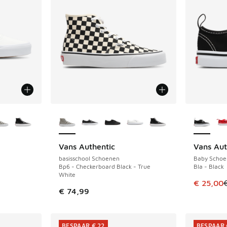
jgbaar
Meer kleuren verkrijgbaar
Meer kle
Vans Authentic
Vans Aut
NIEUW
BESPAAR 
basisschool Schoenen
Baby Schoe
Bp6 - Checkerboard Black - True
Bla - Black
White
Dit artik
€ 25,00
€ 74,99
BESPAAR € 22
BESPAAR 