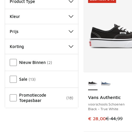
Product Type
Kleur
Prijs
Korting
Overige
Nieuw Binnen
(
2
)
Meer kleuren verkri
Sale
(
13
)
Promotiecode
Vans Authentic
(
18
)
BESPAAR € 16
Toepasbaar
voorschools Schoenen
Black - True White
Dit artikel is in de 
€ 28,00
€ 44,99