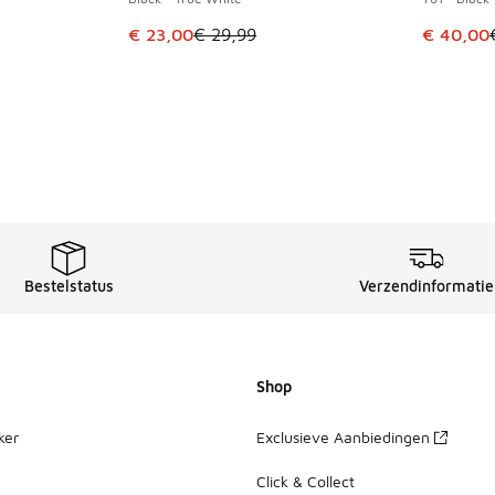
uitverkoop. Dit artikel is in de aanbieding Prijs verlaagd van €
Dit artikel is in de uitverkoop. Dit artikel is
Dit artik
€ 23,00
€ 29,99
€ 40,00
Bestelstatus
Verzendinformatie
Shop
ker
Exclusieve Aanbiedingen
Click & Collect