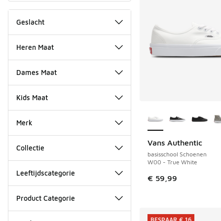
Geslacht
Heren Maat
Dames Maat
Kids Maat
Meer kleuren verkri
Merk
Vans Authentic
NIEUW
Collectie
basisschool Schoenen
W00 - True White
Leeftijdscategorie
€ 59,99
Product Categorie
BESPAAR € 16