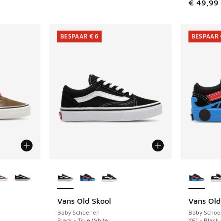
€ 49,99
BESPAAR € 6
BESPAAR 
jgbaar
Meer kleuren verkrijgbaar
Meer kle
Vans Old Skool
Vans Old
BESPAAR € 6
BESPAAR 
Baby Schoenen
Baby Schoe
Black - True White
Y61 - Black 