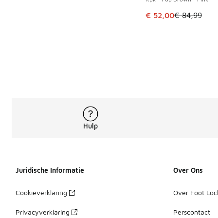
Dit artikel is in de 
€ 52,00
€ 84,99
Hulp
Juridische Informatie
Over Ons
Cookieverklaring
Over Foot Loc
Privacyverklaring
Perscontact