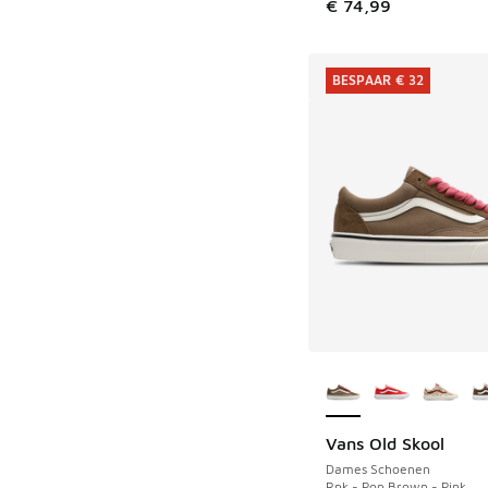
€ 74,99
BESPAAR € 32
Meer kleuren verkri
Vans Old Skool
BESPAAR € 32
Dames Schoenen
Rpk - Pop Brown - Pink