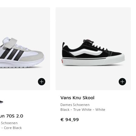
uren verkrijgbaar
Vans Knu Skool
Dames Schoenen
Black - True White - White
un 70S 2.0
 in de aanbieding Prijs verlaagd van € 59,99 naar € 40,00
€ 94,99
s Schoenen
 - Core Black