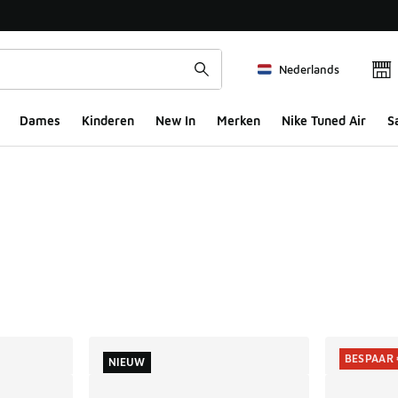
Nederlands
Dames
Kinderen
New In
Merken
Nike Tuned Air
S
ts
BESPAAR 
NIEUW