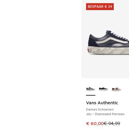
BESPAAR € 34
Meer kleuren verkri
Vans Authentic
BESPAAR € 34
Dames Schoenen
Jdu - Distressed Parisian
Dit artikel is in de 
€ 60,00
€ 94,99