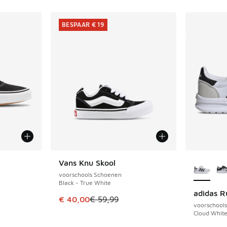
BESPAAR € 19
jgbaar
Meer kle
Vans Knu Skool
BESPAAR € 19
voorschools Schoenen
Black - True White
adidas R
Dit artikel is in de uitverkoop. Dit artikel is
€ 40,00
€ 59,99
voorschool
Cloud White