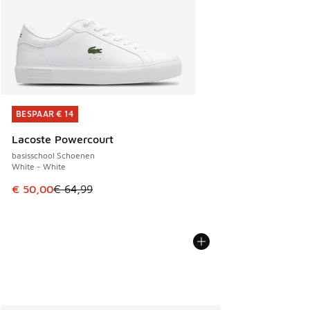
BESPAAR € 14
BESPAAR € 14
Lacoste Powercourt
basisschool Schoenen
White - White
Dit artikel is in de uitverkoop. Dit artikel is in de aanbied
€ 50,00
€ 64,99