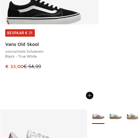
BESPAAR € 21
BESPAAR € 21
Vans Old Skool
voorschools Schoenen
Black - True White
Dit artikel is in de uitverkoop. Dit artikel is in de aanbied
€ 33,00
€ 54,99
Meer kleuren verkrijgb