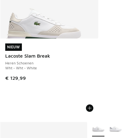
NIEUW
NIEUW
Lacoste Slam Break
Heren Schoenen
Wht - Wht - White
€ 129,99
Meer kleuren verkrijgb