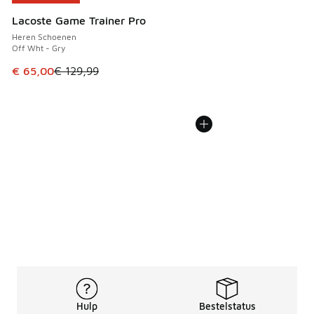
Lacoste Game Trainer Pro
Heren Schoenen
Off Wht - Gry
Dit artikel is in de uitverkoop. Dit artikel is in de aanbied
€ 65,00
€ 129,99
Hulp
Bestelstatus