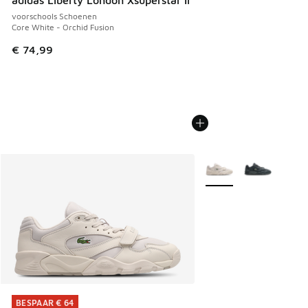
voorschools Schoenen
Core White - Orchid Fusion
€ 74,99
Meer kleuren verkrijgb
BESPAAR € 64
BESPAAR € 64