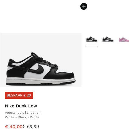
Meer kleuren verkrijgb
BESPAAR € 29
BESPAAR € 29
Nike Dunk Low
voorschools Schoenen
White - Black - White
Dit artikel is in de uitverkoop. Dit artikel is in de aanbied
€ 40,00
€ 69,99