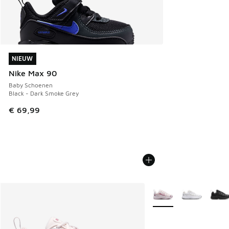
NIEUW
NIEUW
Nike Max 90
Baby Schoenen
Black - Dark Smoke Grey
€ 69,99
Meer kleuren verkrijgb