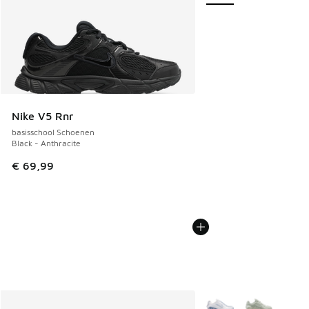
Nike V5 Rnr
basisschool Schoenen
Black - Anthracite
€ 69,99
Meer kleuren verkrijgb