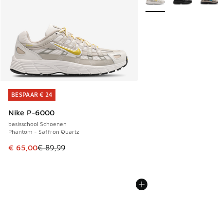
BESPAAR € 24
BESPAAR € 24
Nike P-6000
basisschool Schoenen
Phantom - Saffron Quartz
Dit artikel is in de uitverkoop. Dit artikel is in de aanbied
€ 65,00
€ 89,99