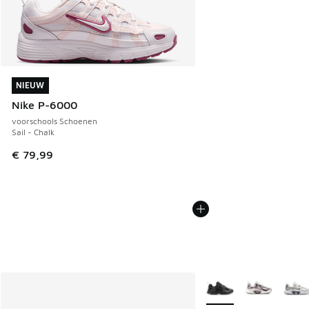
NIEUW
NIEUW
Nike P-6000
voorschools Schoenen
Sail - Chalk
€ 79,99
Meer kleuren verkrijgb