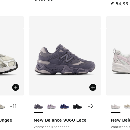
€ 84,99
jgbaar
Meer kleuren verkrijgbaar
Meer kle
+
11
+
3
ungee
New Balance 9060 Lace
New Bal
voorschools Schoenen
voorschool