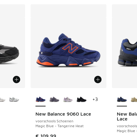
jgbaar
Meer kleuren verkrijgbaar
Meer kle
+
3
New Balance 9060 Lace
New Bal
Lace
voorschools Schoenen
Magic Blue - Tangerine Heat
voorschool
Magic Blue 
€ 109,99