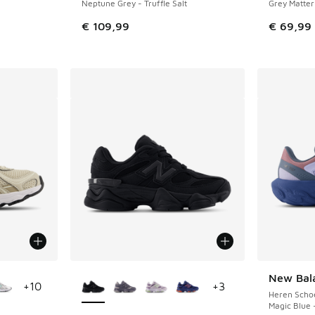
Neptune Grey - Truffle Salt
Grey Matter 
€ 109,99
€ 69,99
jgbaar
Meer kleuren verkrijgbaar
New Bal
+
10
+
3
Heren Scho
Magic Blue 