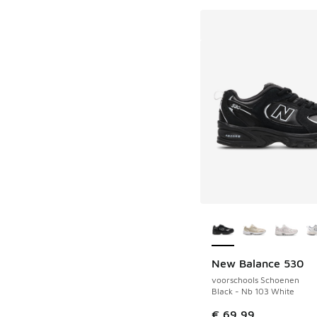
Meer kleuren verkri
New Balance 530
voorschools Schoenen
Black - Nb 103 White
€ 69,99