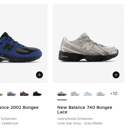
uren verkrijgbaar
Meer kleuren verkrijgbaar
+
10
ance 2002 Bungee
New Balance 740 Bungee
Lace
s Schoenen
voorschools Schoenen
- Castlerock
Lone Star Grey - Grey Matter