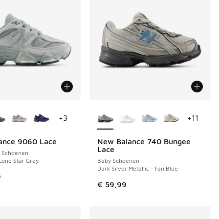
uren verkrijgbaar
Meer kleuren verkrijgbaar
+
3
+
11
ance 9060 Lace
New Balance 740 Bungee
NIEUW
Lace
s Schoenen
Lone Star Grey
Baby Schoenen
Dark Silver Metallic - Fan Blue
9
€ 59,99