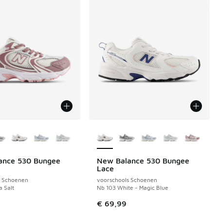
uren verkrijgbaar
Meer kleuren verkrijgbaar
ance 530 Bungee
New Balance 530 Bungee
Lace
s Schoenen
voorschools Schoenen
a Salt
Nb 103 White - Magic Blue
€ 69,99