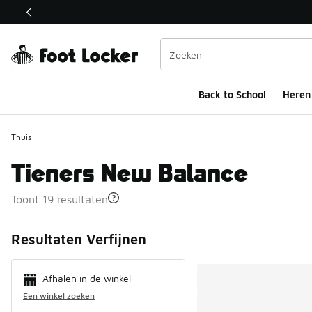
Deze link wordt geopend in een nieuw venster
Back to School
Heren
Thuis
Tieners New Balance
Toont 19 resultaten
Search Resul
Resultaten Verfijnen
Afhalen in de winkel
Een winkel zoeken