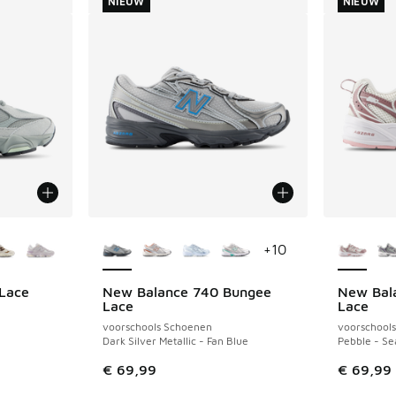
NIEUW
NIEUW
jgbaar
Meer kleuren verkrijgbaar
Meer kle
+
10
Lace
New Balance 740 Bungee
New Bal
NIEUW
NIEUW
Lace
Lace
voorschools Schoenen
voorschool
Dark Silver Metallic - Fan Blue
Pebble - Se
€ 69,99
€ 69,99