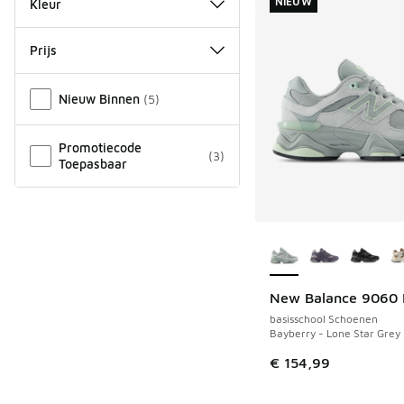
NIEUW
Kleur
Prijs
Overige
Nieuw Binnen
(
5
)
Promotiecode
(
3
)
Toepasbaar
Meer kleuren verkri
New Balance 9060 
NIEUW
basisschool Schoenen
Bayberry - Lone Star Grey
€ 154,99