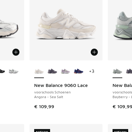
jgbaar
Meer kleuren verkrijgbaar
Meer kle
+
3
New Balance 9060 Lace
New Bal
NIEUW
voorschools Schoenen
voorschool
Angora - Sea Salt
Bayberry - 
€ 109,99
€ 109,9