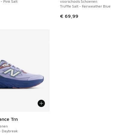
- Pink Salt
voorschools Schoenen
Truffle Salt - Fairweather Blue
€ 69,99
ance Trn
enen
- Daybreak