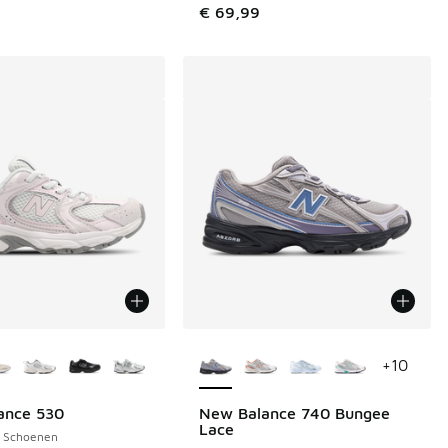
€ 69,99
uren verkrijgbaar
Meer kleuren verkrijgbaar
+
10
ance 530
New Balance 740 Bungee
Lace
s Schoenen