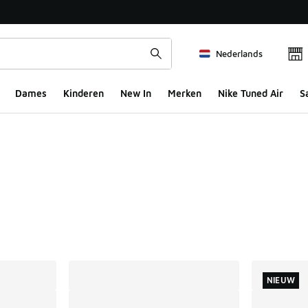
Nederlands
Dames
Kinderen
New In
Merken
Nike Tuned Air
S
ts
NIEUW