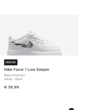
NIEUW
NIEUW
Nike Force 1 Low Easyon
Baby Schoenen
White - Black
€ 59,99