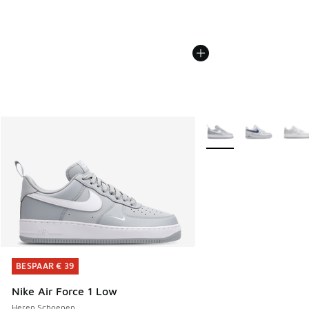
Meer kleuren verkrijgb
BESPAAR € 39
BESPAAR € 39
Nike Air Force 1 Low
Heren Schoenen