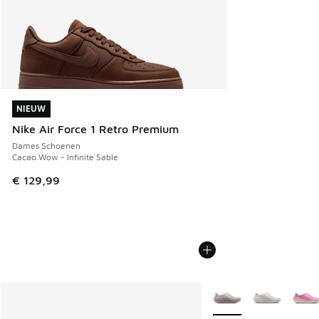
NIEUW
NIEUW
Nike Air Force 1 Retro Premium
Dames Schoenen
Cacao Wow - Infinite Sable
€ 129,99
Meer kleuren verkrijgb