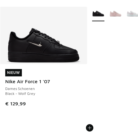
Meer kleuren verkrijgb
NIEUW
NIEUW
Nike Air Force 1 '07
Dames Schoenen
Black - Wolf Grey
€ 129,99