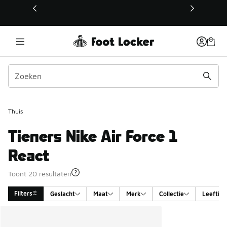
Deze link wordt geopend in een nieuw venster
Thuis
Tieners Nike Air Force 1
React
Toont 20 resultaten
Filters
Geslacht
Maat
Merk
Collectie
Leeftijd
Search Results