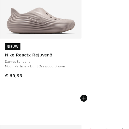
NIEUW
NIEUW
Nike Reactx Rejuven8
Dames Schoenen
Moon Particle - Light Orewood Brown
€ 69,99
Meer kleuren verkrijgb