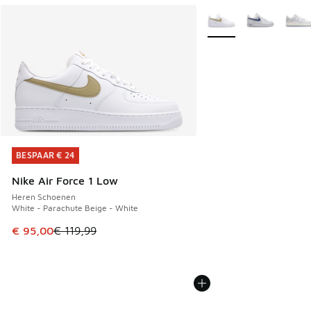
Meer kleuren verkrijgb
BESPAAR € 24
BESPAAR € 24
Nike Air Force 1 Low
Heren Schoenen
White - Parachute Beige - White
Dit artikel is in de uitverkoop. Dit artikel is in de aanbied
€ 95,00
€ 119,99