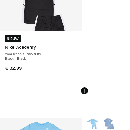
NIEUW
NIEUW
Nike Academy
voorschools Tracksuits
Black - Black
€ 32,99
Meer kleuren verkrijgb