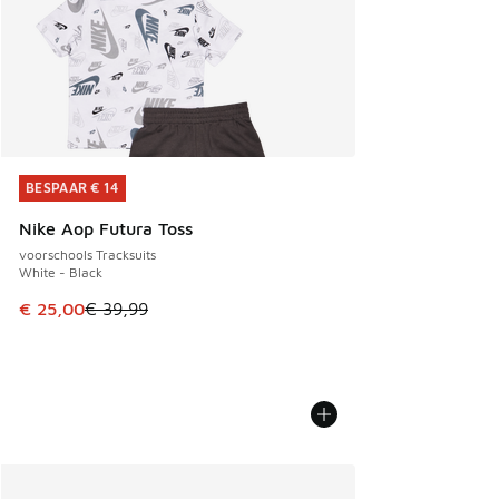
BESPAAR € 14
BESPAAR € 14
Nike Aop Futura Toss
voorschools Tracksuits
White - Black
Dit artikel is in de uitverkoop. Dit artikel is in de aanbied
€ 25,00
€ 39,99