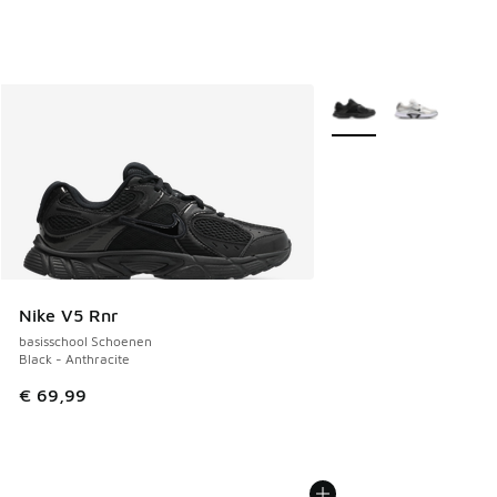
Meer kleuren verkrijgb
Nike V5 Rnr
basisschool Schoenen
Black - Anthracite
€ 69,99