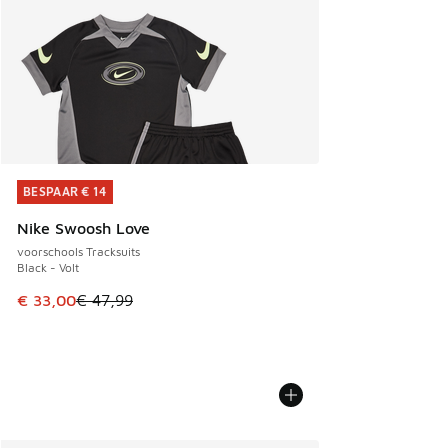
BESPAAR € 14
BESPAAR € 14
Nike Swoosh Love
voorschools Tracksuits
Black - Volt
Dit artikel is in de uitverkoop. Dit artikel is in de aanbied
€ 33,00
€ 47,99