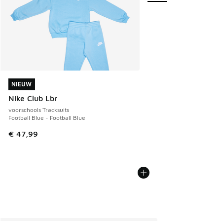
NIEUW
NIEUW
Nike Club Lbr
voorschools Tracksuits
Football Blue - Football Blue
€ 47,99