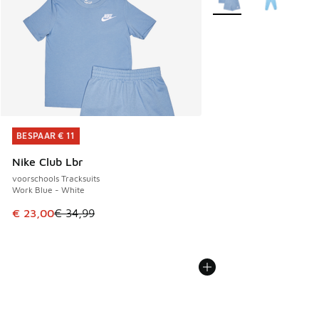
BESPAAR € 11
BESPAAR € 11
Nike Club Lbr
voorschools Tracksuits
Work Blue - White
Dit artikel is in de uitverkoop. Dit artikel is in de aanbied
€ 23,00
€ 34,99