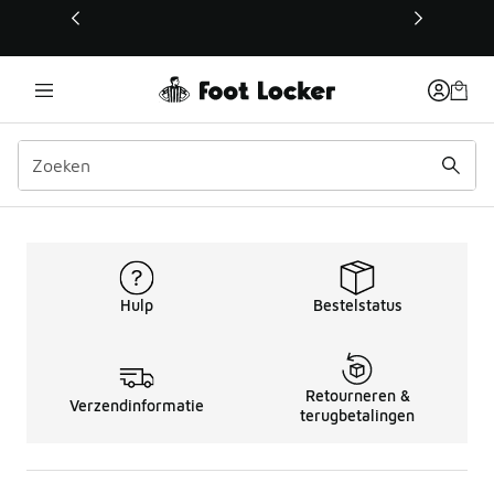
Deze link wordt geopend in een nieuw venster
Kinderen loopschoenen N
Hulp
Bestelstatus
Retourneren &
Verzendinformatie
terugbetalingen