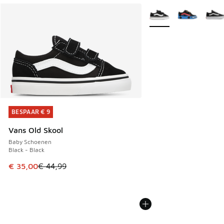
Meer kleuren verkrijgb
BESPAAR € 9
BESPAAR € 9
Vans Old Skool
Baby Schoenen
Black - Black
Dit artikel is in de uitverkoop. Dit artikel is in de aanbied
€ 35,00
€ 44,99