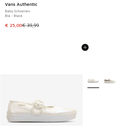
Vans Authentic
Baby Schoenen
Bla - Black
Dit artikel is in de uitverkoop. Dit artikel is in de aanbied
€ 25,00
€ 39,99
Meer kleuren verkrijgb