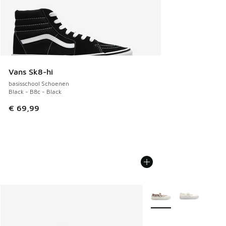
Vans Sk8-hi
basisschool Schoenen
Black - B8c - Black
€ 69,99
Meer kleuren verkrijgb