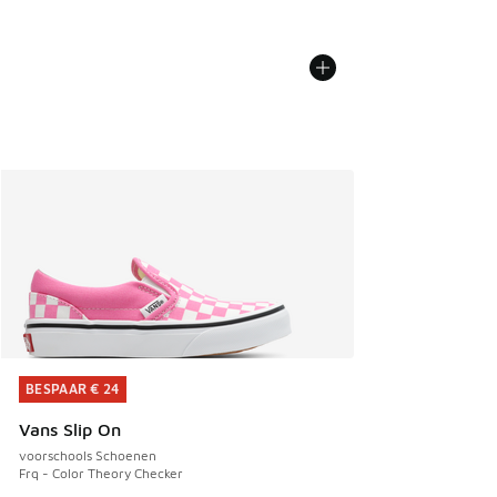
BESPAAR € 24
BESPAAR € 24
Vans Slip On
voorschools Schoenen
Frq - Color Theory Checker