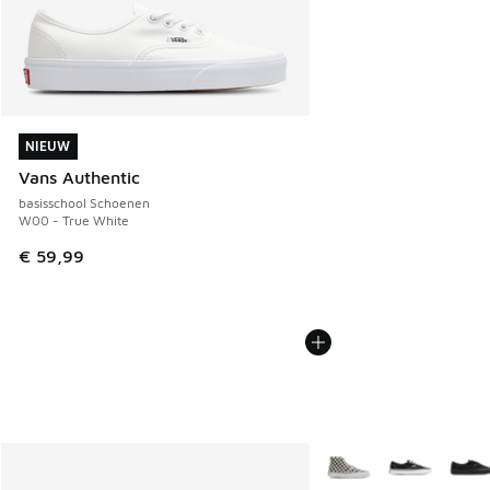
NIEUW
NIEUW
Vans Authentic
basisschool Schoenen
W00 - True White
€ 59,99
Meer kleuren verkrijgb