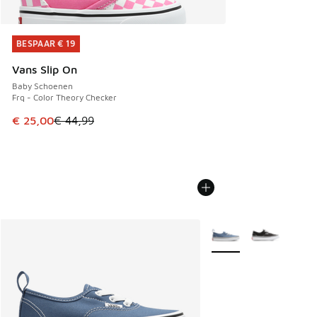
BESPAAR € 19
BESPAAR € 19
Vans Slip On
Baby Schoenen
Frq - Color Theory Checker
Dit artikel is in de uitverkoop. Dit artikel is in de aanbied
€ 25,00
€ 44,99
Meer kleuren verkrijgb