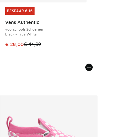
BESPAAR € 16
BESPAAR € 16
Vans Authentic
voorschools Schoenen
Black - True White
Dit artikel is in de uitverkoop. Dit artikel is in de aanbied
€ 28,00
€ 44,99