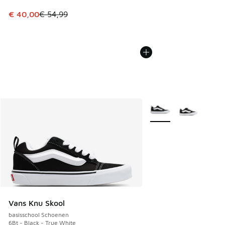
Dit artikel is in de uitverkoop. Dit artikel is in de aanbied
€ 40,00
€ 54,99
Meer kleuren verkrijgb
Vans Knu Skool
basisschool Schoenen
6Bt - Black - True White