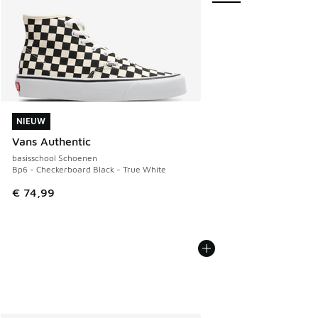
NIEUW
NIEUW
Vans Authentic
basisschool Schoenen
Bp6 - Checkerboard Black - True White
€ 74,99