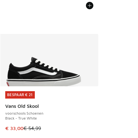
BESPAAR € 21
BESPAAR € 21
Vans Old Skool
voorschools Schoenen
Black - True White
Dit artikel is in de uitverkoop. Dit artikel is in de aanbied
€ 33,00
€ 54,99