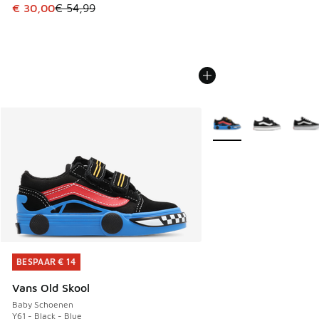
Dit artikel is in de uitverkoop. Dit artikel is in de aanbied
€ 30,00
€ 54,99
Meer kleuren verkrijgb
BESPAAR € 14
BESPAAR € 14
Vans Old Skool
Baby Schoenen
Y61 - Black - Blue