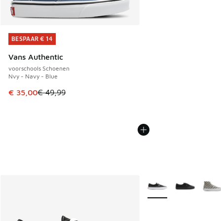
BESPAAR € 14
BESPAAR € 14
Vans Authentic
voorschools Schoenen
Nvy - Navy - Blue
Dit artikel is in de uitverkoop. Dit artikel is in de aanbied
€ 35,00
€ 49,99
Meer kleuren verkrijgb