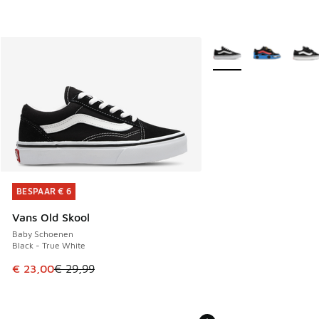
Meer kleuren verkrijgb
BESPAAR € 6
BESPAAR € 6
Vans Old Skool
Baby Schoenen
Black - True White
Dit artikel is in de uitverkoop. Dit artikel is in de aanbied
€ 23,00
€ 29,99