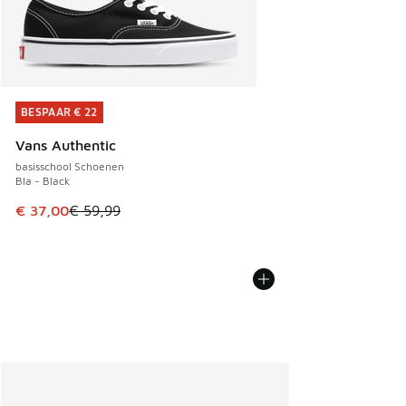
BESPAAR € 22
BESPAAR € 22
Vans Authentic
basisschool Schoenen
Bla - Black
Dit artikel is in de uitverkoop. Dit artikel is in de aanbied
€ 37,00
€ 59,99