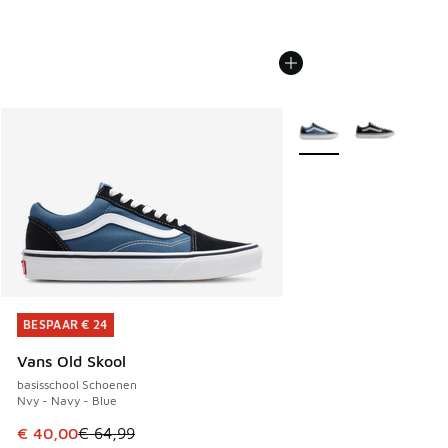
Meer kleuren verkrijgb
BESPAAR € 24
BESPAAR € 24
Vans Old Skool
basisschool Schoenen
Nvy - Navy - Blue
Dit artikel is in de uitverkoop. Dit artikel is in de aanbied
€ 40,00
€ 64,99