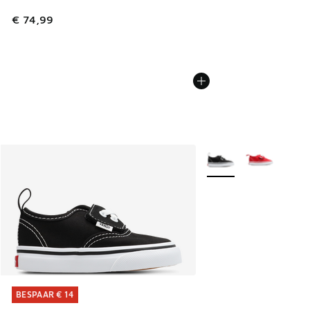
€ 74,99
Meer kleuren verkrijgb
BESPAAR € 14
BESPAAR € 14