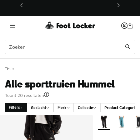
Deze link wordt geopend in een nieuw venster
Thuis
Alle sporttruien Hummel
Toont 20 resultaten
Filters
Geslacht
Merk
Collectie
Product Categorie
Search Results
Meer kleuren verkrij