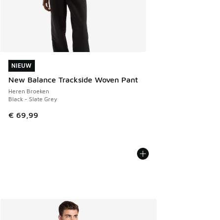
NIEUW
NIEUW
New Balance Trackside Woven Pant
Heren Broeken
Black - Slate Grey
€ 69,99