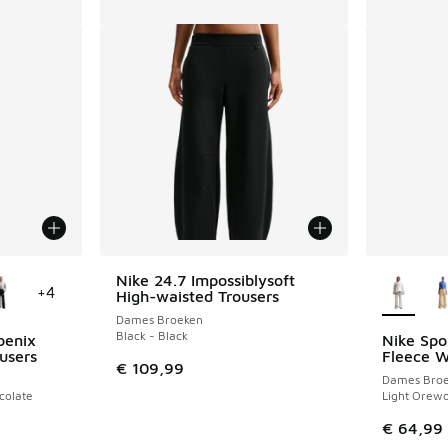
jgbaar
Meer kle
Nike 24.7 Impossiblysoft
+
4
High-waisted Trousers
Dames Broeken
Black - Black
oenix
Nike Spo
users
Fleece W
€ 109,99
Dames Bro
colate
Light Orew
€ 64,99