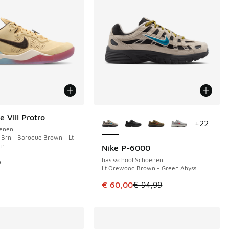
Meer kleuren verkrijgbaar
 VIII Protro
+
22
enen
Brn - Baroque Brown - Lt
rn
Nike P-6000
BESPAAR € 34
basisschool Schoenen
9
Lt Orewood Brown - Green Abyss
Dit artikel is in de uitverkoop. Di
€ 60,00
€ 94,99