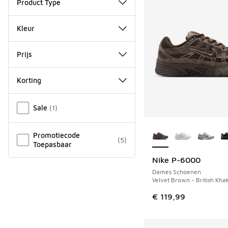
Product Type
Kleur
Prijs
Korting
Overige
Sale
(
1
)
Meer kleuren verkri
Promotiecode
(
5
)
Toepasbaar
Nike P-6000
Dames Schoenen
Velvet Brown - British Khak
€ 119,99