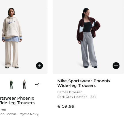
uren verkrijgbaar
Nike Sportswear Phoenix
+
4
Wide-leg Trousers
Dames Broeken
Dark Grey Heather - Sail
rtswear Phoenix
ide-leg Trousers
€ 59,99
eken
ood Brown - Mystic Navy