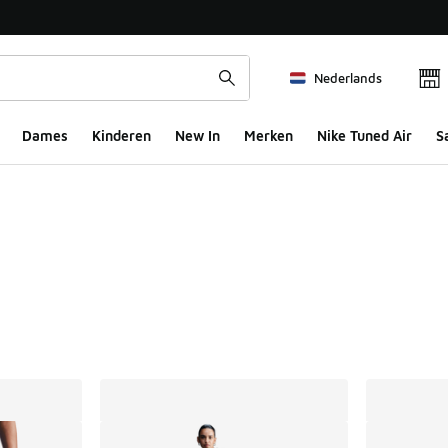
Nederlands
Dames
Kinderen
New In
Merken
Nike Tuned Air
S
ts