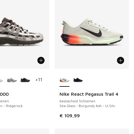
uren verkrijgbaar
Meer kleuren verkrijgbaar
+
11
6000
Nike React Pegasus Trail 4
oenen
basisschool Schoenen
n - Ridgerock
Sea Glass - Burgundy Ash - Lt Silv
€ 109,99