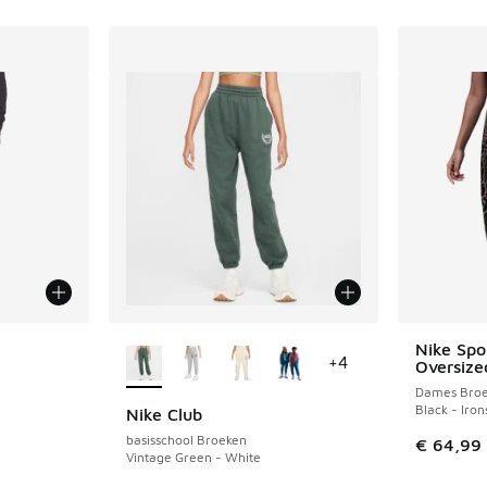
jgbaar
Meer kleuren verkrijgbaar
Nike Spo
+
4
Oversize
Dames Bro
Black - Iro
Nike Club
basisschool Broeken
€ 64,99
Vintage Green - White