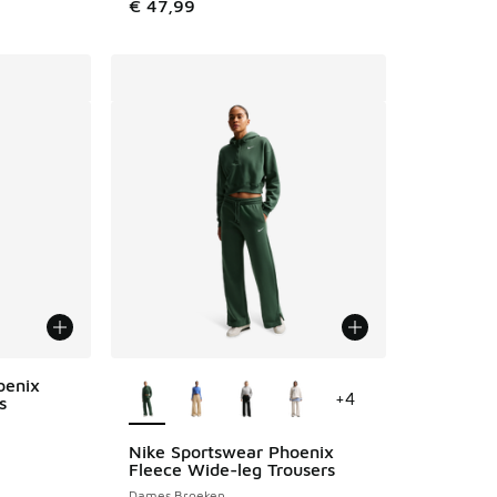
€ 47,99
Meer kleuren verkrijgbaar
oenix
+
4
s
Nike Sportswear Phoenix
Fleece Wide-leg Trousers
Dames Broeken