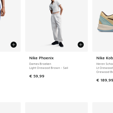
Nike Phoenix
Nike Kobe
Dames Broeken
Heren Scho
Light Orewood Brown - Sail
Lt Orewood 
Orewood B
€ 59,99
€ 189,9