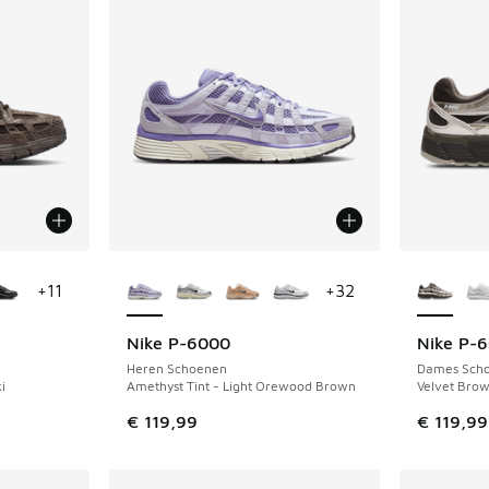
jgbaar
Meer kleuren verkrijgbaar
Meer kle
+
11
+
32
Nike P-6000
Nike P-
Heren Schoenen
Dames Sch
i
Amethyst Tint - Light Orewood Brown
Velvet Brow
€ 119,99
€ 119,99