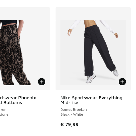
rtswear Phoenix
Nike Sportswear Everything
d Bottoms
Mid-rise
eken
Dames Broeken
nstone
Black - White
€ 79,99