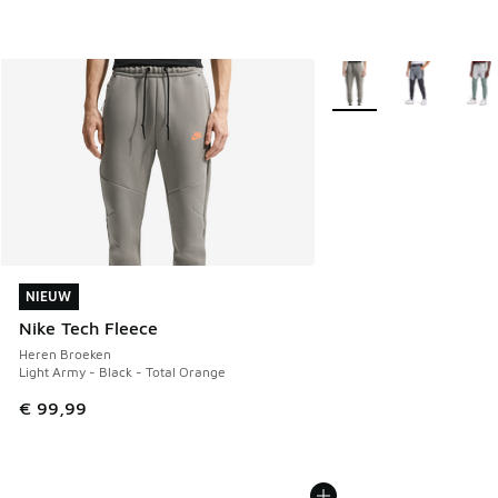
Meer kleuren verkrijgb
NIEUW
NIEUW
Nike Tech Fleece
Heren Broeken
Light Army - Black - Total Orange
€ 99,99