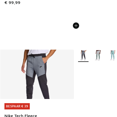
€ 99,99
Meer kleuren verkrijgb
BESPAAR € 39
BESPAAR € 39
Nike Tech Fleece