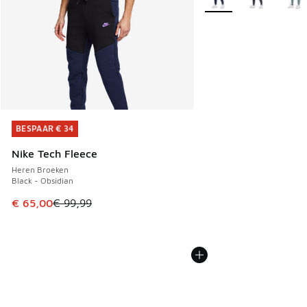
BESPAAR € 34
BESPAAR € 34
Nike Tech Fleece
Heren Broeken
Black - Obsidian
Dit artikel is in de uitverkoop. Dit artikel is in de aanbied
€ 65,00
€ 99,99