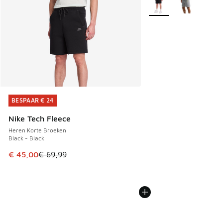
BESPAAR € 24
BESPAAR € 24
Nike Tech Fleece
Heren Korte Broeken
Black - Black
Dit artikel is in de uitverkoop. Dit artikel is in de aanbied
€ 45,00
€ 69,99