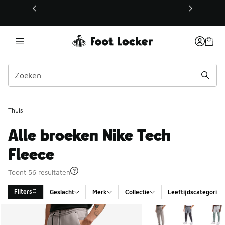
Deze link wordt geopend in een nieuw venster
Thuis
Alle broeken Nike Tech
Fleece
Toont 56 resultaten
Filters
Geslacht
Merk
Collectie
Leeftijdscategorie
Search Results
Meer kleuren verkrijgb