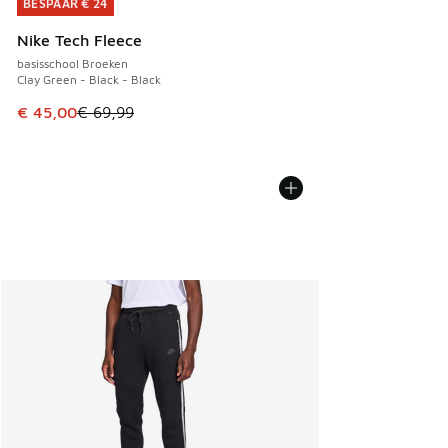
BESPAAR € 24
BESPAAR € 24
Nike Tech Fleece
basisschool Broeken
Clay Green - Black - Black
Dit artikel is in de uitverkoop. Dit artikel is in de aanbied
€ 45,00
€ 69,99