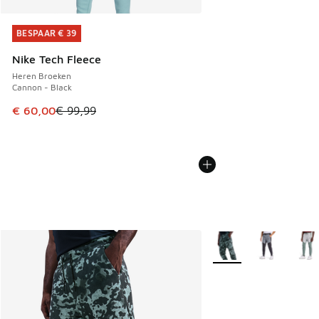
BESPAAR € 39
BESPAAR € 39
Nike Tech Fleece
Heren Broeken
Cannon - Black
Dit artikel is in de uitverkoop. Dit artikel is in de aanbied
€ 60,00
€ 99,99
Meer kleuren verkrijgb