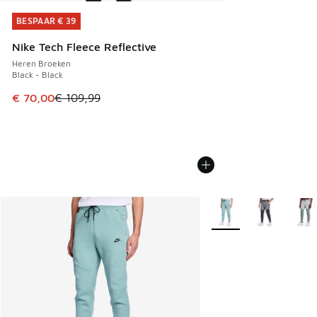
BESPAAR € 39
BESPAAR € 39
Nike Tech Fleece Reflective
Heren Broeken
Black - Black
Dit artikel is in de uitverkoop. Dit artikel is in de aanbied
€ 70,00
€ 109,99
Meer kleuren verkrijgb