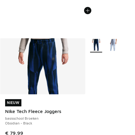
Meer kleuren verkrijgb
NIEUW
NIEUW
Nike Tech Fleece Joggers
basisschool Broeken
Obsidian - Black
€ 79,99