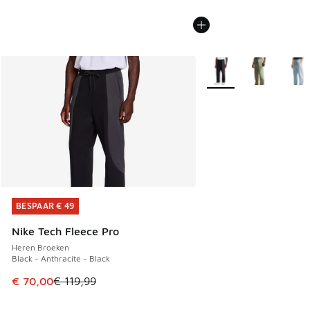
Meer kleuren verkrijgb
BESPAAR € 49
BESPAAR € 49
Nike Tech Fleece Pro
Heren Broeken
Black - Anthracite - Black
Dit artikel is in de uitverkoop. Dit artikel is in de aanbied
€ 70,00
€ 119,99