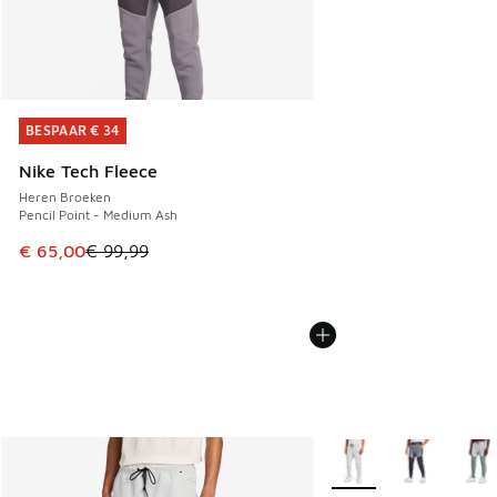
BESPAAR € 34
BESPAAR € 34
Nike Tech Fleece
Heren Broeken
Pencil Point - Medium Ash
Dit artikel is in de uitverkoop. Dit artikel is in de aanbied
€ 65,00
€ 99,99
Meer kleuren verkrijgb