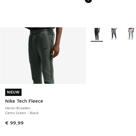
Meer kleuren verkrijgb
NIEUW
NIEUW
Nike Tech Fleece
Heren Broeken
Camo Green - Black
€ 99,99