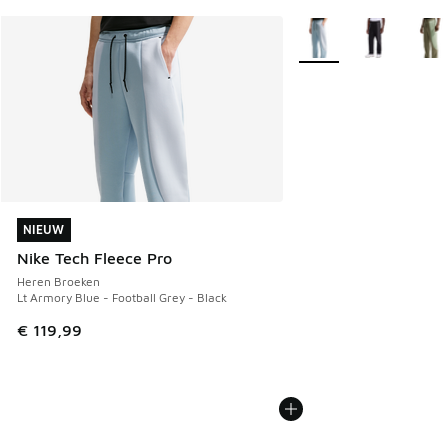
Meer kleuren verkrijgb
NIEUW
NIEUW
Nike Tech Fleece Pro
Heren Broeken
Lt Armory Blue - Football Grey - Black
€ 119,99