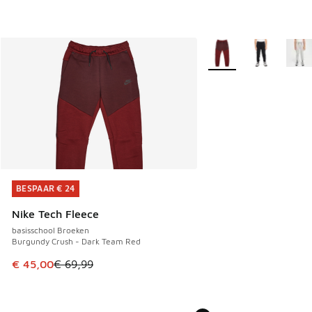
Meer kleuren verkrijgb
BESPAAR € 24
BESPAAR € 24
Nike Tech Fleece
basisschool Broeken
Burgundy Crush - Dark Team Red
Dit artikel is in de uitverkoop. Dit artikel is in de aanbied
€ 45,00
€ 69,99