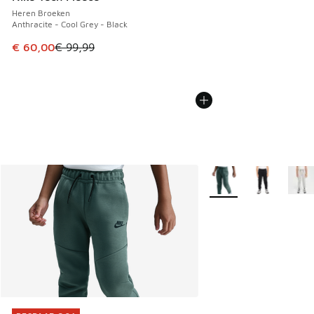
Heren Broeken
Anthracite - Cool Grey - Black
Dit artikel is in de uitverkoop. Dit artikel is in de aanbied
€ 60,00
€ 99,99
Meer kleuren verkrijgb