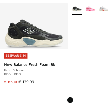
Meer kleuren verkrijgb
BESPAAR € 54
BESPAAR € 54
New Balance Fresh Foam Bb
Heren Schoenen
Black - Black
Dit artikel is in de uitverkoop. Dit artikel is in de aanbied
€ 85,00
€ 139,99