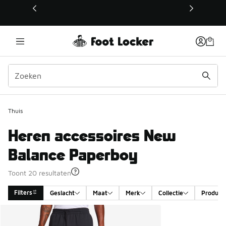
Deze link wordt geopend in een nieuw venster
Thuis
Heren accessoires New
Balance Paperboy
Toont 20 resultaten
Filters
Geslacht
Maat
Merk
Collectie
Product 
Search Results