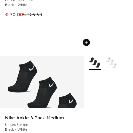
Black - White
Dit artikel is in de uitverkoop. Dit artikel is in de aanbied
€ 70,00
€ 109,99
Meer kleuren verkrijgb
Nike Ankle 3 Pack Medium
Unisex Sokken
Black - White