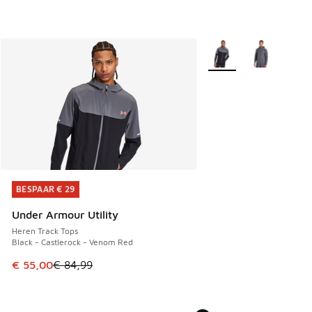
Meer kleuren verkrijgb
BESPAAR € 29
BESPAAR € 29
Under Armour Utility
Heren Track Tops
Black - Castlerock - Venom Red
Dit artikel is in de uitverkoop. Dit artikel is in de aanbied
€ 55,00
€ 84,99