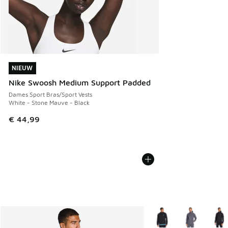
NIEUW
NIEUW
Nike Swoosh Medium Support Padded
Dames Sport Bras/Sport Vests
White - Stone Mauve - Black
€ 44,99
Meer kleuren verkrijgb