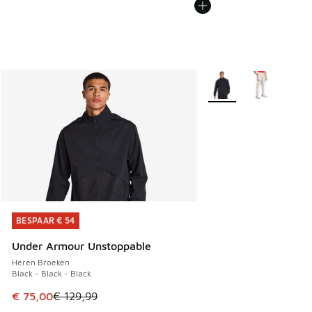
Meer kleuren verkrijgb
BESPAAR € 54
BESPAAR € 54
Under Armour Unstoppable
Heren Broeken
Black - Black - Black
Dit artikel is in de uitverkoop. Dit artikel is in de aanbied
€ 75,00
€ 129,99