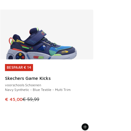
BESPAAR € 14
BESPAAR € 14
Skechers Game Kicks
voorschools Schoenen
Navy Synthetic - Blue Textile - Multi Trim
Dit artikel is in de uitverkoop. Dit artikel is in de aanbied
€ 45,00
€ 59,99