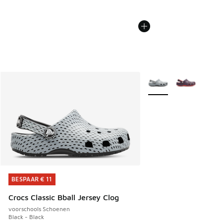
Meer kleuren verkrijgb
BESPAAR € 11
BESPAAR € 11
Crocs Classic Bball Jersey Clog
voorschools Schoenen
Black - Black