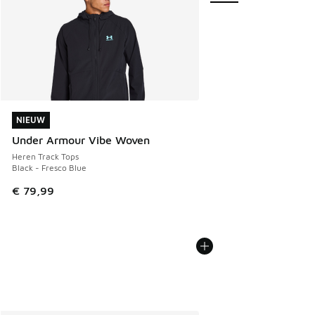
NIEUW
NIEUW
Under Armour Vibe Woven
Heren Track Tops
Black - Fresco Blue
€ 79,99