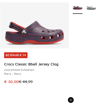
Meer kleuren verkrijgb
BESPAAR € 14
BESPAAR € 14
Crocs Classic Bball Jersey Clog
voorschools Schoenen
Navy - Navy
Dit artikel is in de uitverkoop. Dit artikel is in de aanbied
€ 30,00
€ 44,99