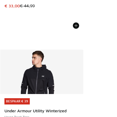
Dit artikel is in de uitverkoop. Dit artikel is in de aanbied
€ 33,00
€ 44,99
BESPAAR € 39
BESPAAR € 39
Under Armour Utility Winterized
Heren Track Tops