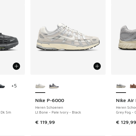
jgbaar
Meer kleuren verkrijgbaar
Meer kle
+
5
Nike P-6000
Nike Air
Heren Schoenen
Heren Scho
- Dk Sm
Lt Bone - Pale Ivory - Black
Grey Fog -
€ 119,99
€ 129,9