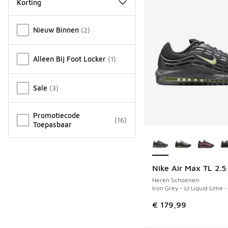
Korting
Overige
Nieuw Binnen
(
2
)
Alleen Bij Foot Locker
(
1
)
Sale
(
3
)
Promotiecode
(
16
)
Toepasbaar
Meer kleuren verkri
Nike Air Max TL 2.5
Heren Schoenen
Iron Grey - Lt Liquid Lime 
€ 179,99