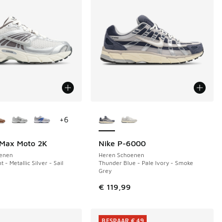
uren verkrijgbaar
Meer kleuren verkrijgbaar
+
6
 Max Moto 2K
Nike P-6000
enen
Heren Schoenen
t - Metallic Silver - Sail
Thunder Blue - Pale Ivory - Smoke
Grey
9
€ 119,99
BESPAAR € 49