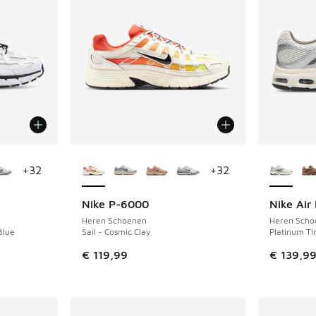
jgbaar
Meer kleuren verkrijgbaar
Meer kle
+
32
+
32
Nike P-6000
Nike Air
NIEUW
Heren Schoenen
Heren Scho
Blue
Sail - Cosmic Clay
Platinum Tin
€ 119,99
€ 139,9