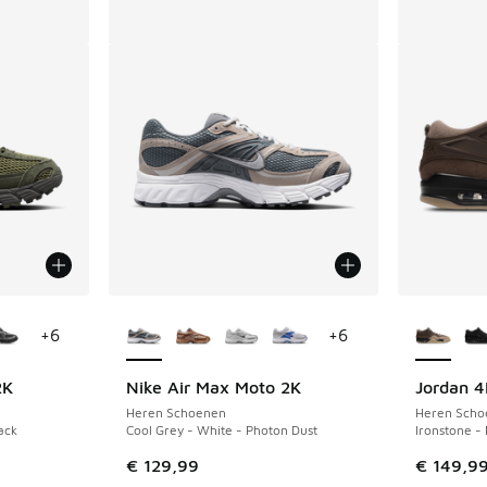
jgbaar
Meer kleuren verkrijgbaar
Meer kle
+
6
+
6
2K
Nike Air Max Moto 2K
Jordan 
Heren Schoenen
Heren Scho
ack
Cool Grey - White - Photon Dust
Ironstone -
€ 129,99
€ 149,9