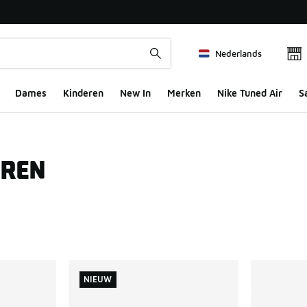
Nederlands
Dames
Kinderen
New In
Merken
Nike Tuned Air
S
EREN
ts
NIEUW