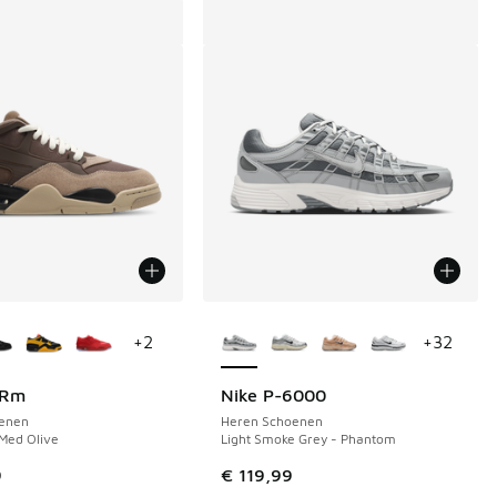
uren verkrijgbaar
Meer kleuren verkrijgbaar
+
2
+
32
4Rm
Nike P-6000
enen
Heren Schoenen
 Med Olive
Light Smoke Grey - Phantom
9
€ 119,99