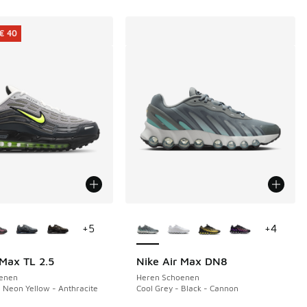
€ 40
uren verkrijgbaar
Meer kleuren verkrijgbaar
+
5
+
4
 Max TL 2.5
Nike Air Max DN8
€ 40
enen
Heren Schoenen
- Neon Yellow - Anthracite
Cool Grey - Black - Cannon