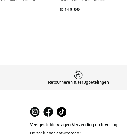
 in de aanbieding Prijs verlaagd van € 119,99 naar € 85,00
€ 149,99
Retourneren & terugbetalingen
Veelgestelde vragen Verzending en levering
Op zoek naar antwoorden?