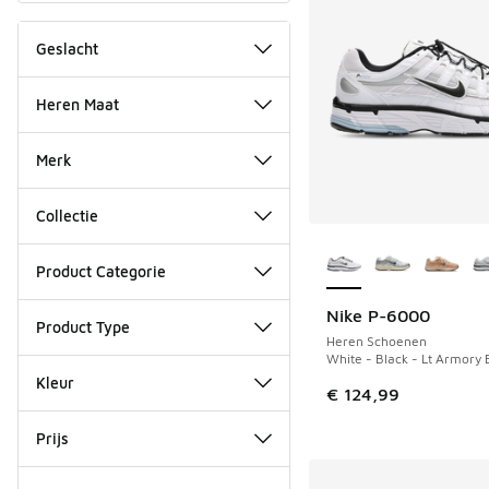
Geslacht
Heren Maat
Merk
Collectie
Meer kleuren verkri
Product Categorie
Nike P-6000
NIEUW
Product Type
Heren Schoenen
White - Black - Lt Armory 
Kleur
€ 124,99
Prijs