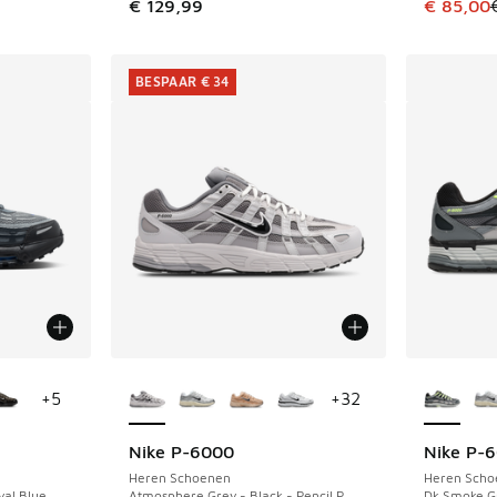
Dit artik
€ 129,99
€ 85,00
BESPAAR € 34
jgbaar
Meer kleuren verkrijgbaar
Meer kle
+
5
+
32
Nike P-6000
Nike P-
BESPAAR € 34
Heren Schoenen
Heren Scho
yal Blue
Atmosphere Grey - Black - Pencil P
Dk Smoke Gr