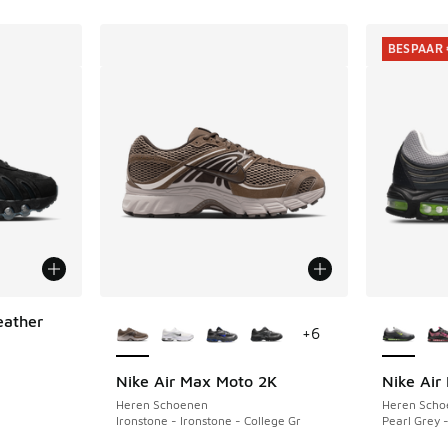
BESPAAR 
Meer kleuren verkrijgbaar
Meer kle
eather
+
6
Nike Air Max Moto 2K
Nike Air
BESPAAR 
Heren Schoenen
Heren Scho
Ironstone - Ironstone - College Gr
Pearl Grey 