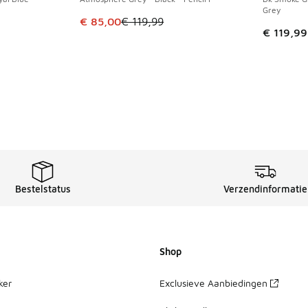
Grey
Dit artikel is in de uitverkoop. Dit artikel is
€ 85,00
€ 119,99
€ 119,99
Bestelstatus
Verzendinformatie
Shop
ker
Exclusieve Aanbiedingen