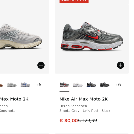
uren verkrijgbaar
Meer kleuren verkrijgbaar
+
6
+
6
 Max Moto 2K
Nike Air Max Moto 2K
BESPAAR € 49
enen
Heren Schoenen
 Gunsmoke
Smoke Grey - Univ Red - Black
Dit artikel is in de uitverkoop. Di
9
€ 80,00
€ 129,99