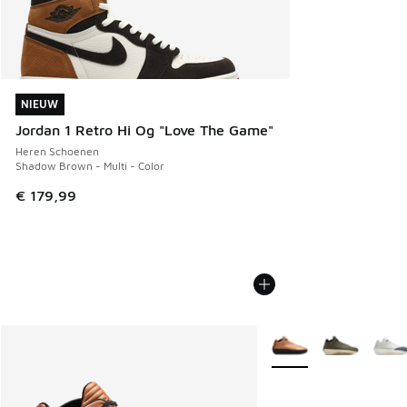
NIEUW
NIEUW
Jordan 1 Retro Hi Og "Love The Game"
Heren Schoenen
Shadow Brown - Multi - Color
€ 179,99
Meer kleuren verkrijgb