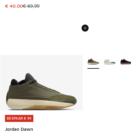
Dit artikel is in de uitverkoop. Dit artikel is in de aanbied
€ 40,00
€ 69,99
Meer kleuren verkrijgb
BESPAAR € 94
BESPAAR € 94
Jordan Dawn