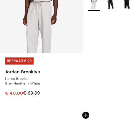
Meer kleuren verkrijgb
BESPAAR € 29
BESPAAR € 29
Jordan Brooklyn
Heren Broeken
Grey Heather - White
Dit artikel is in de uitverkoop. Dit artikel is in de aanbied
€ 40,00
€ 69,99