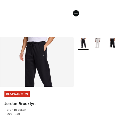
Meer kleuren verkrijgb
BESPAAR € 29
BESPAAR € 29
Jordan Brooklyn
Heren Broeken
Black - Sail