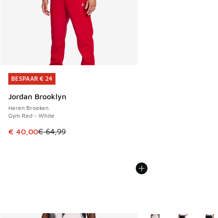
BESPAAR € 24
BESPAAR € 24
Jordan Brooklyn
Heren Broeken
Gym Red - White
Dit artikel is in de uitverkoop. Dit artikel is in de aanbied
€ 40,00
€ 64,99