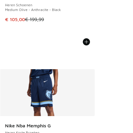
Heren Schoenen
Medium Olive - Anthracite - Black
Dit artikel is in de uitverkoop. Dit artikel is in de aanbied
€ 105,00
€ 199,99
Nike Nba Memphis G
Heren Korte Broeken