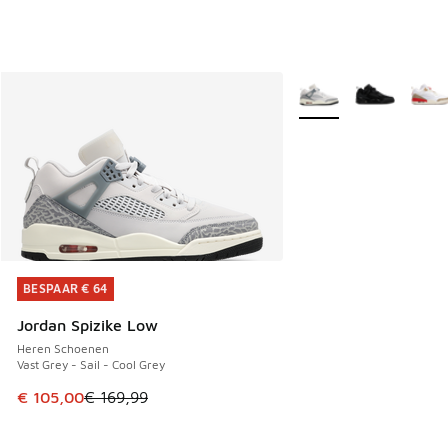
Meer kleuren verkrijgb
BESPAAR € 64
BESPAAR € 64
Jordan Spizike Low
Heren Schoenen
Vast Grey - Sail - Cool Grey
Dit artikel is in de uitverkoop. Dit artikel is in de aanbied
€ 105,00
€ 169,99