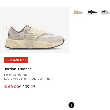
Meer kleuren verkrijgb
BESPAAR € 44
BESPAAR € 44
Jordan Trunner
Heren Schoenen
Lt Orewood Brn - Ridgerock - Phant
Dit artikel is in de uitverkoop. Dit artikel is in de aanbied
€ 65,00
€ 109,99