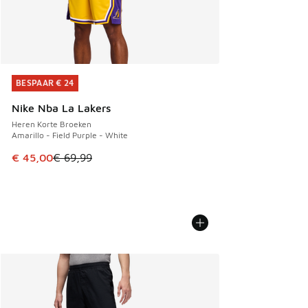
BESPAAR € 24
BESPAAR € 24
Nike Nba La Lakers
Heren Korte Broeken
Amarillo - Field Purple - White
Dit artikel is in de uitverkoop. Dit artikel is in de aanbied
€ 45,00
€ 69,99