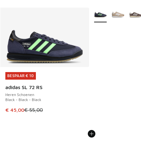
Meer kleuren verkrijgb
BESPAAR € 10
BESPAAR € 10
adidas SL 72 RS
Heren Schoenen
Black - Black - Black
Dit artikel is in de uitverkoop. Dit artikel is in de aanbied
€ 45,00
€ 55,00