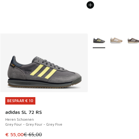
Meer kleuren verkrijgb
BESPAAR € 10
BESPAAR € 10
adidas SL 72 RS
Heren Schoenen
Grey Four - Grey Four - Grey Five
Dit artikel is in de uitverkoop. Dit artikel is in de aanbied
€ 55,00
€ 65,00