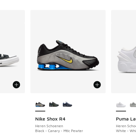
Meer kleuren verkrijgbaar
Meer kle
Nike Shox R4
Puma La
uitverkoop. Dit artikel is in de aanbieding Prijs verlaagd van €
Heren Schoenen
Heren Scho
Black - Canary - Mtlc Pewter
White - Whi