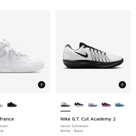
uren verkrijgbaar
Meer kleuren verkrijgbaar
france
Nike G.T. Cut Academy 2
 69,99 naar € 33,00
enen
Heren Schoenen
te
White - Black