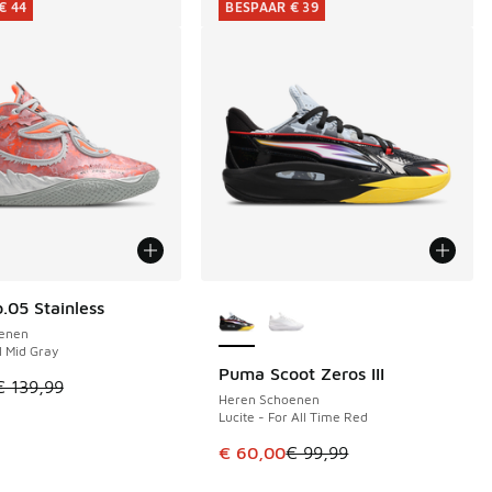
€ 44
BESPAAR € 39
Meer kleuren verkrijgbaar
05 Stainless
€ 44
enen
l Mid Gray
Puma Scoot Zeros III
BESPAAR € 39
el is in de uitverkoop. Dit artikel is in de aanbieding Prijs ve
€ 139,99
Heren Schoenen
Lucite - For All Time Red
Dit artikel is in de uitverkoop. Di
€ 60,00
€ 99,99