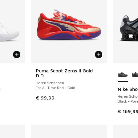
jgbaar
Meer kle
Puma Scoot Zeros Ii Gold
D.D.
Heren Schoenen
For All Time Red - Gold
I
Nike Sho
Heren Scho
€ 99,99
Black - Pur
€ 169,9