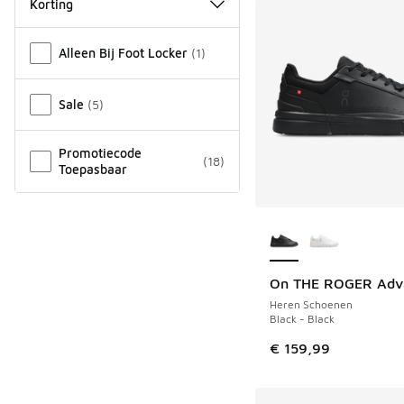
Korting
Overige
Alleen Bij Foot Locker
(
1
)
Sale
(
5
)
Promotiecode
(
18
)
Toepasbaar
Meer kleuren verkri
On THE ROGER Adv
Heren Schoenen
Black - Black
€ 159,99