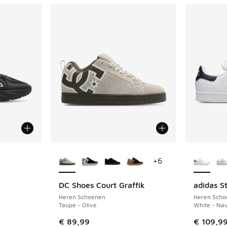
jgbaar
Meer kleuren verkrijgbaar
Meer kle
+
6
DC Shoes Court Graffik
adidas S
Heren Schoenen
Heren Scho
Taupe - Olive
White - Nav
uitverkoop. Dit artikel is in de aanbieding Prijs verlaagd van €
€ 89,99
€ 109,9