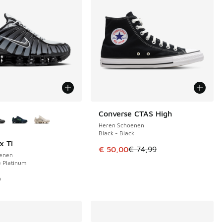
uren verkrijgbaar
Converse CTAS High
BESPAAR € 24
Heren Schoenen
Black - Black
x Tl
Dit artikel is in de uitverkoop. Di
€ 50,00
€ 74,99
enen
e Platinum
9