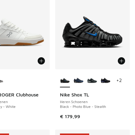
uren verkrijgbaar
Meer kleuren verkrijgbaar
+
2
ROGER Clubhouse
Nike Shox TL
enen
Heren Schoenen
ry - White
Black - Photo Blue - Stealth
9
€ 179,99