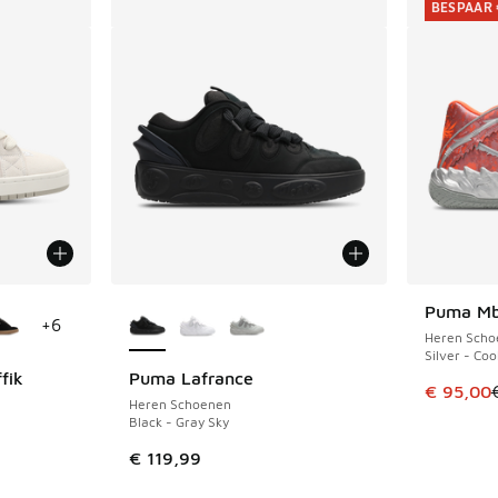
BESPAAR 
jgbaar
Meer kleuren verkrijgbaar
Puma Mb.
BESPAAR 
+
6
Heren Scho
Silver - Coo
fik
Puma Lafrance
Dit artik
€ 95,00
Heren Schoenen
Black - Gray Sky
€ 119,99