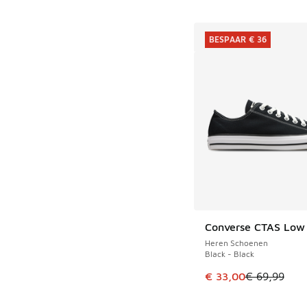
BESPAAR € 36
Converse CTAS Low
BESPAAR € 36
Heren Schoenen
Black - Black
Dit artikel is in de 
€ 33,00
€ 69,99