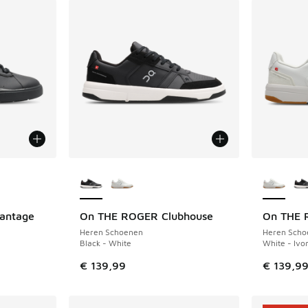
jgbaar
Meer kleuren verkrijgbaar
Meer kle
antage
On THE ROGER Clubhouse
On THE 
Heren Schoenen
Heren Scho
Black - White
White - Ivo
€ 139,99
€ 139,9