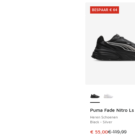
BESPAAR € 64
Meer kleuren verkri
Puma Fade Nitro Ls
BESPAAR € 64
Heren Schoenen
Black - Silver
Dit artikel is in de 
€ 55,00
€ 119,99