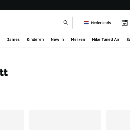
Nederlands
Dames
Kinderen
New In
Merken
Nike Tuned Air
S
tt
ts