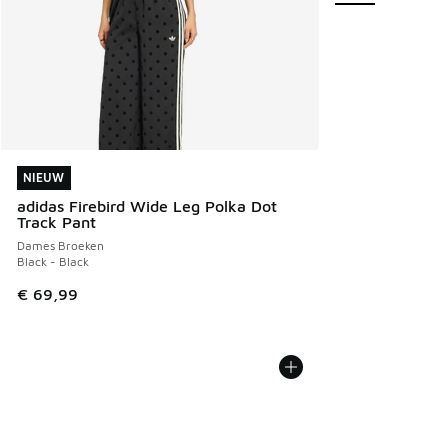
NIEUW
NIEUW
adidas Firebird Wide Leg Polka Dot
Track Pant
Dames Broeken
Black - Black
€ 69,99