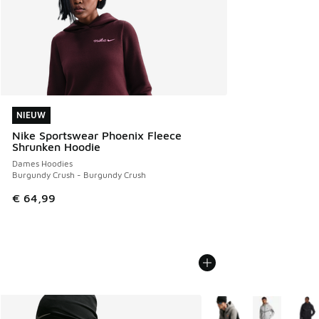
NIEUW
NIEUW
Nike Sportswear Phoenix Fleece
Shrunken Hoodie
Dames Hoodies
Burgundy Crush - Burgundy Crush
€ 64,99
Meer kleuren verkrijgb