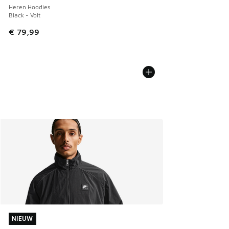
Heren Hoodies
Black - Volt
€ 79,99
NIEUW
NIEUW