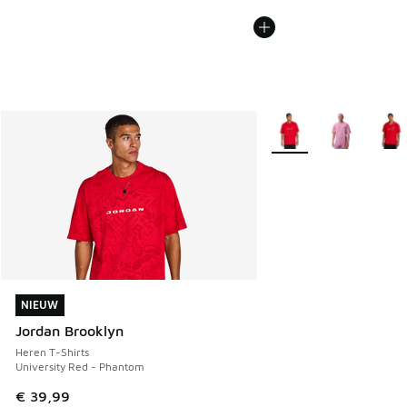
Meer kleuren verkrijgb
NIEUW
NIEUW
Jordan Brooklyn
Heren T-Shirts
University Red - Phantom
€ 39,99