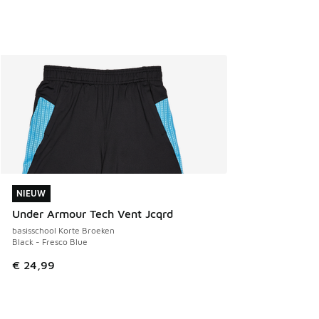
NIEUW
NIEUW
Under Armour Tech Vent Jcqrd
basisschool Korte Broeken
Black - Fresco Blue
€ 24,99