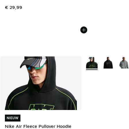
€ 29,99
Meer kleuren verkrijgb
NIEUW
NIEUW
Nike Air Fleece Pullover Hoodie