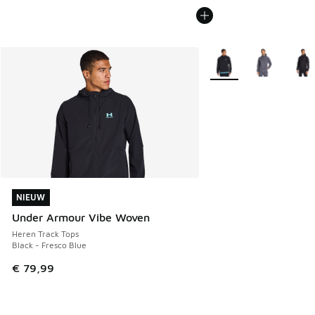
Meer kleuren verkrijgb
NIEUW
NIEUW
Under Armour Vibe Woven
Heren Track Tops
Black - Fresco Blue
€ 79,99