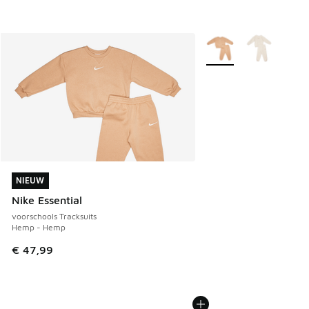
Meer kleuren verkrijgb
NIEUW
NIEUW
Nike Essential
voorschools Tracksuits
Hemp - Hemp
€ 47,99