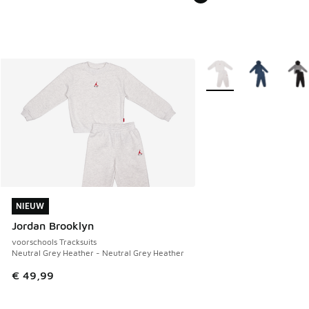
Meer kleuren verkrijgb
NIEUW
NIEUW
Jordan Brooklyn
voorschools Tracksuits
Neutral Grey Heather - Neutral Grey Heather
€ 49,99