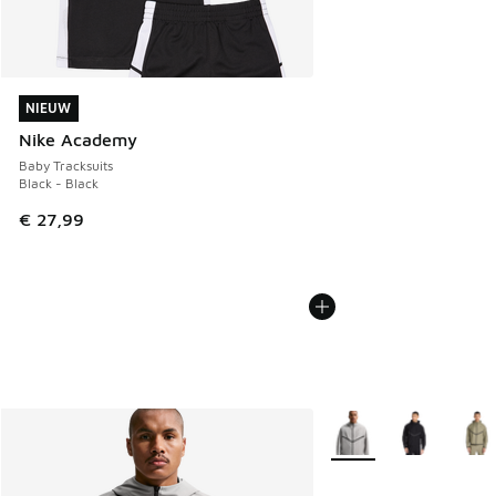
NIEUW
NIEUW
Nike Academy
Baby Tracksuits
Black - Black
€ 27,99
Meer kleuren verkrijgb