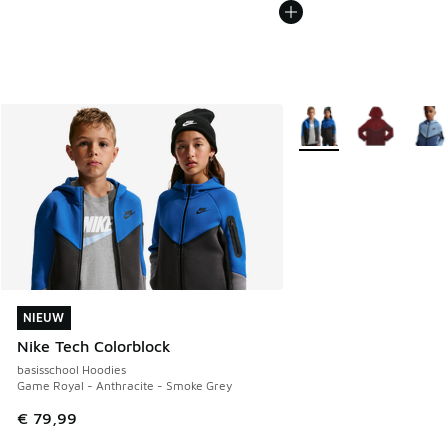
Meer kleuren verkrijgb
NIEUW
NIEUW
Nike Tech Colorblock
basisschool Hoodies
Game Royal - Anthracite - Smoke Grey
€ 79,99