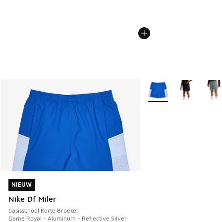
Meer kleuren verkrijgb
NIEUW
NIEUW
Nike Df Miler
basisschool Korte Broeken
Game Royal - Aluminum - Reflective Silver