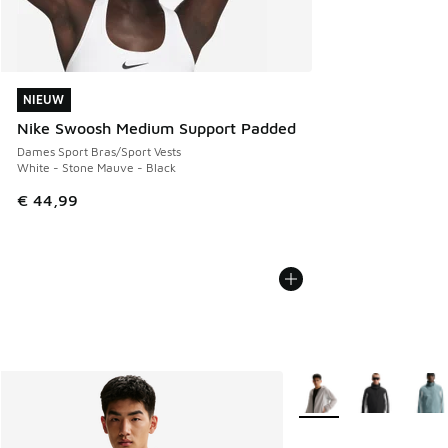
NIEUW
NIEUW
Nike Swoosh Medium Support Padded
Dames Sport Bras/Sport Vests
White - Stone Mauve - Black
€ 44,99
Meer kleuren verkrijgb