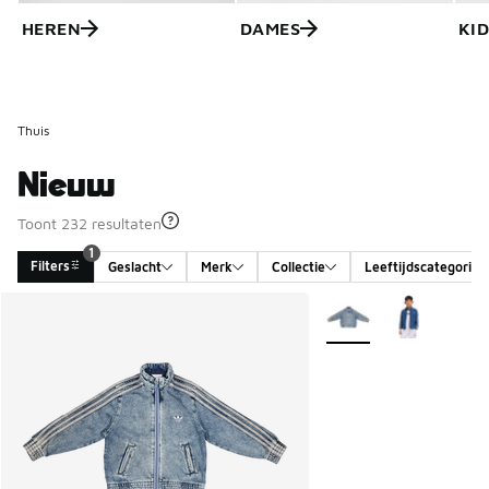
HEREN
DAMES
KI
Thuis
Nieuw
Toont 232 resultaten
1
Filters
Geslacht
Merk
Collectie
Leeftijdscategorie
Search Results
Meer kleuren verkrijgb