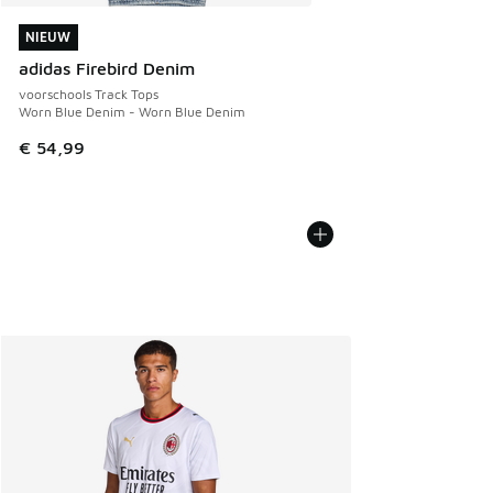
NIEUW
NIEUW
adidas Firebird Denim
voorschools Track Tops
Worn Blue Denim - Worn Blue Denim
€ 54,99