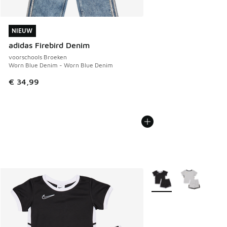
NIEUW
NIEUW
adidas Firebird Denim
voorschools Broeken
Worn Blue Denim - Worn Blue Denim
€ 34,99
Meer kleuren verkrijgb