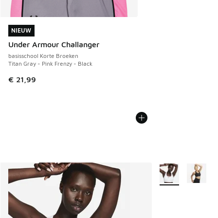
NIEUW
NIEUW
Under Armour Challanger
basisschool Korte Broeken
Titan Gray - Pink Frenzy - Black
€ 21,99
Meer kleuren verkr