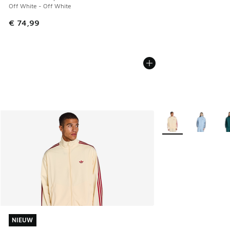
Off White - Off White
€ 74,99
Meer kleuren verkri
NIEUW
NIEUW