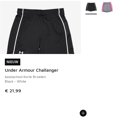
Meer kleuren verkrijgb
NIEUW
NIEUW
Under Armour Challanger
basisschool Korte Broeken
Black - White
€ 21,99