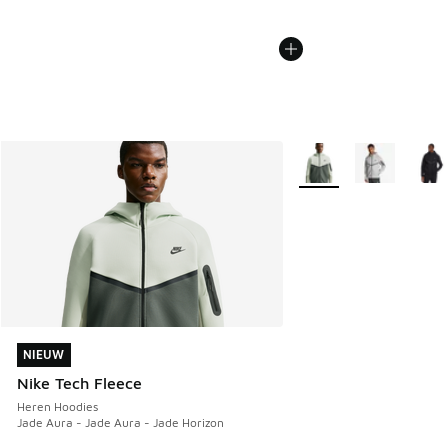
Meer kleuren verkrijgb
NIEUW
NIEUW
Nike Tech Fleece
Heren Hoodies
Jade Aura - Jade Aura - Jade Horizon