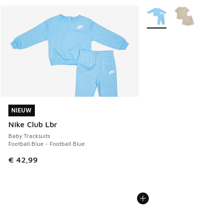
Meer kleuren verkrijgb
NIEUW
NIEUW
Nike Club Lbr
Baby Tracksuits
Football Blue - Football Blue
€ 42,99