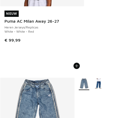
NIEUW
NIEUW
Puma AC Milan Away 26-27
Heren Jerseys/Replicas
White - White - Red
€ 99,99
Meer kleuren verkrijgb