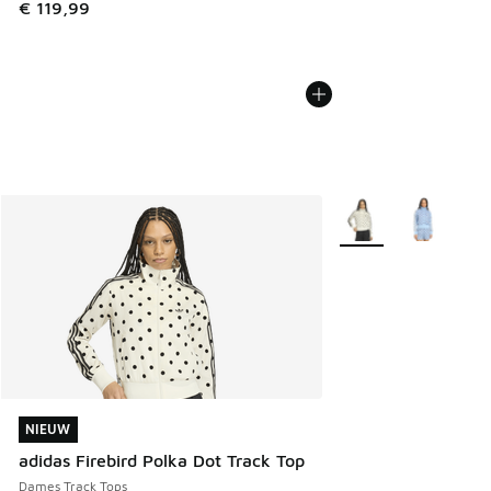
€ 119,99
Meer kleuren verkrij
NIEUW
NIEUW
adidas Firebird Polka Dot Track Top
Dames Track Tops