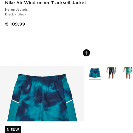
Nike Air Windrunner Tracksuit Jacket
Heren Jackets
Black - Black
€ 109,99
Meer kleuren verkrijgb
NIEUW
NIEUW