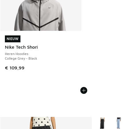
NIEUW
NIEUW
Nike Tech Shori
Heren Hoodies
College Grey - Black
€ 109,99
Meer kleuren verk