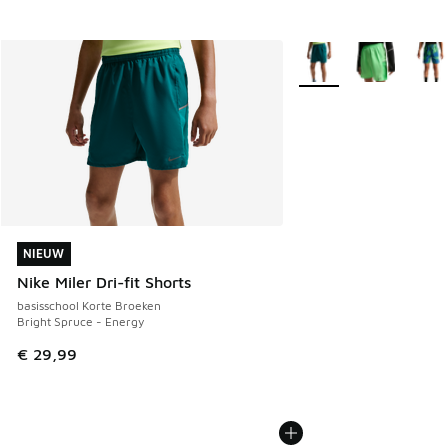
Meer kleuren verkrijgb
NIEUW
NIEUW
Nike Miler Dri-fit Shorts
basisschool Korte Broeken
Bright Spruce - Energy
€ 29,99