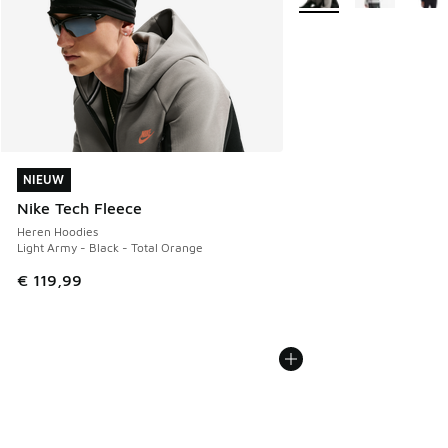
NIEUW
NIEUW
Nike Tech Fleece
Heren Hoodies
Light Army - Black - Total Orange
€ 119,99