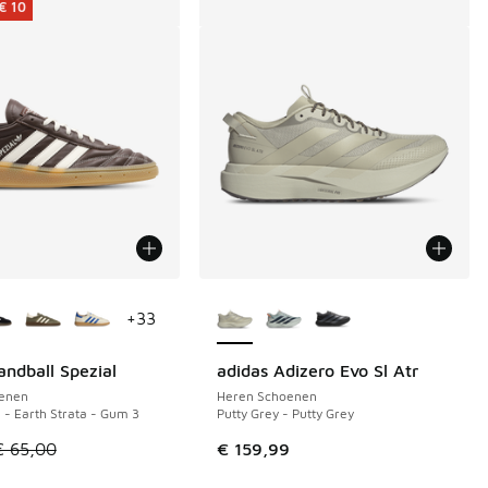
€ 10
uren verkrijgbaar
Meer kleuren verkrijgbaar
+
33
andball Spezial
adidas Adizero Evo Sl Atr
€ 10
enen
Heren Schoenen
a - Earth Strata - Gum 3
Putty Grey - Putty Grey
 64,99 naar € 40,00
 in de aanbieding Prijs verlaagd van € 64,99 naar € 50,00
el is in de uitverkoop. Dit artikel is in de aanbieding Prijs ve
€ 65,00
€ 159,99