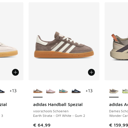
jgbaar
Meer kleuren verkrijgbaar
Meer kle
+
13
+
13
zial
adidas Handball Spezial
adidas A
voorschools Schoenen
Dames Sch
 3
Earth Strata - Off White - Gum 2
Wonder Carg
€ 64,99
€ 159,9