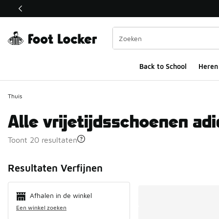
Deze link wordt geopend in een nieuw venster
Back to School
Heren
Thuis
Alle vrijetijdsschoenen a
Toont 20 resultaten
Search Resul
Resultaten Verfijnen
Afhalen in de winkel
Een winkel zoeken