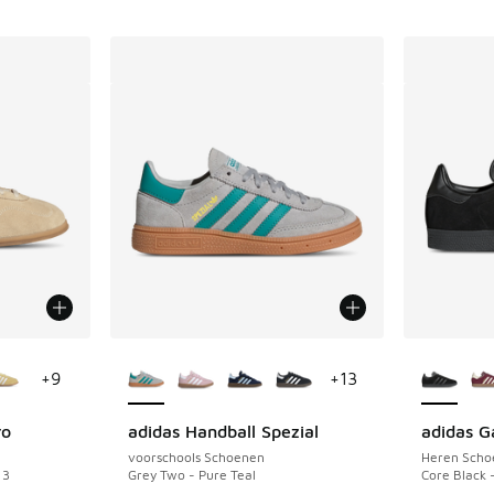
jgbaar
Meer kleuren verkrijgbaar
Meer kle
+
9
+
13
ro
adidas Handball Spezial
adidas G
voorschools Schoenen
Heren Scho
 3
Grey Two - Pure Teal
Core Black 