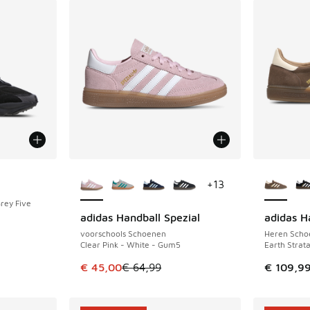
Meer kleuren verkrijgbaar
Meer kle
+
13
Grey Five
adidas Handball Spezial
adidas H
BESPAAR € 19
voorschools Schoenen
Heren Scho
Clear Pink - White - Gum5
Earth Strat
Dit artikel is in de uitverkoop. Dit artikel is
€ 45,00
€ 64,99
€ 109,9