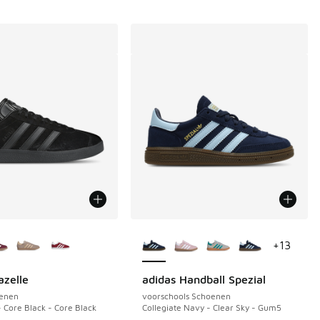
uren verkrijgbaar
Meer kleuren verkrijgbaar
+
13
azelle
adidas Handball Spezial
enen
voorschools Schoenen
- Core Black - Core Black
Collegiate Navy - Clear Sky - Gum5