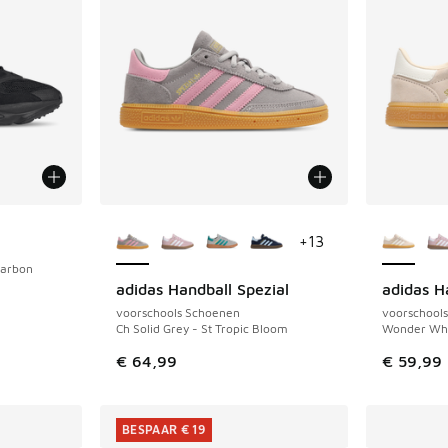
Meer kleuren verkrijgbaar
Meer kle
+
13
Carbon
adidas Handball Spezial
adidas H
NIEUW
NIEUW
voorschools Schoenen
voorschool
Ch Solid Grey - St Tropic Bloom
Wonder Whi
€ 64,99
€ 59,99
BESPAAR € 19