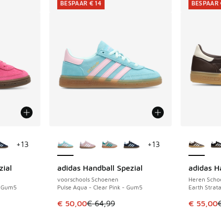
BESPAAR € 14
BESPAAR 
jgbaar
Meer kleuren verkrijgbaar
Meer kle
+
13
+
13
zial
adidas Handball Spezial
adidas H
BESPAAR € 14
BESPAAR 
voorschools Schoenen
Heren Scho
- Gum5
Pulse Aqua - Clear Pink - Gum5
Earth Strat
uitverkoop. Dit artikel is in de aanbieding Prijs verlaagd van €
Dit artikel is in de uitverkoop. Dit artikel is
Dit artik
€ 50,00
€ 64,99
€ 55,00