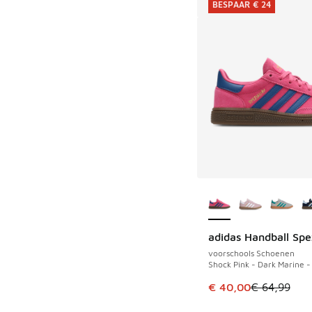
BESPAAR € 24
Meer kleuren verkri
adidas Handball Spe
BESPAAR € 24
voorschools Schoenen
Shock Pink - Dark Marine 
Dit artikel is in de 
€ 40,00
€ 64,99