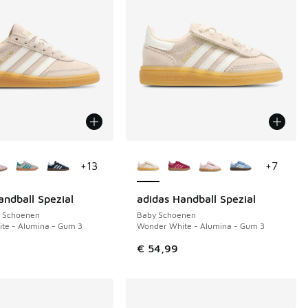
uren verkrijgbaar
Meer kleuren verkrijgbaar
+
13
+
7
andball Spezial
adidas Handball Spezial
NIEUW
s Schoenen
Baby Schoenen
te - Alumina - Gum 3
Wonder White - Alumina - Gum 3
€ 54,99