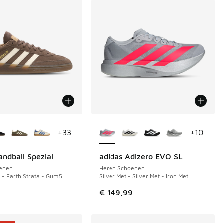
uren verkrijgbaar
Meer kleuren verkrijgbaar
+
33
+
10
andball Spezial
adidas Adizero EVO SL
enen
Heren Schoenen
a - Earth Strata - Gum5
Silver Met - Silver Met - Iron Met
 in de aanbieding Prijs verlaagd van € 64,99 naar € 45,00
9
€ 149,99