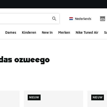
Nederlands
Dames
Kinderen
New In
Merken
Nike Tuned Air
S
didas ozweego
ts
NIEUW
NIEUW