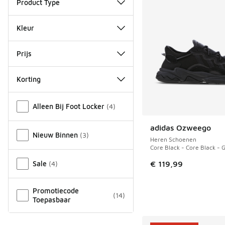
Product Type
Kleur
Prijs
Korting
Overige
Alleen Bij Foot Locker
(
4
)
adidas Ozweego
Nieuw Binnen
(
3
)
Heren Schoenen
Core Black - Core Black - 
Sale
(
4
)
€ 119,99
Promotiecode
(
14
)
Toepasbaar