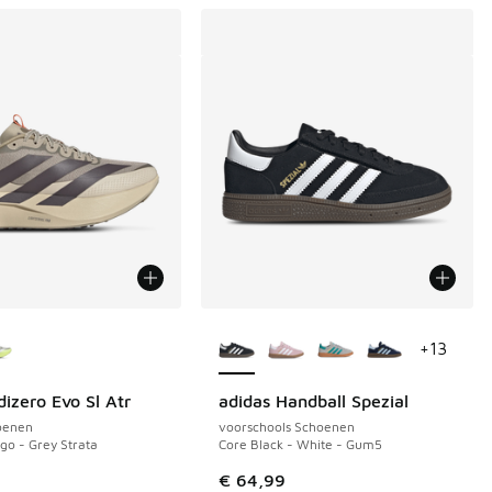
uren verkrijgbaar
Meer kleuren verkrijgbaar
+
13
dizero Evo Sl Atr
adidas Handball Spezial
oenen
voorschools Schoenen
o - Grey Strata
Core Black - White - Gum5
9
€ 64,99