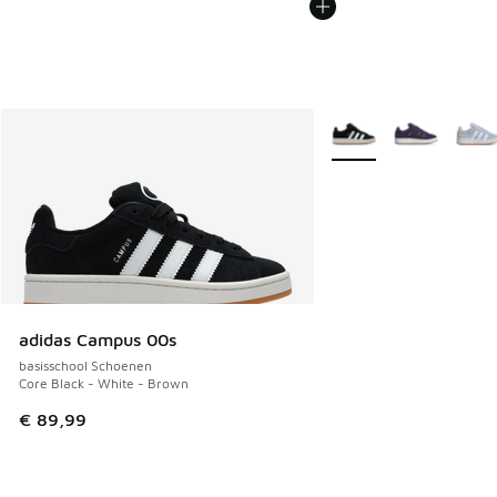
Meer kleuren verkrijgb
adidas Campus 00s
basisschool Schoenen
Core Black - White - Brown
€ 89,99