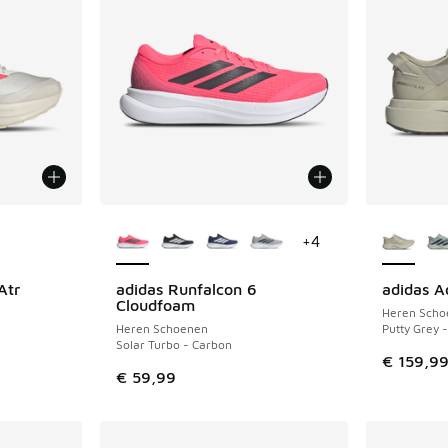
jgbaar
Meer kleuren verkrijgbaar
Meer kle
+
4
Atr
adidas Runfalcon 6
adidas A
Cloudfoam
Heren Scho
Heren Schoenen
Putty Grey -
Solar Turbo - Carbon
€ 159,9
€ 59,99