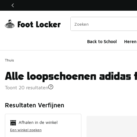
Deze link wordt geopend in een nieuw venster
Back to School
Heren
Thuis
Alle loopschoenen adidas 
Toont 20 resultaten
Search Resul
Resultaten Verfijnen
Afhalen in de winkel
Een winkel zoeken