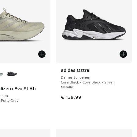
uren verkrijgbaar
adidas Oztral
Dames Schoenen
Core Black - Core Black - Silver
Metallic
dizero Evo Sl Atr
enen
€ 139,99
 Putty Grey
9