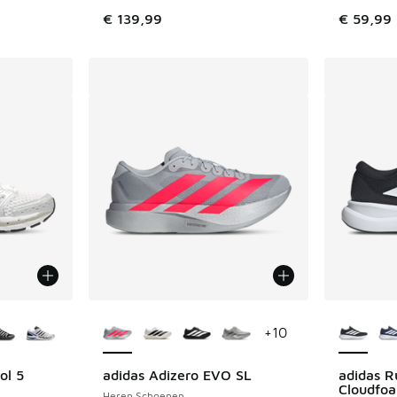
€ 139,99
€ 59,99
jgbaar
Meer kleuren verkrijgbaar
Meer kle
+
10
ol 5
adidas Adizero EVO SL
adidas R
Cloudfo
Heren Schoenen