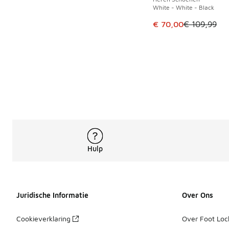
White - White - Black
Dit artikel is in de 
€ 70,00
€ 109,99
Hulp
Juridische Informatie
Over Ons
Cookieverklaring
Over Foot Loc