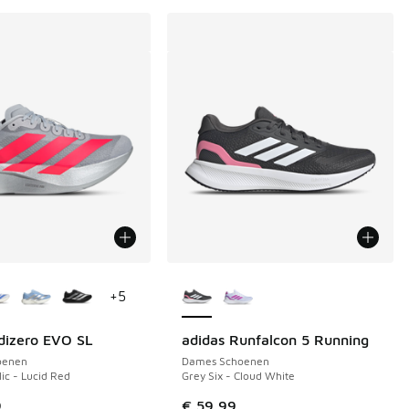
uren verkrijgbaar
Meer kleuren verkrijgbaar
+
5
dizero EVO SL
adidas Runfalcon 5 Running
oenen
Dames Schoenen
lic - Lucid Red
Grey Six - Cloud White
9
€ 59,99