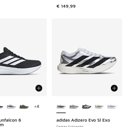
€ 149,99
uren verkrijgbaar
Meer kleuren verkrijgbaar
+
4
unfalcon 6
adidas Adizero Evo Sl Exo
am
Dames Schoenen