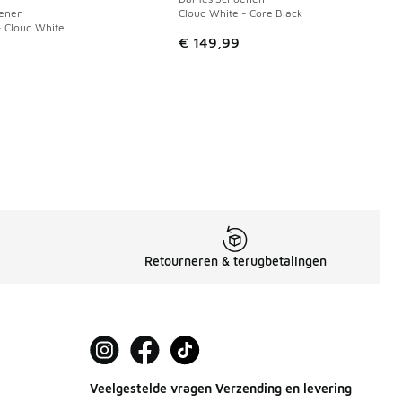
enen
Cloud White - Core Black
- Cloud White
€ 109,99 naar € 70,00
€ 149,99
Retourneren & terugbetalingen
Veelgestelde vragen Verzending en levering