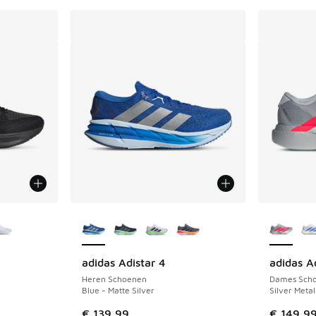
jgbaar
Meer kleuren verkrijgbaar
Meer kle
adidas Adistar 4
adidas A
Heren Schoenen
Dames Sch
Blue - Matte Silver
Silver Metal
€ 139,99
€ 149,9