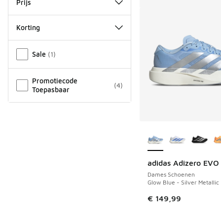
Prijs
Korting
Overige
Sale
(
1
)
Promotiecode
(
4
)
Toepasbaar
Meer kleuren verkri
adidas Adizero EVO
Dames Schoenen
Glow Blue - Silver Metallic
€ 149,99