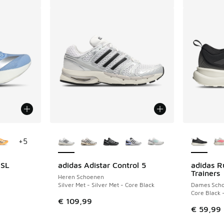
jgbaar
Meer kleuren verkrijgbaar
Meer kle
+
5
 SL
adidas Adistar Control 5
adidas R
Trainers
Heren Schoenen
Silver Met - Silver Met - Core Black
Dames Sch
Core Black 
€ 109,99
€ 59,99