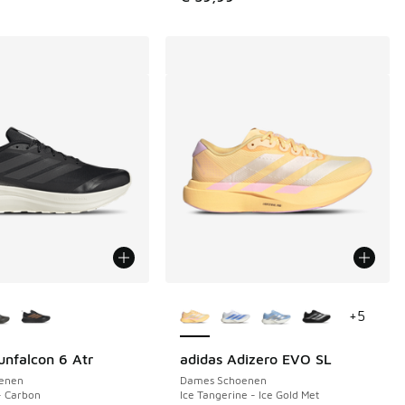
uren verkrijgbaar
Meer kleuren verkrijgbaar
+
5
unfalcon 6 Atr
adidas Adizero EVO SL
enen
Dames Schoenen
- Carbon
Ice Tangerine - Ice Gold Met