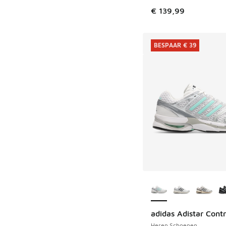
€ 139,99
BESPAAR € 39
Meer kleuren verkri
adidas Adistar Contr
BESPAAR € 39
Heren Schoenen