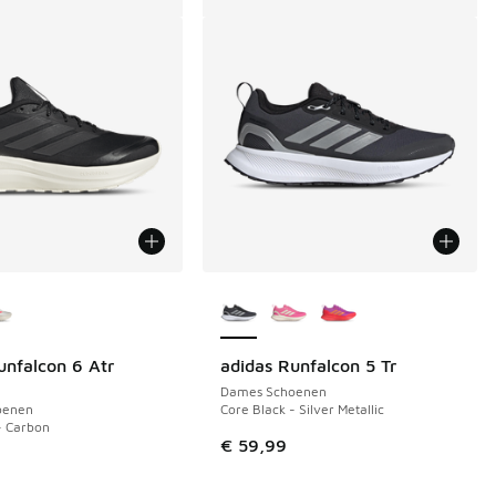
uren verkrijgbaar
Meer kleuren verkrijgbaar
unfalcon 6 Atr
adidas Runfalcon 5 Tr
Dames Schoenen
oenen
Core Black - Silver Metallic
- Carbon
€ 59,99