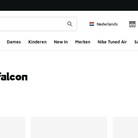
Nederlands
Dames
Kinderen
New In
Merken
Nike Tuned Air
S
falcon
ts