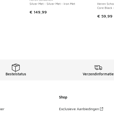
Silver Met - Silver Met - Iron Met
Heren Scho
Core Black 
uitverkoop. Dit artikel is in de aanbieding Prijs verlaagd van 
€ 149,99
€ 59,99
Bestelstatus
Verzendinformatie
Shop
ker
Exclusieve Aanbiedingen