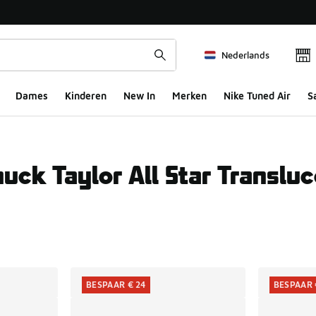
Nederlands
Dames
Kinderen
New In
Merken
Nike Tuned Air
S
uck Taylor All Star Translu
ts
BESPAAR € 24
BESPAAR 