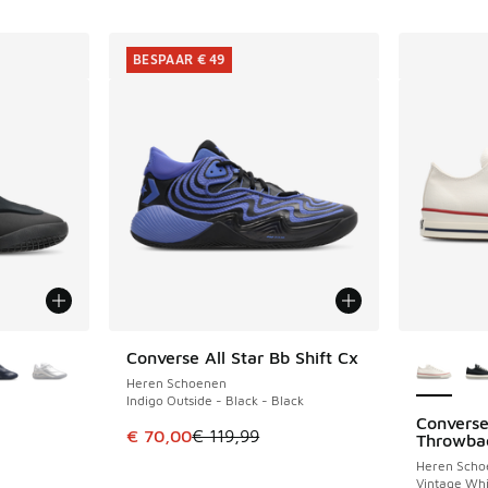
BESPAAR € 49
jgbaar
Meer kle
Converse All Star Bb Shift Cx
BESPAAR € 49
Heren Schoenen
Indigo Outside - Black - Black
Converse
Dit artikel is in de uitverkoop. Dit artikel is
€ 70,00
€ 119,99
Throwba
Heren Scho
Vintage Whi