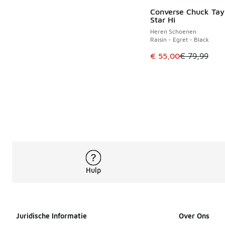
Converse Chuck Tayl
BESPAAR € 24
Star Hi
Heren Schoenen
Raisin - Egret - Black
Dit artikel is in de 
€ 55,00
€ 79,99
Hulp
Juridische Informatie
Over Ons