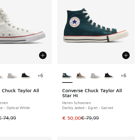
uren verkrijgbaar
Meer kleuren verkrijgbaar
+
6
+
6
 Chuck Taylor All
Converse Chuck Taylor All
€ 29
BESPAAR € 29
Star Hi
enen
Heren Schoenen
te - Optical White
Darkly Jaded - Egret - Garnet
 in de aanbieding Prijs verlaagd van € 79,99 naar € 55,00
el is in de uitverkoop. Dit artikel is in de aanbieding Prijs ve
Dit artikel is in de uitverkoop. Di
€ 74,99
€ 50,00
€ 79,99