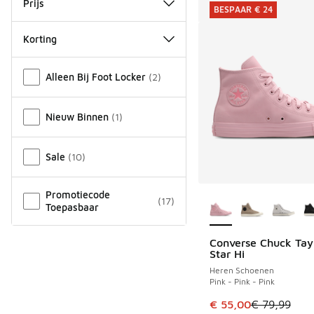
Prijs
BESPAAR € 24
Korting
Overige
Alleen Bij Foot Locker
(
2
)
Nieuw Binnen
(
1
)
Sale
(
10
)
Meer kleuren verkri
Promotiecode
(
17
)
Toepasbaar
Converse Chuck Tayl
BESPAAR € 24
Star Hi
Heren Schoenen
Pink - Pink - Pink
Dit artikel is in de 
€ 55,00
€ 79,99