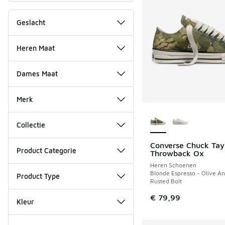
Geslacht
Heren Maat
Dames Maat
Merk
Meer kleuren verkri
Collectie
Converse Chuck Tay
NIEUW
Product Categorie
Throwback Ox
Heren Schoenen
Blonde Espresso - Olive An
Product Type
Rusted Bolt
€ 79,99
Kleur