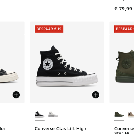
€ 79,99
BESPAAR € 19
BESPAAR 
jgbaar
Meer kleuren verkrijgbaar
Meer kle
lor
Converse Ctas Lift High
Converse
BESPAAR € 19
BESPAAR 
Star Hi