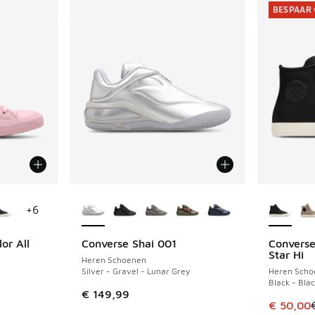
BESPAAR 
jgbaar
Meer kleuren verkrijgbaar
Meer kle
+
6
or All
Converse Shai 001
Converse
BESPAAR 
Star Hi
Heren Schoenen
Silver - Gravel - Lunar Grey
Heren Scho
Black - Blac
€ 149,99
uitverkoop. Dit artikel is in de aanbieding Prijs verlaagd van €
Dit artik
€ 50,00