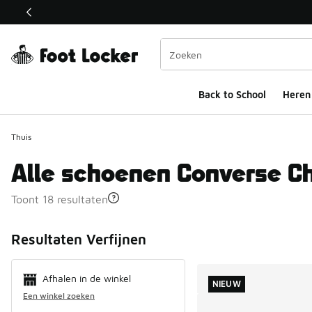
Deze link wordt geopend in een nieuw venster
Back to School
Heren
Thuis
Alle schoenen Converse Ch
Toont 18 resultaten
Search Resul
Resultaten Verfijnen
Afhalen in de winkel
NIEUW
Een winkel zoeken