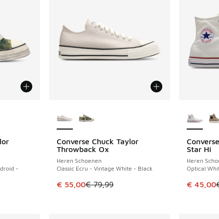
jgbaar
Meer kleuren verkrijgbaar
Meer kle
lor
Converse Chuck Taylor
Converse
BESPAAR € 24
BESPAAR 
Throwback Ox
Star Hi
Heren Schoenen
Heren Scho
droid -
Classic Ecru - Vintage White - Black
Optical Whi
Dit artikel is in de uitverkoop. Dit artikel is
Dit artik
€ 55,00
€ 79,99
€ 45,00