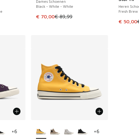
Dames Schoenen
Black - White - White
Heren Scho
ue
Fresh Brew 
Dit artikel is in de uitverkoop. Dit artikel is
€ 70,00
€ 89,99
Dit artik
€ 50,00
jgbaar
Meer kleuren verkrijgbaar
+
6
+
6