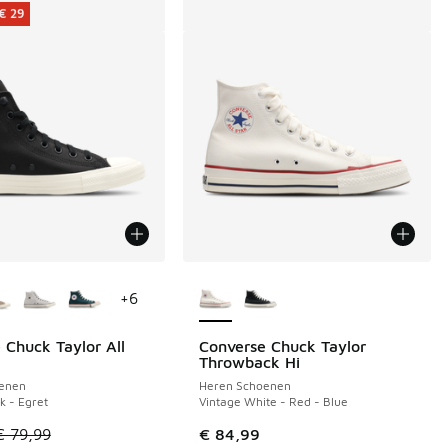
€ 29
uren verkrijgbaar
Meer kleuren verkrijgbaar
+
6
 Chuck Taylor All
Converse Chuck Taylor
€ 29
Throwback Hi
enen
Heren Schoenen
k - Egret
Vintage White - Red - Blue
 79,99 naar € 55,00
el is in de uitverkoop. Dit artikel is in de aanbieding Prijs ve
€ 79,99
€ 84,99