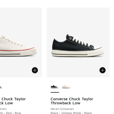
uren verkrijgbaar
Meer kleuren verkrijgbaar
 Chuck Taylor
Converse Chuck Taylor
 in de aanbieding Prijs verlaagd van € 119,99 naar € 70,00
ck Low
Throwback Low
enen
Heren Schoenen
te - Red - Blue
Black - Vintage White - Black