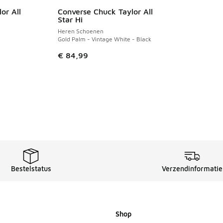
or All
Converse Chuck Taylor All
Star Hi
Heren Schoenen
Gold Palm - Vintage White - Black
uitverkoop. Dit artikel is in de aanbieding Prijs verlaagd van €
€ 84,99
Bestelstatus
Verzendinformatie
Shop