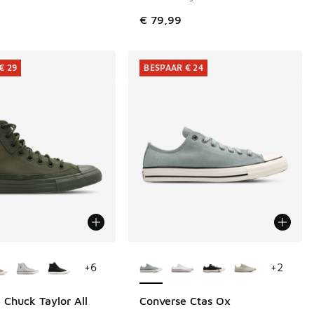
€ 79,99
€ 29
BESPAAR € 24
uren verkrijgbaar
Meer kleuren verkrijgbaar
+
6
+
2
 Chuck Taylor All
Converse Ctas Ox
€ 29
BESPAAR € 24