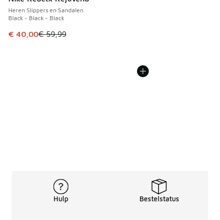
Heren Slippers en Sandalen
Black - Black - Black
Dit artikel is in de uitverkoop. Dit artikel is in de aanbied
€ 40,00
€ 59,99
Hulp
Bestelstatus