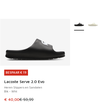
Meer kleuren verkrijgb
BESPAAR € 19
BESPAAR € 19
Lacoste Serve 2.0 Evo
Heren Slippers en Sandalen
Blk - Wht
Dit artikel is in de uitverkoop. Dit artikel is in de aanbied
€ 40,00
€ 59,99