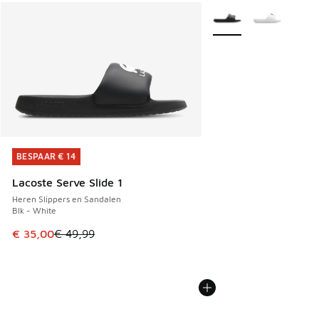
Meer kleuren verkrijgb
BESPAAR € 14
BESPAAR € 14
Lacoste Serve Slide 1
Heren Slippers en Sandalen
Blk - White
Dit artikel is in de uitverkoop. Dit artikel is in de aanbied
€ 35,00
€ 49,99