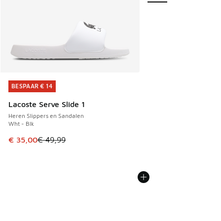
BESPAAR € 14
BESPAAR € 14
Lacoste Serve Slide 1
Heren Slippers en Sandalen
Wht - Blk
Dit artikel is in de uitverkoop. Dit artikel is in de aanbied
€ 35,00
€ 49,99