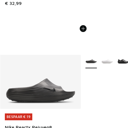
€ 32,99
Meer kleuren verkrijgb
BESPAAR € 19
BESPAAR € 19
Nike Reactx Rejuven8