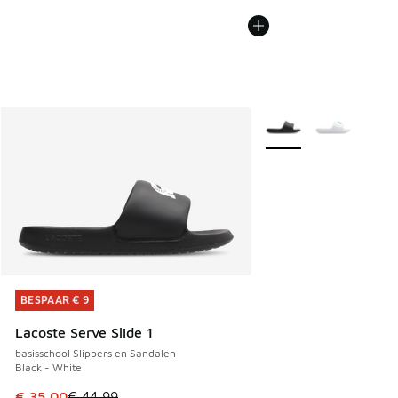
Meer kleuren verkrijgb
BESPAAR € 9
BESPAAR € 9
Lacoste Serve Slide 1
basisschool Slippers en Sandalen
Black - White
Dit artikel is in de uitverkoop. Dit artikel is in de aanbied
€ 35,00
€ 44,99