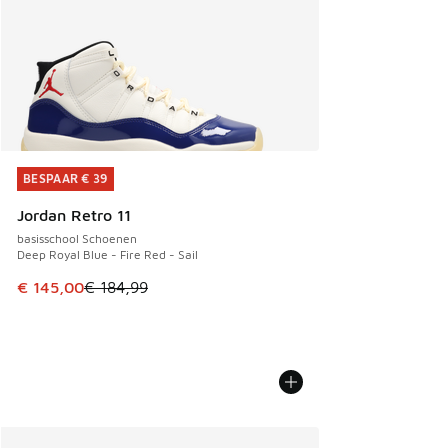
BESPAAR € 39
BESPAAR € 39
Jordan Retro 11
basisschool Schoenen
Deep Royal Blue - Fire Red - Sail
Dit artikel is in de uitverkoop. Dit artikel is in de aanbied
€ 145,00
€ 184,99