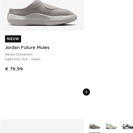
NIEUW
NIEUW
Jordan Future Mules
Heren Schoenen
Light Iron Ore - Swan
€ 79,99
Meer kleuren verkrijgb