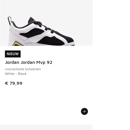
NIEUW
NIEUW
Jordan Jordan Mvp 92
voorschools Schoenen
White - Black
€ 79,99