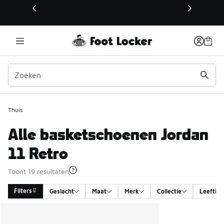
Deze link wordt geopend in een nieuw venster
Thuis
Alle basketschoenen Jordan
11 Retro
Toont 19 resultaten
Filters
Geslacht
Maat
Merk
Collectie
Leeftijd
Search Results