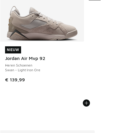
NIEUW
NIEUW
Jordan Air Mvp 92
Heren Schoenen
Swan - Light Iron Ore
€ 139,99