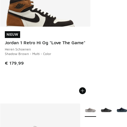
NIEUW
NIEUW
Jordan 1 Retro Hi Og "Love The Game"
Heren Schoenen
Shadow Brown - Multi - Color
€ 179,99
Meer kleuren verkrijgb