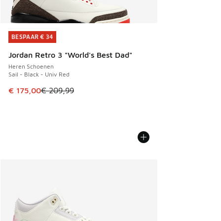
BESPAAR € 34
BESPAAR € 34
Jordan Retro 3 "World's Best Dad"
Heren Schoenen
Sail - Black - Univ Red
Dit artikel is in de uitverkoop. Dit artikel is in de aanbied
€ 175,00
€ 209,99