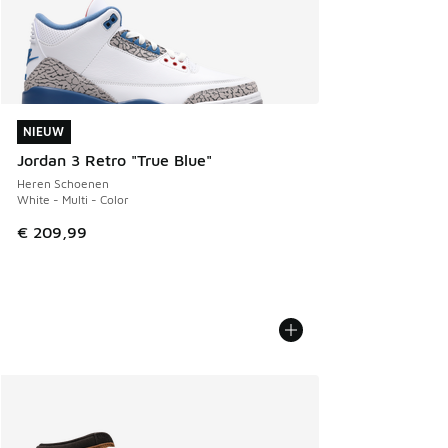
NIEUW
NIEUW
Jordan 3 Retro "True Blue"
Heren Schoenen
White - Multi - Color
€ 209,99