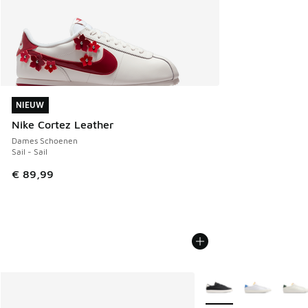
NIEUW
NIEUW
Nike Cortez Leather
Dames Schoenen
Sail - Sail
€ 89,99
Meer kleuren verkrijgb