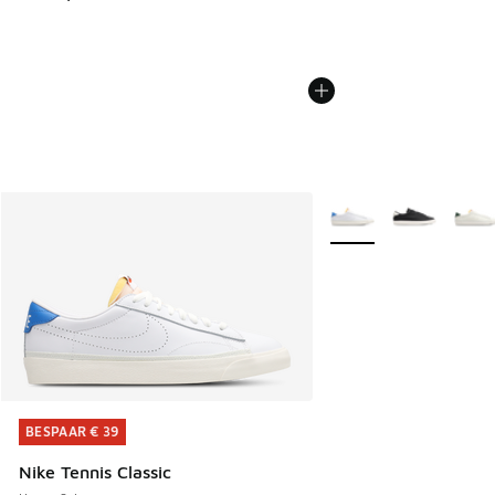
Meer kleuren verkrijgb
BESPAAR € 39
BESPAAR € 39
Nike Tennis Classic