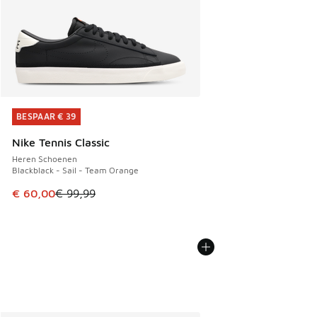
BESPAAR € 39
BESPAAR € 39
Nike Tennis Classic
Heren Schoenen
Blackblack - Sail - Team Orange
Dit artikel is in de uitverkoop. Dit artikel is in de aanbied
€ 60,00
€ 99,99