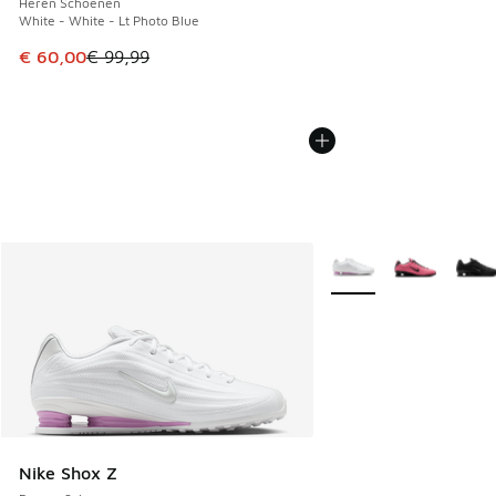
Heren Schoenen
White - White - Lt Photo Blue
Dit artikel is in de uitverkoop. Dit artikel is in de aanbied
€ 60,00
€ 99,99
Meer kleuren verkrijgb
Nike Shox Z