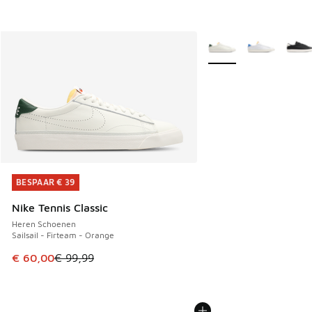
Meer kleuren verkrijgb
BESPAAR € 39
BESPAAR € 39
Nike Tennis Classic
Heren Schoenen
Sailsail - Firteam - Orange
Dit artikel is in de uitverkoop. Dit artikel is in de aanbied
€ 60,00
€ 99,99