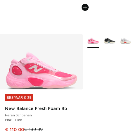
Meer kleuren verkrijgb
BESPAAR € 29
BESPAAR € 29
New Balance Fresh Foam Bb
Heren Schoenen
Pink - Pink
Dit artikel is in de uitverkoop. Dit artikel is in de aanbied
€ 110,00
€ 139,99