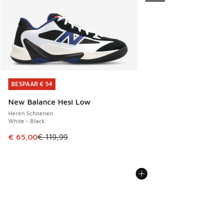
BESPAAR € 54
BESPAAR € 54
New Balance Hesi Low
Heren Schoenen
White - Black
Dit artikel is in de uitverkoop. Dit artikel is in de aanbied
€ 65,00
€ 119,99