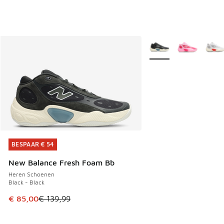
Meer kleuren verkrijgb
BESPAAR € 54
BESPAAR € 54
New Balance Fresh Foam Bb
Heren Schoenen
Black - Black
Dit artikel is in de uitverkoop. Dit artikel is in de aanbied
€ 85,00
€ 139,99