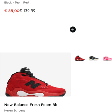
Black - Team Red
Dit artikel is in de uitverkoop. Dit artikel is in de aanbied
€ 85,00
€ 139,99
Meer kleuren verkrijgb
New Balance Fresh Foam Bb
Heren Schoenen