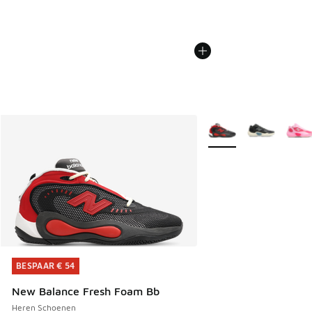
Meer kleuren verkrijgb
BESPAAR € 54
BESPAAR € 54
New Balance Fresh Foam Bb
Heren Schoenen