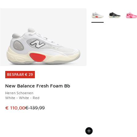
Meer kleuren verkrijgb
BESPAAR € 29
BESPAAR € 29
New Balance Fresh Foam Bb
Heren Schoenen
White - White - Red
Dit artikel is in de uitverkoop. Dit artikel is in de aanbied
€ 110,00
€ 139,99