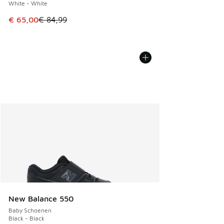
White - White
Dit artikel is in de uitverkoop. Dit artikel is in de aanbied
€ 65,00
€ 84,99
New Balance 550
Baby Schoenen
Black - Black