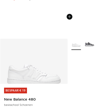
Meer kleuren verkrijgb
BESPAAR € 19
BESPAAR € 19
New Balance 480
basisschool Schoenen