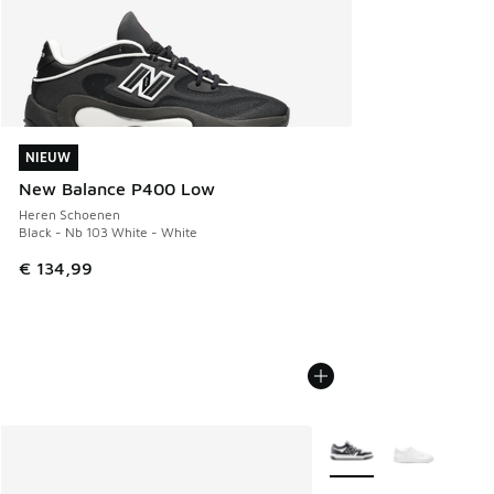
NIEUW
NIEUW
New Balance P400 Low
Heren Schoenen
Black - Nb 103 White - White
€ 134,99
Meer kleuren verkrijgb