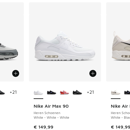
jgbaar
Meer kleuren verkrijgbaar
Meer kle
+
21
+
21
Nike Air Max 90
Nike Air
Heren Schoenen
Heren Scho
White - White - White
White - Bla
€ 149,99
€ 149,9