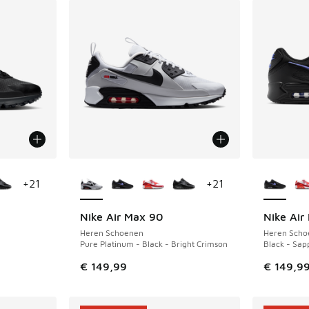
jgbaar
Meer kleuren verkrijgbaar
Meer kle
+
21
+
21
Nike Air Max 90
Nike Air
Heren Schoenen
Heren Scho
Pure Platinum - Black - Bright Crimson
Black - Sap
€ 149,99
€ 149,9