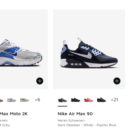
uren verkrijgbaar
Meer kleuren verkrijgbaar
+
6
+
21
 Max Moto 2K
Nike Air Max 90
enen
Heren Schoenen
f Grey
Dark Obsidian - White - Psychic Blue