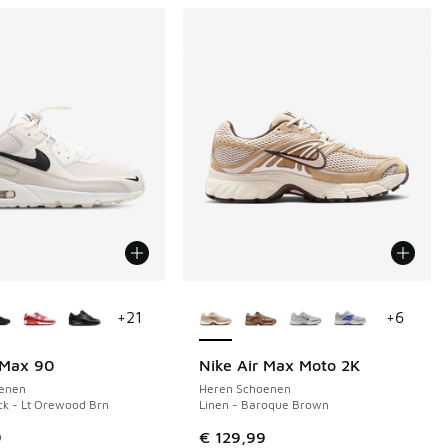
uren verkrijgbaar
Meer kleuren verkrijgbaar
+
21
+
6
 Max 90
Nike Air Max Moto 2K
enen
Heren Schoenen
ck - Lt Orewood Brn
Linen - Baroque Brown
9
€ 129,99