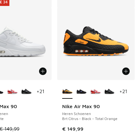
€ 34
uren verkrijgbaar
Meer kleuren verkrijgbaar
+
21
+
21
 Max 90
Nike Air Max 90
€ 34
enen
Heren Schoenen
te
Brt Citrus - Black - Total Orange
 in de aanbieding Prijs verlaagd van € 149,99 naar € 115,00
el is in de uitverkoop. Dit artikel is in de aanbieding Prijs ve
€ 149,99
€ 149,99