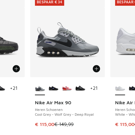
BESPAAR € 34
BESPAAR 
jgbaar
Meer kleuren verkrijgbaar
Meer kle
+
21
+
21
Nike Air Max 90
Nike Air
BESPAAR € 34
BESPAAR 
Heren Schoenen
Heren Scho
Cool Grey - Wolf Grey - Deep Royal
White - Whi
Dit artikel is in de uitverkoop. Dit artikel is
Dit artik
€ 115,00
€ 149,99
€ 115,00