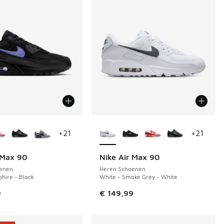
uren verkrijgbaar
Meer kleuren verkrijgbaar
+
21
+
21
 Max 90
Nike Air Max 90
enen
Heren Schoenen
phire - Black
White - Smoke Grey - White
9
€ 149,99