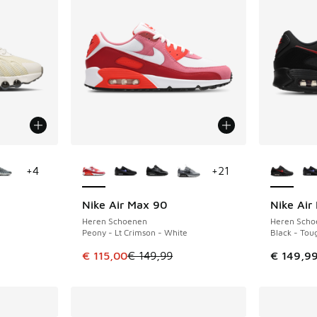
jgbaar
Meer kleuren verkrijgbaar
Meer kle
+
4
+
21
Nike Air Max 90
Nike Air
BESPAAR € 34
Heren Schoenen
Heren Scho
Peony - Lt Crimson - White
Black - Tou
Dit artikel is in de uitverkoop. Dit artikel is
€ 115,00
€ 149,99
€ 149,9