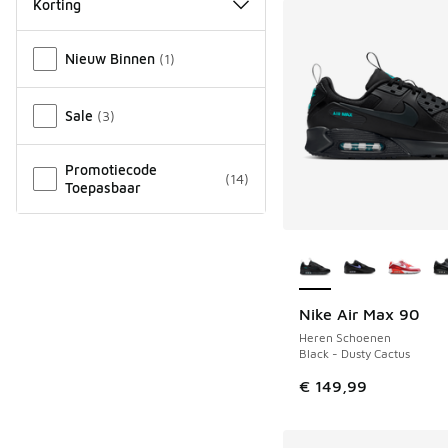
Korting
Overige
Nieuw Binnen
(
1
)
Sale
(
3
)
Promotiecode
(
14
)
Toepasbaar
Meer kleuren verkri
Nike Air Max 90
Heren Schoenen
Black - Dusty Cactus
€ 149,99