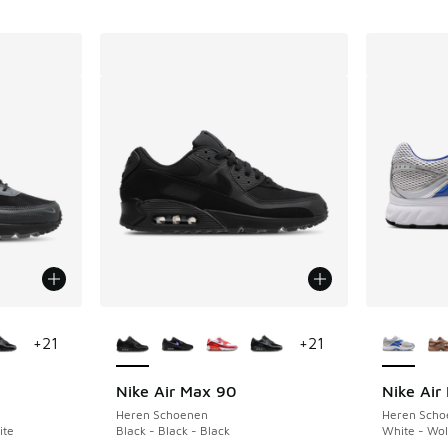
jgbaar
Meer kleuren verkrijgbaar
Meer kle
+
21
+
21
Nike Air Max 90
Nike Air
Heren Schoenen
Heren Scho
ite
Black - Black - Black
White - Wol