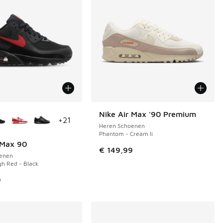
uren verkrijgbaar
Nike Air Max '90 Premium
+
21
Heren Schoenen
Phantom - Cream Ii
 Max 90
€ 149,99
enen
gh Red - Black
 in de aanbieding Prijs verlaagd van € 149,99 naar € 115,00
9