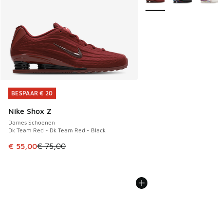
BESPAAR € 20
BESPAAR € 20
Nike Shox Z
Dames Schoenen
Dk Team Red - Dk Team Red - Black
Dit artikel is in de uitverkoop. Dit artikel is in de aanbied
€ 55,00
€ 75,00