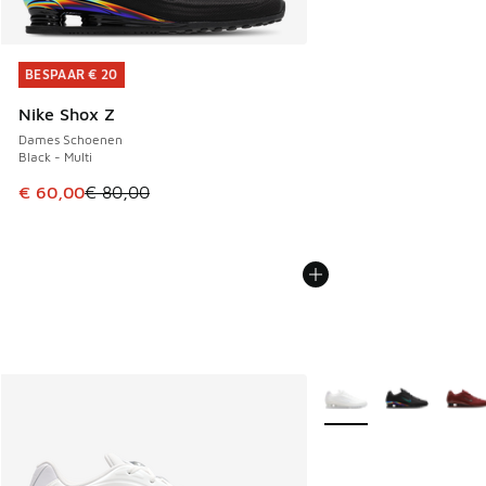
BESPAAR € 20
BESPAAR € 20
Nike Shox Z
Dames Schoenen
Black - Multi
Dit artikel is in de uitverkoop. Dit artikel is in de aanbied
€ 60,00
€ 80,00
Meer kleuren verkrijgb