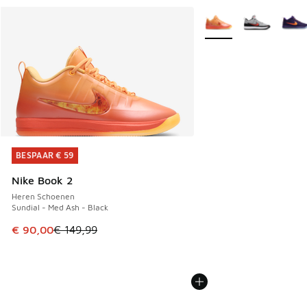
Meer kleuren verkrijgb
BESPAAR € 59
BESPAAR € 59
Nike Book 2
Heren Schoenen
Sundial - Med Ash - Black
Dit artikel is in de uitverkoop. Dit artikel is in de aanbied
€ 90,00
€ 149,99