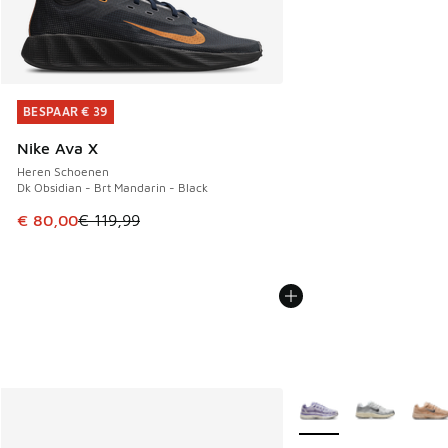
BESPAAR € 39
BESPAAR € 39
Nike Ava X
Heren Schoenen
Dk Obsidian - Brt Mandarin - Black
Dit artikel is in de uitverkoop. Dit artikel is in de aanbied
€ 80,00
€ 119,99
Meer kleuren verkrijgb