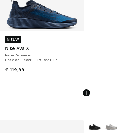
NIEUW
NIEUW
Nike Ava X
Heren Schoenen
Obsidian - Black - Diffused Blue
€ 119,99
Meer kleuren verkrijgb