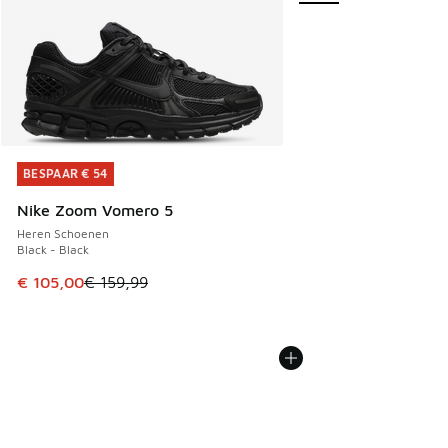
BESPAAR € 54
BESPAAR € 54
Nike Zoom Vomero 5
Heren Schoenen
Black - Black
Dit artikel is in de uitverkoop. Dit artikel is in de aanbied
€ 105,00
€ 159,99