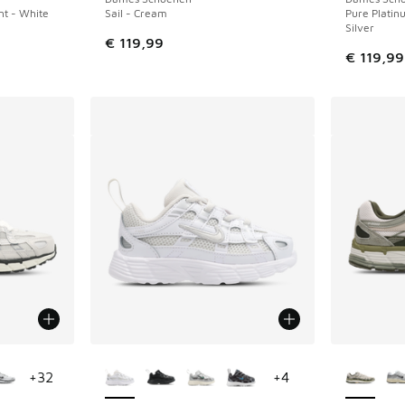
nt - White
Sail - Cream
Pure Platinu
Silver
€ 119,99
€ 119,99
jgbaar
Meer kleuren verkrijgbaar
Meer kle
+
32
+
4