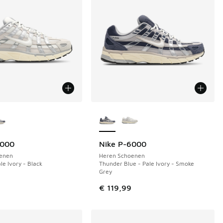
uren verkrijgbaar
Meer kleuren verkrijgbaar
6000
Nike P-6000
enen
Heren Schoenen
le Ivory - Black
Thunder Blue - Pale Ivory - Smoke
Grey
€ 119,99