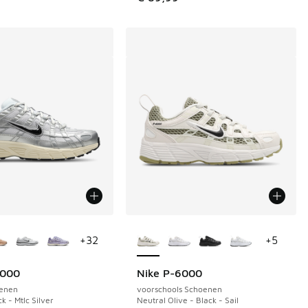
uren verkrijgbaar
Meer kleuren verkrijgbaar
+
32
+
5
6000
Nike P-6000
enen
voorschools Schoenen
k - Mtlc Silver
Neutral Olive - Black - Sail