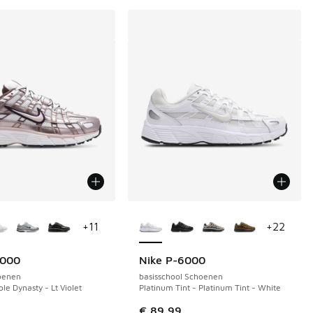
uren verkrijgbaar
Meer kleuren verkrijgbaar
+
11
+
22
6000
Nike P-6000
oenen
basisschool Schoenen
le Dynasty - Lt Violet
Platinum Tint - Platinum Tint - White
€ 89,99