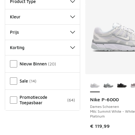
Product Type
Kleur
Prijs
Korting
Overige
Nieuw Binnen
(
20
)
Meer kleuren verkri
Sale
(
14
)
Promotiecode
Nike P-6000
(
64
)
Toepasbaar
Dames Schoenen
Mtlc Summit White - White
Platinum
€ 119,99