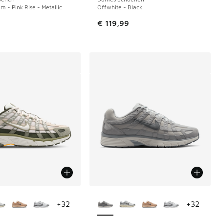
m - Pink Rise - Metallic
Offwhite - Black
€ 119,99
uren verkrijgbaar
Meer kleuren verkrijgbaar
+
32
+
32