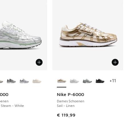
uren verkrijgbaar
Meer kleuren verkrijgbaar
+
11
6000
Nike P-6000
oenen
Dames Schoenen
 - Steam - White
Sail - Linen
€ 119,99