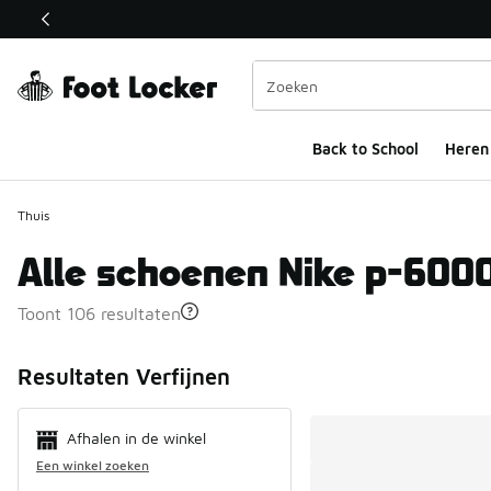
Deze link wordt geopend in een nieuw venster
Back to School
Heren
Thuis
Alle schoenen Nike p-600
Toont 106 resultaten
Search Resul
Resultaten Verfijnen
Afhalen in de winkel
Een winkel zoeken