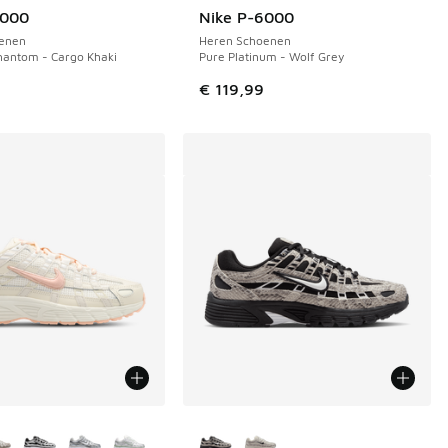
6000
Nike P-6000
enen
Heren Schoenen
hantom - Cargo Khaki
Pure Platinum - Wolf Grey
€ 119,99
uren verkrijgbaar
Meer kleuren verkrijgbaar