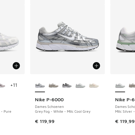
jgbaar
Meer kleuren verkrijgbaar
Meer kle
+
11
Nike P-6000
Nike P-
Dames Schoenen
Dames Sch
 - Pure
Grey Fog - White - Mtlc Cool Grey
Mtlc Silver
€ 119,99
€ 119,99