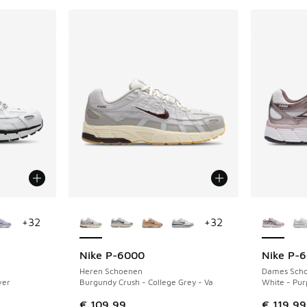
jgbaar
Meer kleuren verkrijgbaar
Meer kle
+
32
+
32
Nike P-6000
Nike P-
Heren Schoenen
Dames Sch
ver
Burgundy Crush - College Grey - Va
White - Purp
€ 109,99
€ 119,99