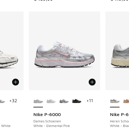
jgbaar
Meer kleuren verkrijgbaar
Meer kle
+
32
+
11
Nike P-6000
Nike P-
Dames Schoenen
Heren Scho
 White
White - Elemental Pink
White - Blac