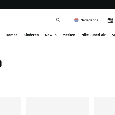
Nederlands
Dames
Kinderen
New In
Merken
Nike Tuned Air
S
0
ts