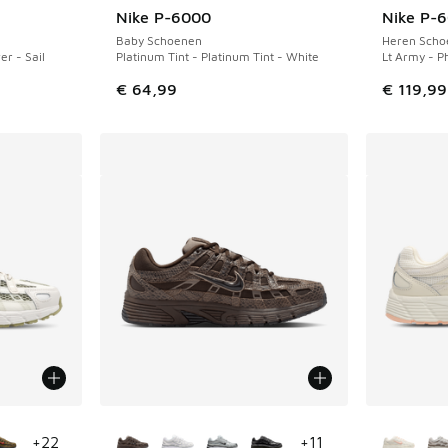
Nike P-6000
Nike P-
Baby Schoenen
Heren Scho
er - Sail
Platinum Tint - Platinum Tint - White
Lt Army - P
€ 64,99
€ 119,99
jgbaar
Meer kleuren verkrijgbaar
Meer kle
+
22
+
11