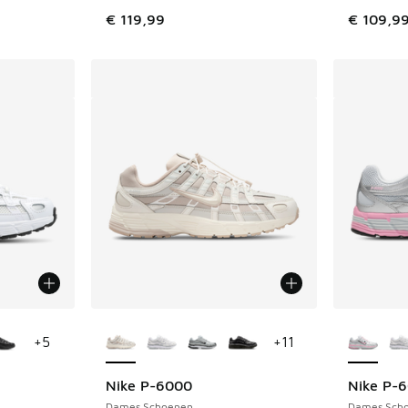
€ 119,99
€ 109,9
jgbaar
Meer kleuren verkrijgbaar
Meer kle
+
5
+
11
Nike P-6000
Nike P-
Dames Schoenen
Dames Sch