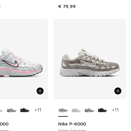
9
€ 79,99
uren verkrijgbaar
Meer kleuren verkrijgbaar
+
11
+
11
6000
Nike P-6000
oenen
Dames Schoenen