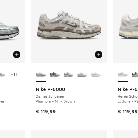
jgbaar
Meer kleuren verkrijgbaar
Meer kle
+
11
Nike P-6000
Nike P-
Dames Schoenen
Heren Scho
ver
Phantom - Mink Brown
Lt Bone - Pa
€ 119,99
€ 119,99