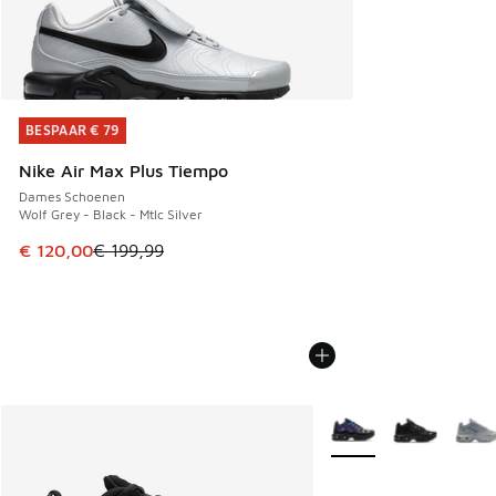
BESPAAR € 79
BESPAAR € 79
Nike Air Max Plus Tiempo
Dames Schoenen
Wolf Grey - Black - Mtlc Silver
Dit artikel is in de uitverkoop. Dit artikel is in de aanbied
€ 120,00
€ 199,99
Meer kleuren verkrijgb