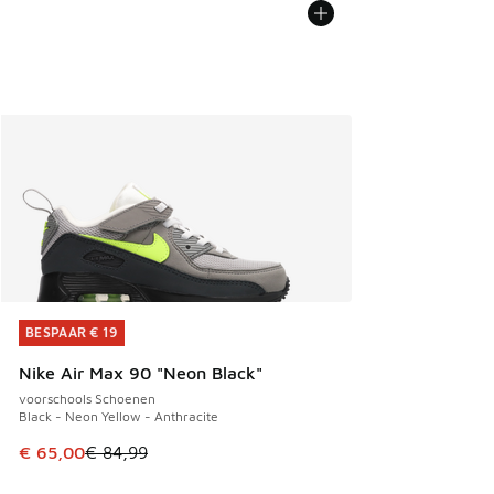
BESPAAR € 19
BESPAAR € 19
Nike Air Max 90 "Neon Black"
voorschools Schoenen
Black - Neon Yellow - Anthracite
Dit artikel is in de uitverkoop. Dit artikel is in de aanbied
€ 65,00
€ 84,99