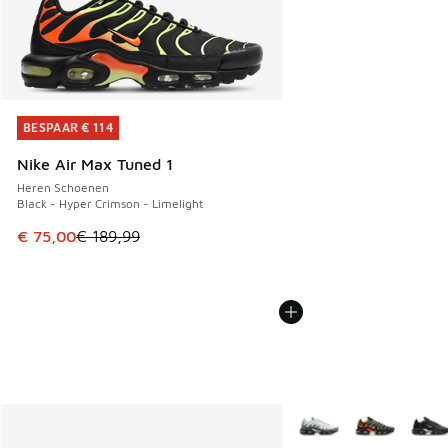
BESPAAR € 114
BESPAAR € 114
Nike Air Max Tuned 1
Heren Schoenen
Black - Hyper Crimson - Limelight
Dit artikel is in de uitverkoop. Dit artikel is in de aanbied
€ 75,00
€ 189,99
Meer kleuren verkrijgb