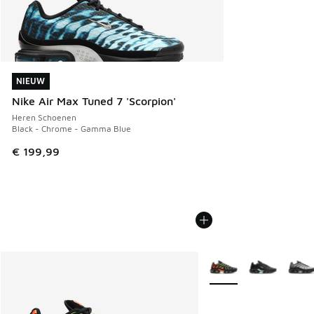
NIEUW
NIEUW
Nike Air Max Tuned 7 'Scorpion'
Heren Schoenen
Black - Chrome - Gamma Blue
€ 199,99
Meer kleuren verkrijgb