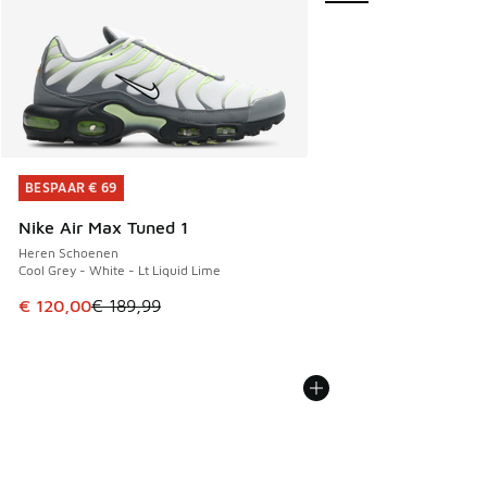
BESPAAR € 69
BESPAAR € 69
Nike Air Max Tuned 1
Heren Schoenen
Cool Grey - White - Lt Liquid Lime
Dit artikel is in de uitverkoop. Dit artikel is in de aanbied
€ 120,00
€ 189,99