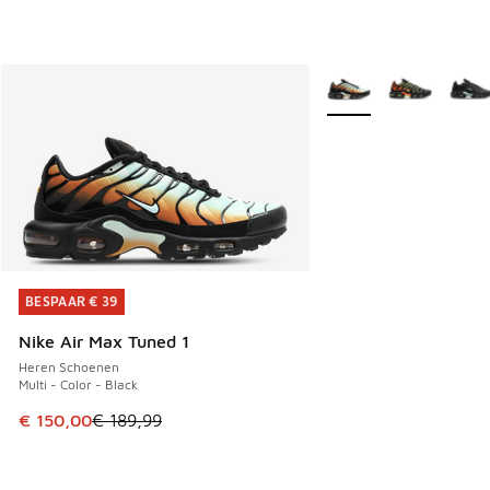
Meer kleuren verkrijgb
BESPAAR € 39
BESPAAR € 39
Nike Air Max Tuned 1
Heren Schoenen
Multi - Color - Black
Dit artikel is in de uitverkoop. Dit artikel is in de aanbied
€ 150,00
€ 189,99