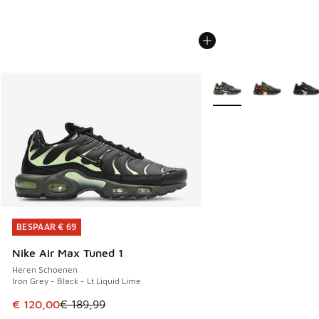
Meer kleuren verkrijgb
BESPAAR € 69
BESPAAR € 69
Nike Air Max Tuned 1
Heren Schoenen
Iron Grey - Black - Lt Liquid Lime
Dit artikel is in de uitverkoop. Dit artikel is in de aanbied
€ 120,00
€ 189,99