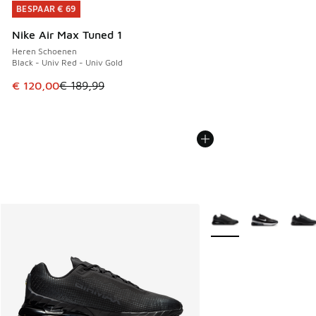
BESPAAR € 69
BESPAAR € 69
Nike Air Max Tuned 1
Heren Schoenen
Black - Univ Red - Univ Gold
Dit artikel is in de uitverkoop. Dit artikel is in de aanbied
€ 120,00
€ 189,99
Meer kleuren verkrijgb