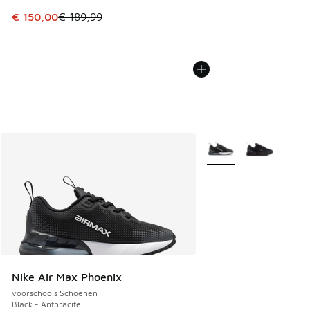
Dit artikel is in de uitverkoop. Dit artikel is in de aanbied
€ 150,00
€ 189,99
Meer kleuren verkrijgb
Nike Air Max Phoenix
voorschools Schoenen
Black - Anthracite