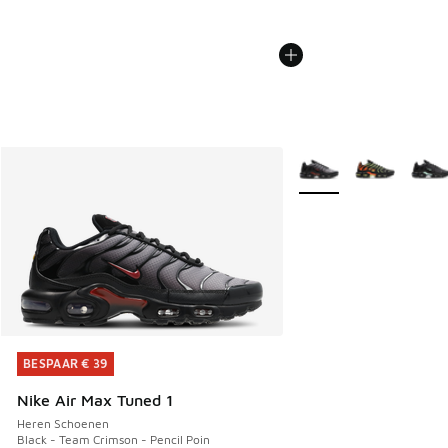
Meer kleuren verkrijgb
BESPAAR € 39
BESPAAR € 39
Nike Air Max Tuned 1
Heren Schoenen
Black - Team Crimson - Pencil Poin