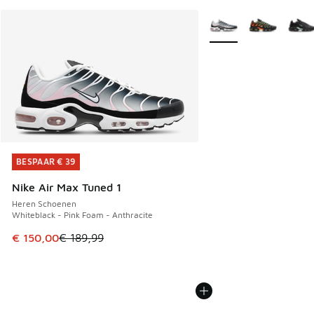
Meer kleuren verkrijgb
BESPAAR € 39
BESPAAR € 39
Nike Air Max Tuned 1
Heren Schoenen
Whiteblack - Pink Foam - Anthracite
Dit artikel is in de uitverkoop. Dit artikel is in de aanbied
€ 150,00
€ 189,99