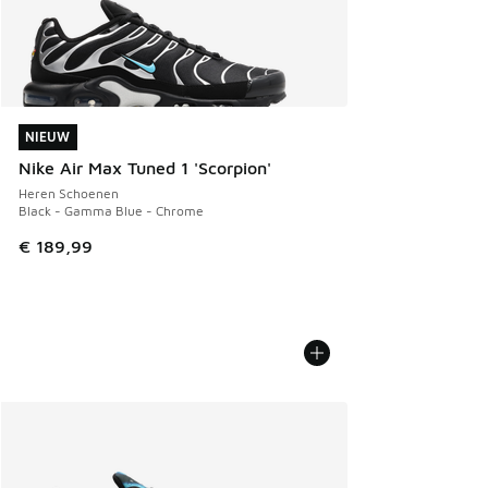
NIEUW
NIEUW
Nike Air Max Tuned 1 'Scorpion'
Heren Schoenen
Black - Gamma Blue - Chrome
€ 189,99