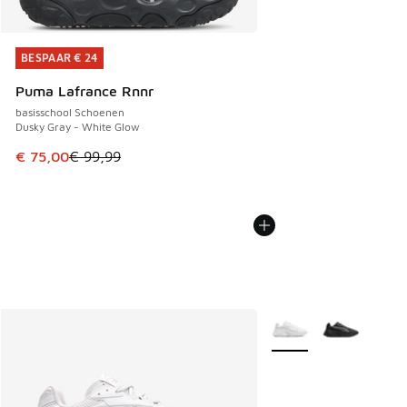
BESPAAR € 24
BESPAAR € 24
Puma Lafrance Rnnr
basisschool Schoenen
Dusky Gray - White Glow
Dit artikel is in de uitverkoop. Dit artikel is in de aanbied
€ 75,00
€ 99,99
Meer kleuren verkrijgb