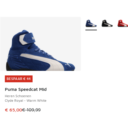
Meer kleuren verkrijgb
BESPAAR € 44
BESPAAR € 44
Puma Speedcat Mid
Heren Schoenen
Clyde Royal - Warm White
Dit artikel is in de uitverkoop. Dit artikel is in de aanbied
€ 65,00
€ 109,99