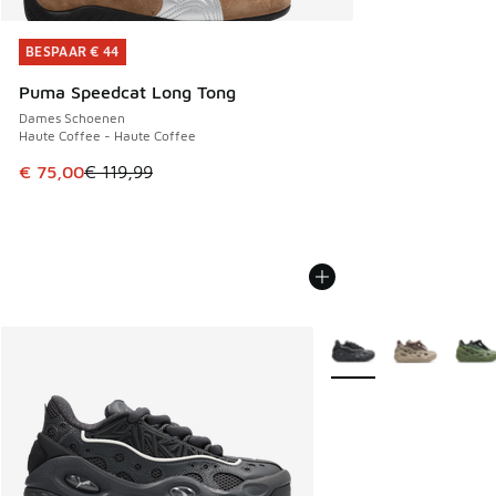
BESPAAR € 44
BESPAAR € 44
Puma Speedcat Long Tong
Dames Schoenen
Haute Coffee - Haute Coffee
Dit artikel is in de uitverkoop. Dit artikel is in de aanbied
€ 75,00
€ 119,99
Meer kleuren verkrijgb