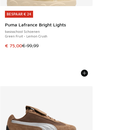
BESPAAR € 24
BESPAAR € 24
Puma Lafrance Bright Lights
basisschool Schoenen
Green Fruit - Lemon Crush
Dit artikel is in de uitverkoop. Dit artikel is in de aanbied
€ 75,00
€ 99,99