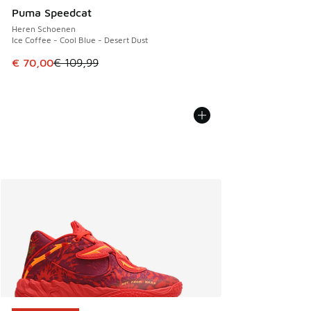
Puma Speedcat
Heren Schoenen
Ice Coffee - Cool Blue - Desert Dust
Dit artikel is in de uitverkoop. Dit artikel is in de aanbied
€ 70,00
€ 109,99