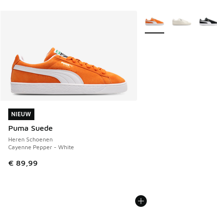
Meer kleuren verkrijgb
NIEUW
NIEUW
Puma Suede
Heren Schoenen
Cayenne Pepper - White
€ 89,99