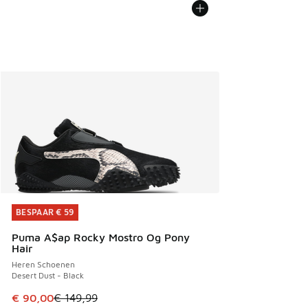
BESPAAR € 59
BESPAAR € 59
Puma A$ap Rocky Mostro Og Pony
Hair
Heren Schoenen
Desert Dust - Black
Dit artikel is in de uitverkoop. Dit artikel is in de aanbied
€ 90,00
€ 149,99