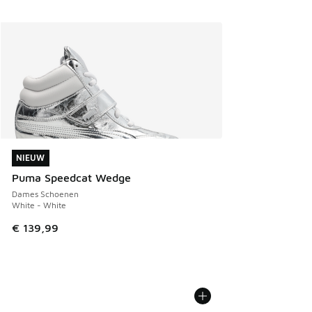
NIEUW
NIEUW
Puma Speedcat Wedge
Dames Schoenen
White - White
€ 139,99