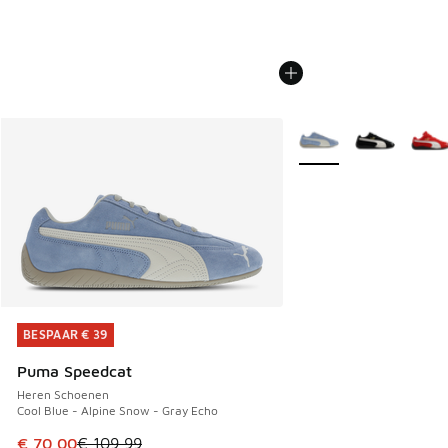
Meer kleuren verkrijgb
BESPAAR € 39
BESPAAR € 39
Puma Speedcat
Heren Schoenen
Cool Blue - Alpine Snow - Gray Echo
Dit artikel is in de uitverkoop. Dit artikel is in de aanbied
€ 70,00
€ 109,99