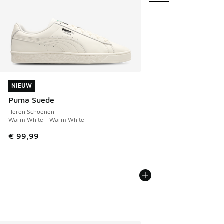
NIEUW
NIEUW
Puma Suede
Heren Schoenen
Warm White - Warm White
€ 99,99