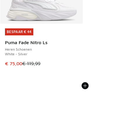
BESPAAR € 44
BESPAAR € 44
Puma Fade Nitro Ls
Heren Schoenen
White - Silver
Dit artikel is in de uitverkoop. Dit artikel is in de aanbied
€ 75,00
€ 119,99