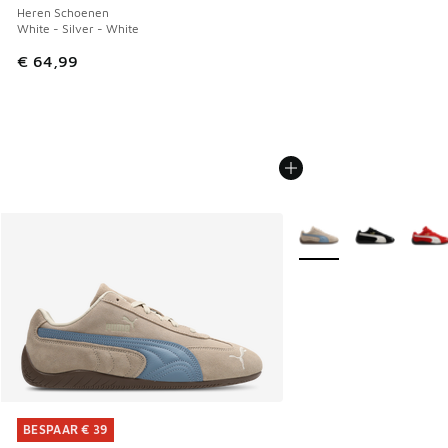
Heren Schoenen
White - Silver - White
€ 64,99
Meer kleuren verkrijgb
BESPAAR € 39
BESPAAR € 39