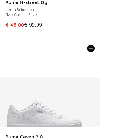
Puma H-street Og
Heren Schoenen
Fizzy Green - Silver
Dit artikel is in de uitverkoop. Dit artikel is in de aanbied
€ 45,00
€ 99,99
Puma Caven 2.0