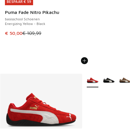
BESPAAR € 59
BESPAAR € 59
Puma Fade Nitro Pikachu
basisschool Schoenen
Energizing Yellow - Black
Dit artikel is in de uitverkoop. Dit artikel is in de aanbied
€ 50,00
€ 109,99
Meer kleuren verkrijgb