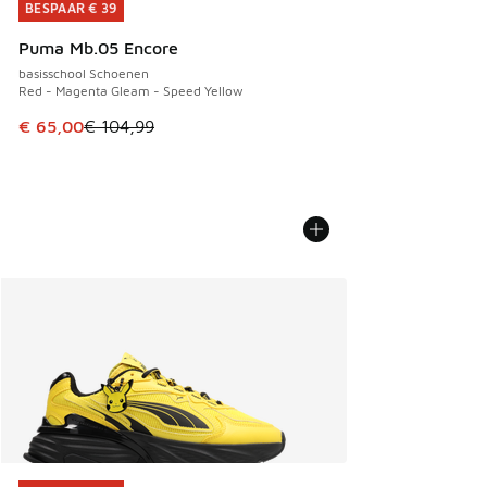
BESPAAR € 39
BESPAAR € 39
Puma Mb.05 Encore
basisschool Schoenen
Red - Magenta Gleam - Speed Yellow
Dit artikel is in de uitverkoop. Dit artikel is in de aanbied
€ 65,00
€ 104,99