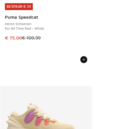
BESPAAR € 34
BESPAAR € 34
Puma Speedcat
Heren Schoenen
For All Time Red - White
Dit artikel is in de uitverkoop. Dit artikel is in de aanbied
€ 75,00
€ 109,99