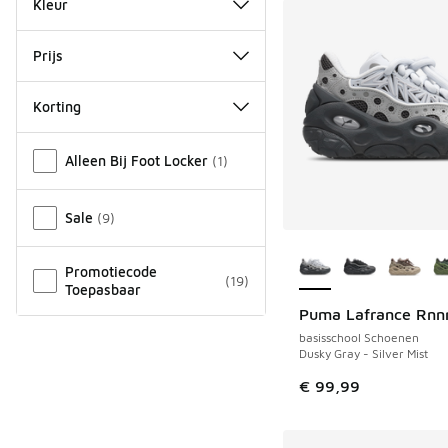
Kleur
Prijs
Korting
Overige
Alleen Bij Foot Locker
(
1
)
Sale
(
9
)
Meer kleuren verkri
Promotiecode
(
19
)
Toepasbaar
Puma Lafrance Rnn
basisschool Schoenen
Dusky Gray - Silver Mist
€ 99,99