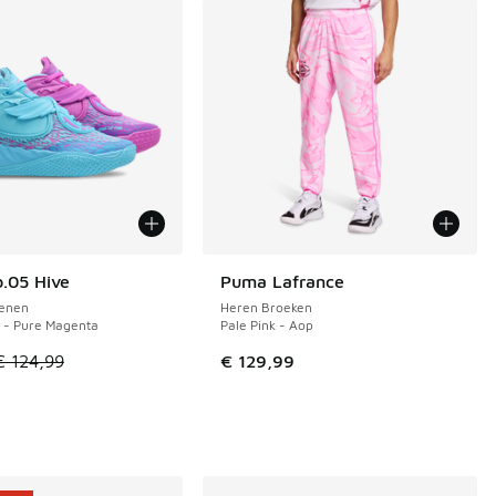
.05 Hive
Puma Lafrance
€ 54
enen
Heren Broeken
 - Pure Magenta
Pale Pink - Aop
el is in de uitverkoop. Dit artikel is in de aanbieding Prijs ve
€ 124,99
€ 129,99