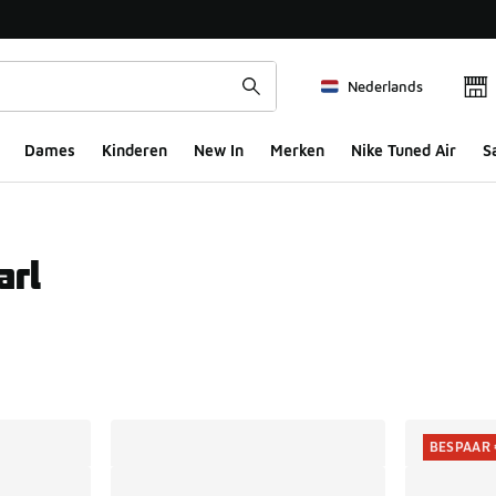
Nederlands
Dames
Kinderen
New In
Merken
Nike Tuned Air
S
arl
ts
BESPAAR 