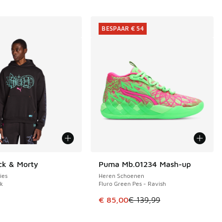
BESPAAR € 54
ck & Morty
Puma Mb.01234 Mash-up
BESPAAR € 54
ies
Heren Schoenen
ck
Fluro Green Pes - Ravish
 119,99 naar € 55,00
Dit artikel is in de uitverkoop. Di
€ 85,00
€ 139,99