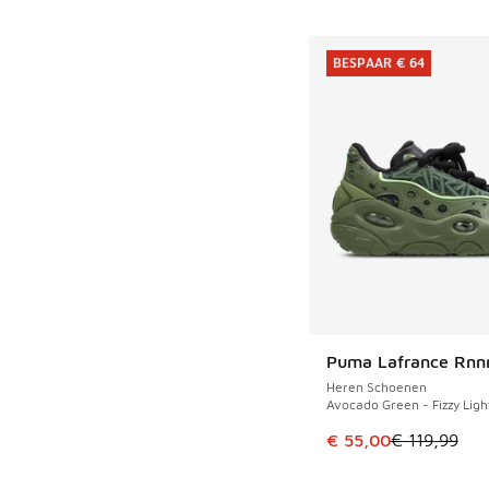
BESPAAR € 64
Puma Lafrance Rnn
BESPAAR € 64
Heren Schoenen
Avocado Green - Fizzy Ligh
Dit artikel is in de 
€ 55,00
€ 119,99