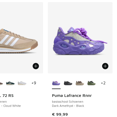
uren verkrijgbaar
Meer kleuren verkrijgbaar
+
9
+
2
L 72 RS
Puma Lafrance Rnnr
enen
basisschool Schoenen
 in de aanbieding Prijs verlaagd van € 119,99 naar € 80,00
 - Cloud White
Dark Amethyst - Black
€ 99,99