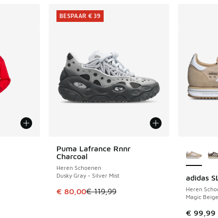
BESPAAR € 39
Meer kle
Puma Lafrance Rnnr
BESPAAR € 39
Charcoal
Heren Schoenen
Dusky Gray - Silver Mist
adidas S
Heren Scho
Dit artikel is in de uitverkoop. Dit artikel is
€ 80,00
€ 119,99
Magic Beige
€ 99,99