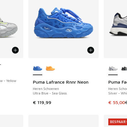
Meer kleuren verkrijgbaar
Meer kle
r
ow - Yellow
Puma Lafrance Rnnr Neon
Puma Fad
BESPAAR 
Heren Schoenen
Heren Scho
Ultra Blue - Sea Glass
Silver - Wh
uitverkoop. Dit artikel is in de aanbieding Prijs verlaagd van €
Dit artik
€ 119,99
€ 55,00
BESPAAR 