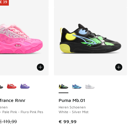
€ 39
uren verkrijgbaar
Meer kleuren verkrijgbaar
france Rnnr
Puma Mb.01
€ 39
enen
Heren Schoenen
- Pale Pink - Fluro Pink Pes
White - Silver Mist
el is in de uitverkoop. Dit artikel is in de aanbieding Prijs ve
€ 119,99
€ 99,99