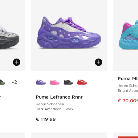
jgbaar
Meer kleuren verkrijgbaar
Puma Mb
BESPAAR 
+
2
Heren Scho
Bright Aqua
r
Puma Lafrance Rnnr
Dit artik
€ 70,00
Heren Schoenen
Dark Amethyst - Black
€ 119,99