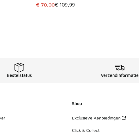
Dit artikel is in de uitverkoop. Dit artikel is
€ 70,00
€ 109,99
Bestelstatus
Verzendinformatie
Shop
ker
Exclusieve Aanbiedingen
Click & Collect