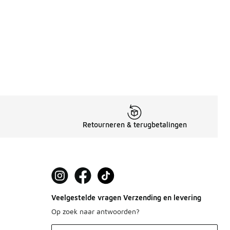
 in de aanbieding Prijs verlaagd van € 109,99 naar € 70,00
Retourneren & terugbetalingen
Veelgestelde vragen Verzending en levering
Op zoek naar antwoorden?