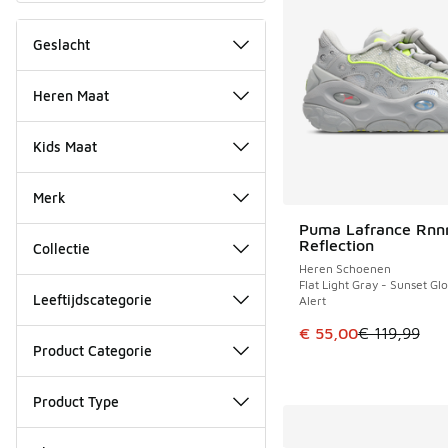
Geslacht
Heren Maat
Kids Maat
Merk
Puma Lafrance Rnn
BESPAAR € 64
Reflection
Collectie
Heren Schoenen
Flat Light Gray - Sunset Gl
Leeftijdscategorie
Alert
Dit artikel is in de 
€ 55,00
€ 119,99
Product Categorie
Product Type