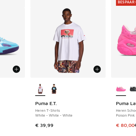
BESPAAR 
jgbaar
Meer kleuren verkrijgbaar
Meer kle
Puma E.T.
Puma La
BESPAAR 
Heren T-Shirts
Heren Scho
White - White - White
Poison Pink 
Dit artik
€ 39,99
€ 80,00