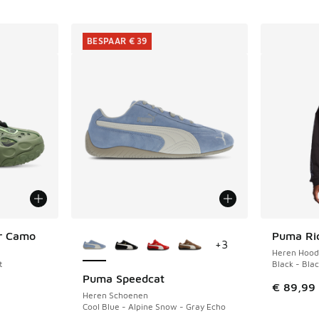
BESPAAR € 39
Meer kleuren verkrijgbaar
r Camo
Puma Ri
+
3
Heren Hood
t
Black - Bla
Puma Speedcat
BESPAAR € 39
uitverkoop. Dit artikel is in de aanbieding Prijs verlaagd van €
€ 89,99
Heren Schoenen
Cool Blue - Alpine Snow - Gray Echo