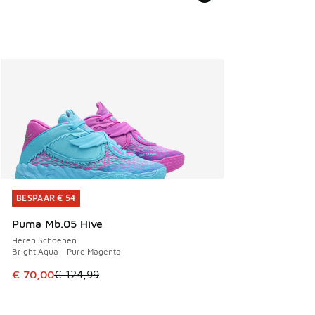
BESPAAR € 54
BESPAAR € 54
Puma Mb.05 Hive
Heren Schoenen
Bright Aqua - Pure Magenta
Dit artikel is in de uitverkoop. Dit artikel is in de aanbied
€ 70,00
€ 124,99