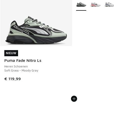
Meer kleuren verkrijgb
NIEUW
NIEUW
Puma Fade Nitro Ls
Heren Schoenen
Soft Grass - Moody Gray
€ 119,99