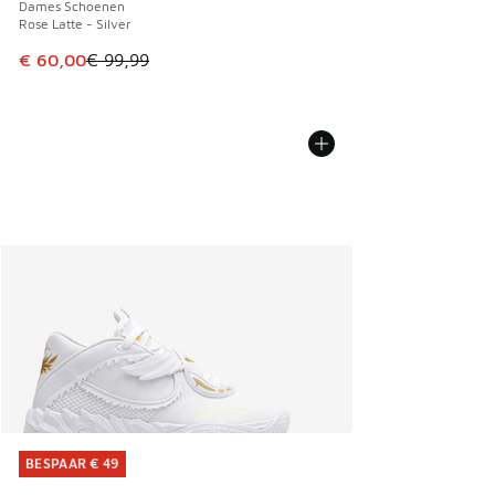
Dames Schoenen
Rose Latte - Silver
Dit artikel is in de uitverkoop. Dit artikel is in de aanbied
€ 60,00
€ 99,99
BESPAAR € 49
BESPAAR € 49