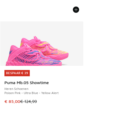
BESPAAR € 39
BESPAAR € 39
Puma Mb.05 Showtime
Heren Schoenen
Poison Pink - Ultra Blue - Yellow Alert
Dit artikel is in de uitverkoop. Dit artikel is in de aanbied
€ 85,00
€ 124,99