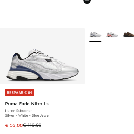
Meer kleuren verkrijgb
BESPAAR € 64
BESPAAR € 64
Puma Fade Nitro Ls
Heren Schoenen
Silver - White - Blue Jewel
Dit artikel is in de uitverkoop. Dit artikel is in de aanbied
€ 55,00
€ 119,99