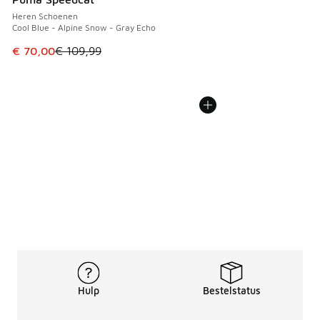
Heren Schoenen
Cool Blue - Alpine Snow - Gray Echo
Dit artikel is in de uitverkoop. Dit artikel is in de aanbied
€ 70,00
€ 109,99
Hulp
Bestelstatus