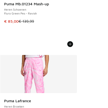
Puma Mb.01234 Mash-up
Heren Schoenen
Fluro Green Pes - Ravish
Dit artikel is in de uitverkoop. Dit artikel is in de aanbied
€ 85,00
€ 139,99
Puma Lafrance
Heren Broeken