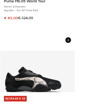
Puma Mb.05 World Tour
Heren Schoenen
Aquatic - For All Time Red
Dit artikel is in de uitverkoop. Dit artikel is in de aanbied
€ 85,00
€ 124,99
BESPAAR € 59
BESPAAR € 59