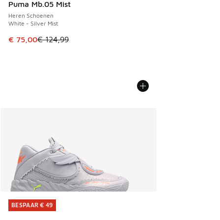
Puma Mb.05 Mist
Heren Schoenen
White - Silver Mist
Dit artikel is in de uitverkoop. Dit artikel is in de aanbied
€ 75,00
€ 124,99
BESPAAR € 49
BESPAAR € 49