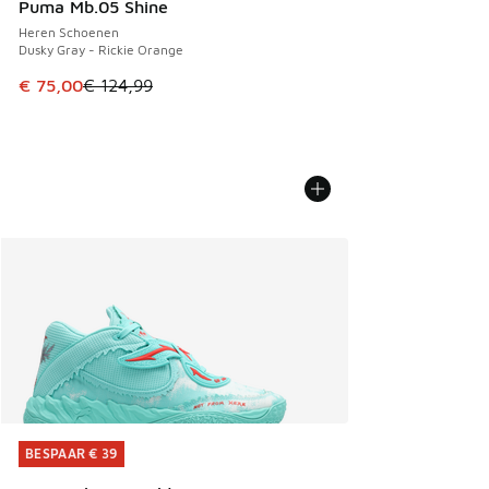
Puma Mb.05 Shine
Heren Schoenen
Dusky Gray - Rickie Orange
Dit artikel is in de uitverkoop. Dit artikel is in de aanbied
€ 75,00
€ 124,99
BESPAAR € 39
BESPAAR € 39