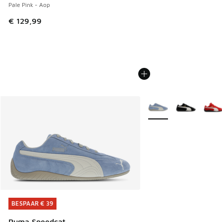
Pale Pink - Aop
€ 129,99
Meer kleuren verkrijgb
BESPAAR € 39
BESPAAR € 39
Puma Speedcat