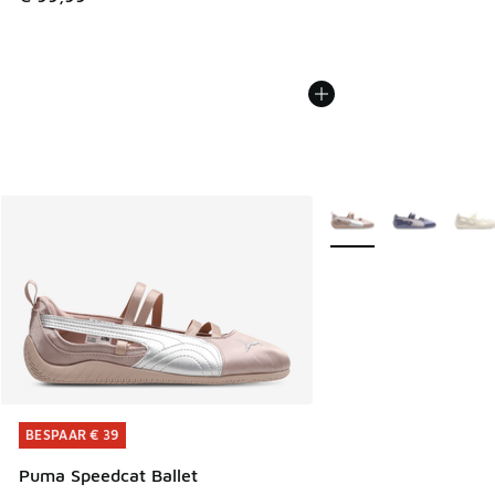
Meer kleuren verkrijgb
BESPAAR € 39
BESPAAR € 39
Puma Speedcat Ballet