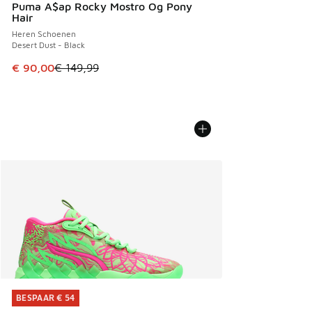
Puma A$ap Rocky Mostro Og Pony
Hair
Heren Schoenen
Desert Dust - Black
Dit artikel is in de uitverkoop. Dit artikel is in de aanbied
€ 90,00
€ 149,99
BESPAAR € 54
BESPAAR € 54