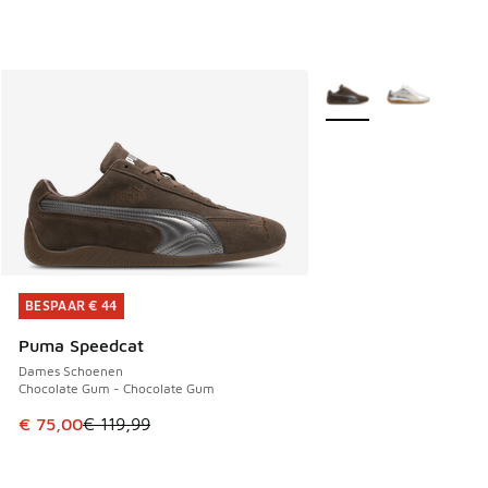
Meer kleuren verkrijgb
BESPAAR € 44
BESPAAR € 44
Puma Speedcat
Dames Schoenen
Chocolate Gum - Chocolate Gum
Dit artikel is in de uitverkoop. Dit artikel is in de aanbied
€ 75,00
€ 119,99