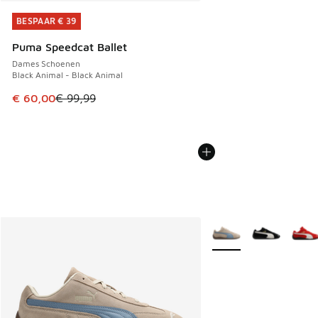
BESPAAR € 39
BESPAAR € 39
Puma Speedcat Ballet
Dames Schoenen
Black Animal - Black Animal
Dit artikel is in de uitverkoop. Dit artikel is in de aanbied
€ 60,00
€ 99,99
Meer kleuren verkrijgb