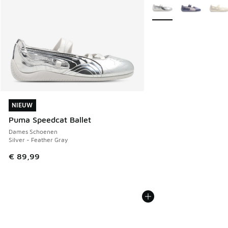
Meer kleuren verkrijgb
NIEUW
NIEUW
Puma Speedcat Ballet
Dames Schoenen
Silver - Feather Gray
€ 89,99