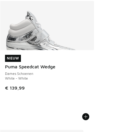
NIEUW
NIEUW
Puma Speedcat Wedge
Dames Schoenen
White - White
€ 139,99