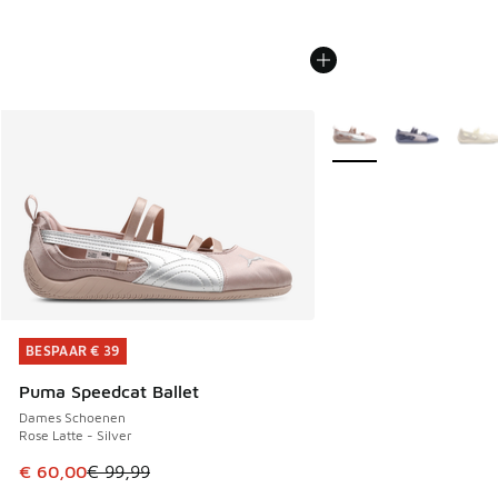
Meer kleuren verkrijgb
BESPAAR € 39
BESPAAR € 39
Puma Speedcat Ballet
Dames Schoenen
Rose Latte - Silver
Dit artikel is in de uitverkoop. Dit artikel is in de aanbied
€ 60,00
€ 99,99