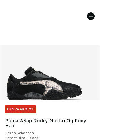
BESPAAR € 59
BESPAAR € 59
Puma A$ap Rocky Mostro Og Pony
Hair
Heren Schoenen
Desert Dust - Black