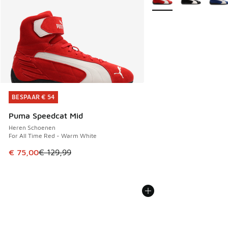
BESPAAR € 54
BESPAAR € 54
Puma Speedcat Mid
Heren Schoenen
For All Time Red - Warm White
Dit artikel is in de uitverkoop. Dit artikel is in de aanbied
€ 75,00
€ 129,99