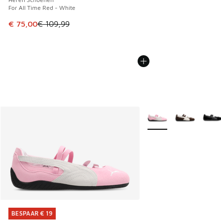
For All Time Red - White
Dit artikel is in de uitverkoop. Dit artikel is in de aanbied
€ 75,00
€ 109,99
Meer kleuren verkrijgb
BESPAAR € 19
BESPAAR € 19