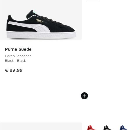
Puma Suede
Heren Schoenen
Black - Black
€ 89,99
Meer kleuren verkrijgb