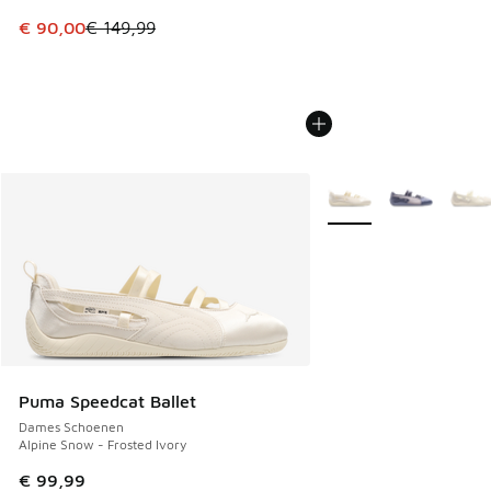
Dit artikel is in de uitverkoop. Dit artikel is in de aanbied
€ 90,00
€ 149,99
Meer kleuren verkrijgb
Puma Speedcat Ballet
Dames Schoenen
Alpine Snow - Frosted Ivory
€ 99,99