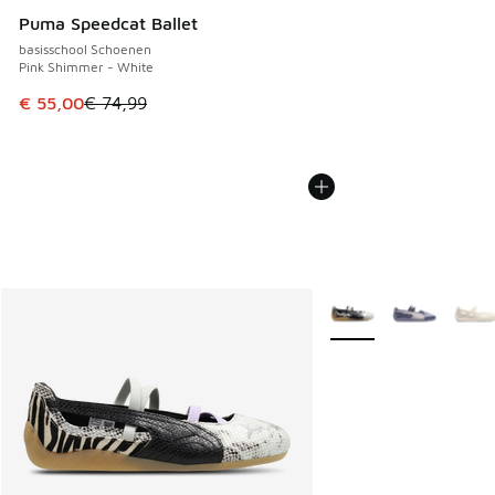
Puma Speedcat Ballet
basisschool Schoenen
Pink Shimmer - White
Dit artikel is in de uitverkoop. Dit artikel is in de aanbied
€ 55,00
€ 74,99
Meer kleuren verkrijgb