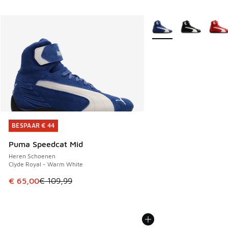
Meer kleuren verkrijgb
BESPAAR € 44
BESPAAR € 44
Puma Speedcat Mid
Heren Schoenen
Clyde Royal - Warm White
Dit artikel is in de uitverkoop. Dit artikel is in de aanbied
€ 65,00
€ 109,99