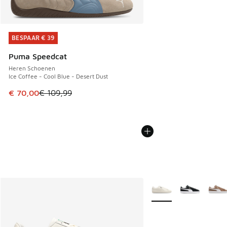
BESPAAR € 39
BESPAAR € 39
Puma Speedcat
Heren Schoenen
Ice Coffee - Cool Blue - Desert Dust
Dit artikel is in de uitverkoop. Dit artikel is in de aanbied
€ 70,00
€ 109,99
Meer kleuren verkrijgb