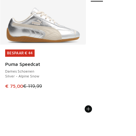
BESPAAR € 44
BESPAAR € 44
Puma Speedcat
Dames Schoenen
Silver - Alpine Snow
Dit artikel is in de uitverkoop. Dit artikel is in de aanbied
€ 75,00
€ 119,99