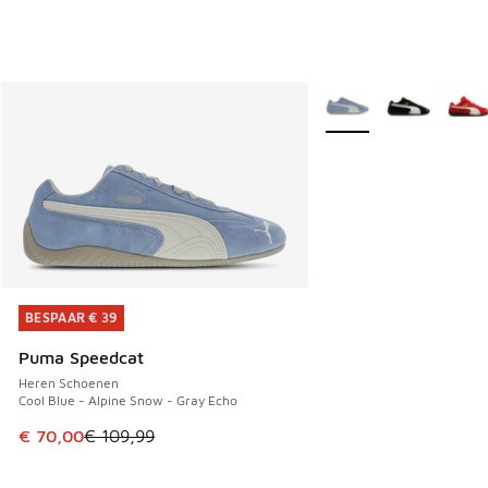
Meer kleuren verkrijgb
BESPAAR € 39
BESPAAR € 39
Puma Speedcat
Heren Schoenen
Cool Blue - Alpine Snow - Gray Echo
Dit artikel is in de uitverkoop. Dit artikel is in de aanbied
€ 70,00
€ 109,99