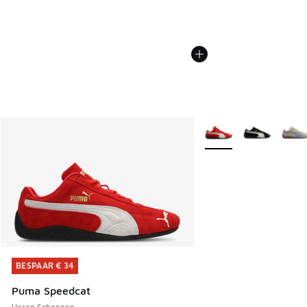
Meer kleuren verkrijgb
BESPAAR € 34
BESPAAR € 34
Puma Speedcat
Heren Schoenen