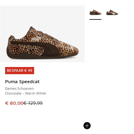
Meer kleuren verkrijgb
BESPAAR € 49
BESPAAR € 49
Puma Speedcat
Dames Schoenen
Chocolate - Warm White
Dit artikel is in de uitverkoop. Dit artikel is in de aanbied
€ 80,00
€ 129,99