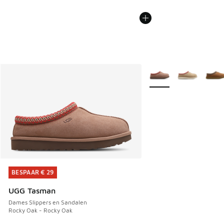
Meer kleuren verkrijgb
BESPAAR € 29
BESPAAR € 29
UGG Tasman
Dames Slippers en Sandalen
Rocky Oak - Rocky Oak