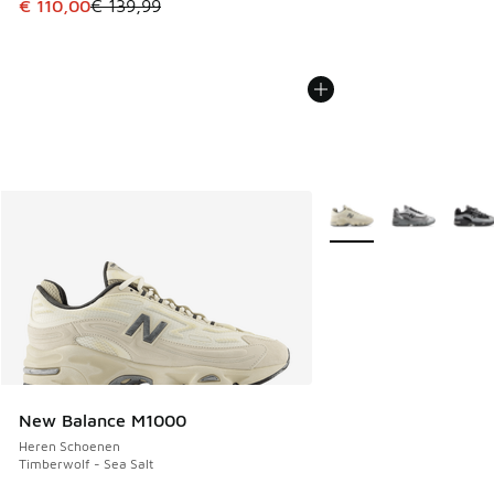
Dit artikel is in de uitverkoop. Dit artikel is in de aanbied
€ 110,00
€ 139,99
Meer kleuren verkrijgb
New Balance M1000
Heren Schoenen
Timberwolf - Sea Salt