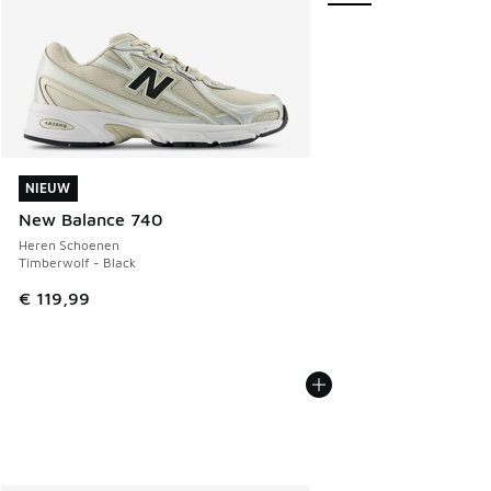
NIEUW
NIEUW
New Balance 740
Heren Schoenen
Timberwolf - Black
€ 119,99