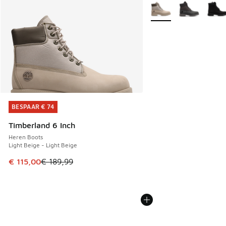
Meer kleuren verkrijgb
BESPAAR € 74
BESPAAR € 74
Timberland 6 Inch
Heren Boots
Light Beige - Light Beige
Dit artikel is in de uitverkoop. Dit artikel is in de aanbied
€ 115,00
€ 189,99