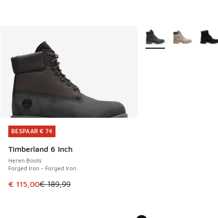
Meer kleuren verkrijgb
BESPAAR € 74
BESPAAR € 74
Timberland 6 Inch
Heren Boots
Forged Iron - Forged Iron
Dit artikel is in de uitverkoop. Dit artikel is in de aanbied
€ 115,00
€ 189,99