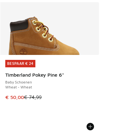
BESPAAR € 24
BESPAAR € 24
Timberland Pokey Pine 6"
Baby Schoenen
Wheat - Wheat
Dit artikel is in de uitverkoop. Dit artikel is in de aanbied
€ 50,00
€ 74,99