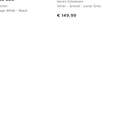
Heren Schoenen
enen
Silver - Gravel - Lunar Grey
tage White - Black
 in de aanbieding Prijs verlaagd van € 69,99 naar € 55,00
€ 149,99