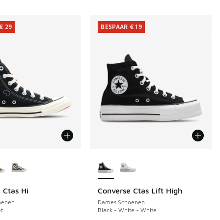
€ 29
BESPAAR € 19
uren verkrijgbaar
Meer kleuren verkrijgbaar
 Ctas Hi
Converse Ctas Lift High
€ 29
BESPAAR € 19
oenen
Dames Schoenen
et
Black - White - White