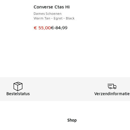
Converse Ctas Hi
BESPAAR € 29
uitverkoop. Dit artikel is in de aanbieding Prijs verlaagd van €
Dames Schoenen
Warm Tan - Egret - Black
Dit artikel is in de uitverkoop. Dit artikel is
€ 55,00
€ 84,99
Bestelstatus
Verzendinformatie
Shop