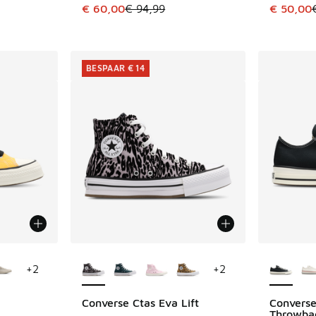
Dit artikel is in de uitverkoop. Dit artikel is
Dit artik
€ 60,00
€ 94,99
€ 50,00
uitverkoop. Dit artikel is in de aanbieding Prijs verlaagd van €
BESPAAR € 14
jgbaar
Meer kleuren verkrijgbaar
Meer kle
+
2
+
2
Converse Ctas Eva Lift
Converse
BESPAAR € 14
Throwba