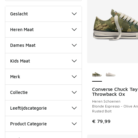
Geslacht
Heren Maat
Dames Maat
Kids Maat
Meer kleuren verkri
Merk
Converse Chuck Tay
NIEUW
Collectie
Throwback Ox
Heren Schoenen
Blonde Espresso - Olive An
Leeftijdscategorie
Rusted Bolt
€ 79,99
Product Categorie