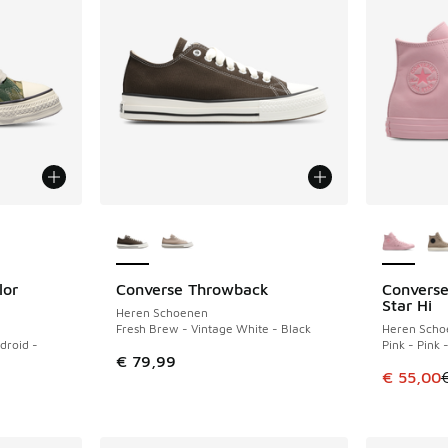
jgbaar
Meer kleuren verkrijgbaar
Meer kle
lor
Converse Throwback
Converse
NIEUW
BESPAAR 
Star Hi
Heren Schoenen
Fresh Brew - Vintage White - Black
Heren Scho
droid -
Pink - Pink 
€ 79,99
Dit artik
€ 55,00