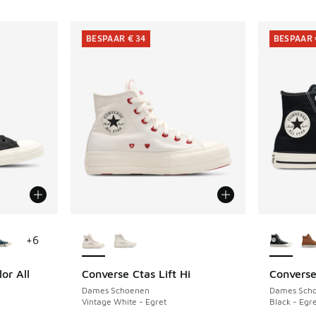
BESPAAR € 34
BESPAAR 
jgbaar
Meer kleuren verkrijgbaar
Meer kle
+
6
or All
Converse Ctas Lift Hi
Converse
BESPAAR € 34
BESPAAR 
Dames Schoenen
Dames Sch
Vintage White - Egret
Black - Egr