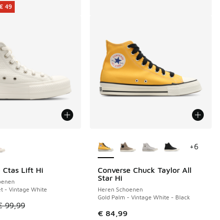
€ 49
uren verkrijgbaar
Meer kleuren verkrijgbaar
+
6
Ctas Lift Hi
Converse Chuck Taylor All
€ 49
Star Hi
oenen
et - Vintage White
Heren Schoenen
Gold Palm - Vintage White - Black
el is in de uitverkoop. Dit artikel is in de aanbieding Prijs ve
€ 99,99
 79,99 naar € 55,00
 in de aanbieding Prijs verlaagd van € 79,99 naar € 50,00
€ 84,99