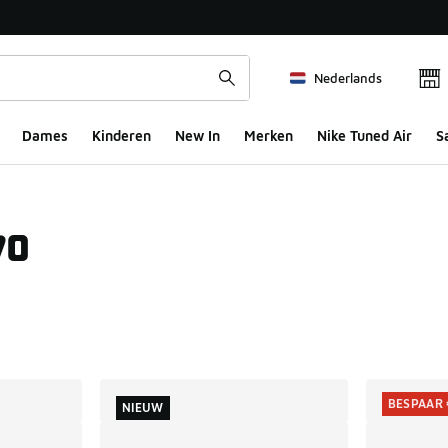
Nederlands
Dames
Kinderen
New In
Merken
Nike Tuned Air
S
70
ts
BESPAAR 
NIEUW