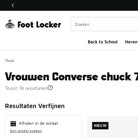
Deze link wordt geopend in een nieuw venster
Back to School
Heren
Thuis
Vrouwen Converse chuck 
Toont 18 resultaten
Search Resul
Resultaten Verfijnen
Afhalen in de winkel
NIEUW
Een winkel zoeken