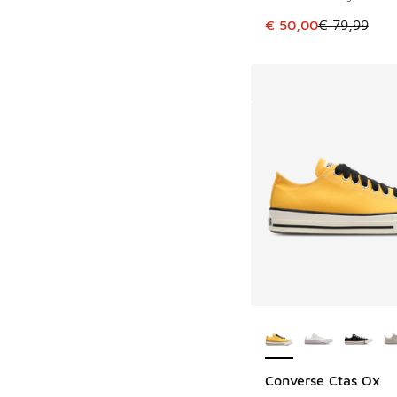
Dit artikel is in de 
€ 50,00
€ 79,99
Meer kleuren verkri
Converse Ctas Ox