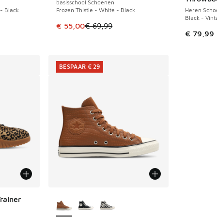
basisschool Schoenen
- Black
Frozen Thistle - White - Black
Heren Scho
Black - Vin
Dit artikel is in de uitverkoop. Dit artikel is
€ 55,00
€ 69,99
€ 79,99
BESPAAR € 29
Meer kleuren verkrijgbaar
rainer