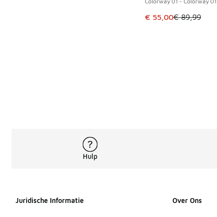
Colorway 01 - Colorway 01
Dit artikel is in de 
€ 55,00
€ 89,99
Hulp
Juridische Informatie
Over Ons