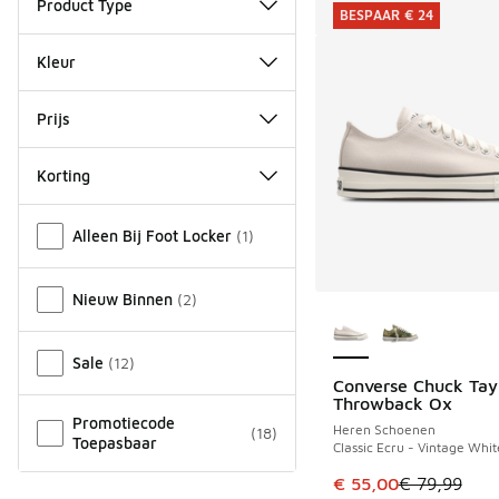
Product Type
BESPAAR € 24
Kleur
Prijs
Korting
Overige
Alleen Bij Foot Locker
(
1
)
Nieuw Binnen
(
2
)
Meer kleuren verkri
Sale
(
12
)
Converse Chuck Tay
BESPAAR € 24
Throwback Ox
Promotiecode
Heren Schoenen
(
18
)
Toepasbaar
Classic Ecru - Vintage Whit
Dit artikel is in de 
€ 55,00
€ 79,99