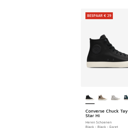
BESPAAR € 29
Meer kleuren verkri
Converse Chuck Tayl
BESPAAR € 29
Star Hi
Heren Schoenen
Black - Black - Egret