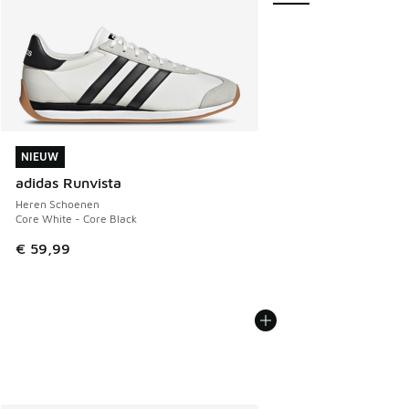
NIEUW
NIEUW
adidas Runvista
Heren Schoenen
Core White - Core Black
€ 59,99