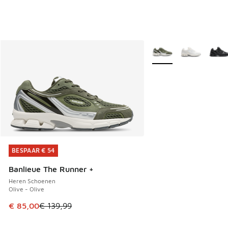
Meer kleuren verkrijgb
BESPAAR € 54
BESPAAR € 54
Banlieue The Runner +
Heren Schoenen
Olive - Olive
Dit artikel is in de uitverkoop. Dit artikel is in de aanbied
€ 85,00
€ 139,99