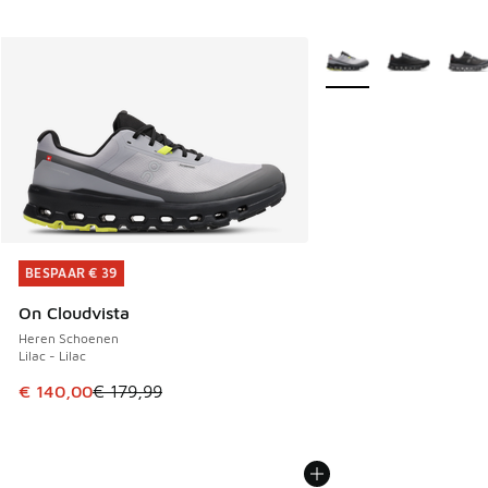
Meer kleuren verkrijgb
BESPAAR € 39
BESPAAR € 39
On Cloudvista
Heren Schoenen
Lilac - Lilac
Dit artikel is in de uitverkoop. Dit artikel is in de aanbied
€ 140,00
€ 179,99