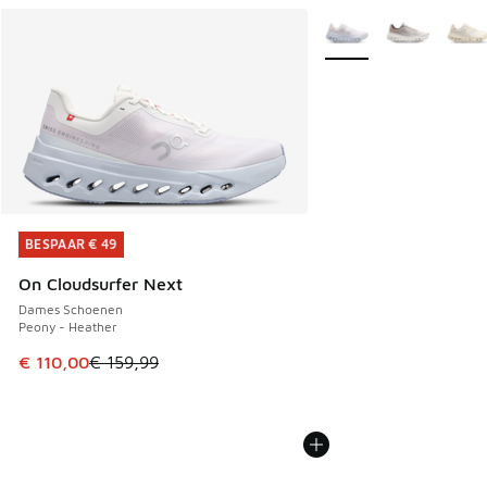
Meer kleuren verkrijgb
BESPAAR € 49
BESPAAR € 49
On Cloudsurfer Next
Dames Schoenen
Peony - Heather
Dit artikel is in de uitverkoop. Dit artikel is in de aanbied
€ 110,00
€ 159,99