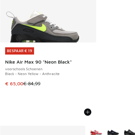
BESPAAR € 19
BESPAAR € 19
Nike Air Max 90 "Neon Black"
voorschools Schoenen
Black - Neon Yellow - Anthracite
Dit artikel is in de uitverkoop. Dit artikel is in de aanbied
€ 65,00
€ 84,99
Meer kleuren verkrijgb