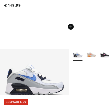
€ 149,99
Meer kleuren verkrijgb
BESPAAR € 29
BESPAAR € 29