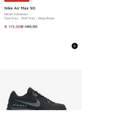
Nike Air Max 90
Heren Schoenen
Cool Grey - Wolf Grey - Deep Royal
Dit artikel is in de uitverkoop. Dit artikel is in de aanbied
€ 115,00
€ 149,99