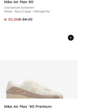
Nike Air Max 90
voorschools Schoenen
White - Blue Crystal - Midnight Na
Dit artikel is in de uitverkoop. Dit artikel is in de aanbied
€ 55,00
€ 84,99
Nike Air Max '90 Premium