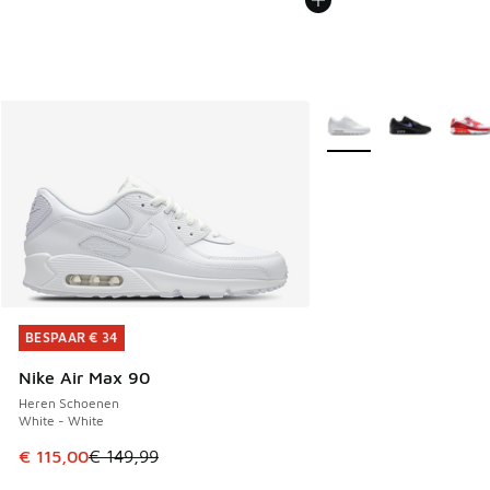
Meer kleuren verkrijgb
BESPAAR € 34
BESPAAR € 34
Nike Air Max 90
Heren Schoenen
White - White
Dit artikel is in de uitverkoop. Dit artikel is in de aanbied
€ 115,00
€ 149,99