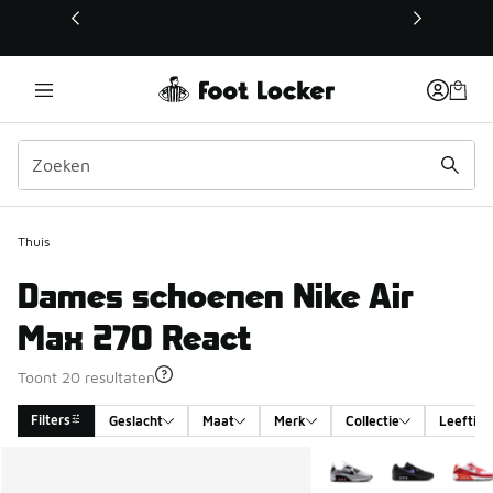
Deze link wordt geopend in een nieuw venster
Thuis
Dames schoenen Nike Air
Max 270 React
Toont 20 resultaten
Filters
Geslacht
Maat
Merk
Collectie
Leeftijd
Search Results
Meer kleuren verkrijgb