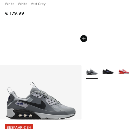
White - White - Vast Grey
€ 179,99
Meer kleuren verkrijgb
BESPAAR € 34
BESPAAR € 34