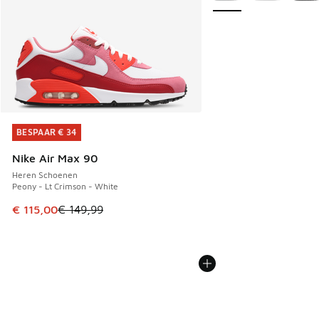
BESPAAR € 34
BESPAAR € 34
Nike Air Max 90
Heren Schoenen
Peony - Lt Crimson - White
Dit artikel is in de uitverkoop. Dit artikel is in de aanbied
€ 115,00
€ 149,99