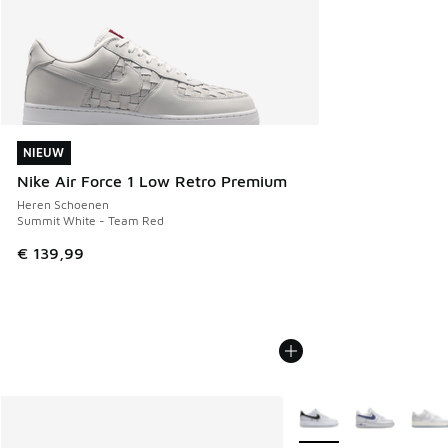
NIEUW
NIEUW
Nike Air Force 1 Low Retro Premium
Heren Schoenen
Summit White - Team Red
€ 139,99
Meer kleuren verkrijgb