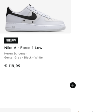
NIEUW
NIEUW
Nike Air Force 1 Low
Heren Schoenen
Geyser Grey - Black - White
€ 119,99
Meer kleuren verkrijgb