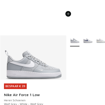
Meer kleuren verkrijgb
BESPAAR € 39
BESPAAR € 39
Nike Air Force 1 Low
Heren Schoenen
Wolf Grey - White - Wolf Grey