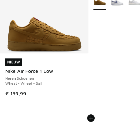
NIEUW
NIEUW
Nike Air Force 1 Low
Heren Schoenen
Wheat - Wheat - Sail
€ 139,99