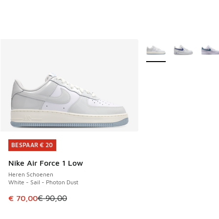
Meer kleuren verkrijgb
BESPAAR € 20
BESPAAR € 20
Nike Air Force 1 Low
Heren Schoenen
White - Sail - Photon Dust
Dit artikel is in de uitverkoop. Dit artikel is in de aanbied
€ 70,00
€ 90,00