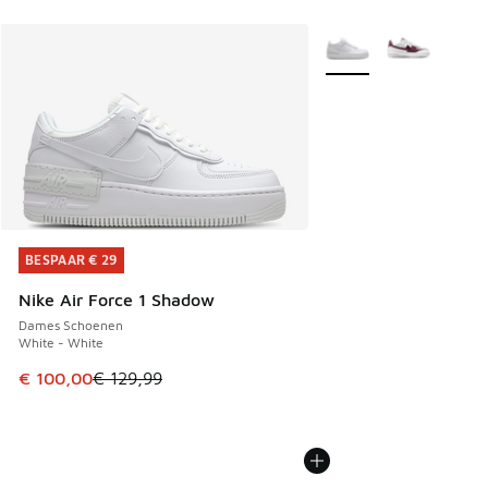
Meer kleuren verkrijgb
BESPAAR € 29
BESPAAR € 29
Nike Air Force 1 Shadow
Dames Schoenen
White - White
Dit artikel is in de uitverkoop. Dit artikel is in de aanbied
€ 100,00
€ 129,99