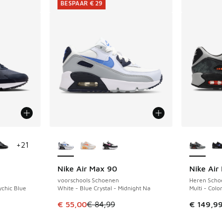
BESPAAR € 29
jgbaar
Meer kleuren verkrijgbaar
Meer kle
+
21
Nike Air Max 90
Nike Air
BESPAAR € 29
voorschools Schoenen
Heren Scho
ychic Blue
White - Blue Crystal - Midnight Na
Multi - Colo
Dit artikel is in de uitverkoop. Dit artikel is
€ 55,00
€ 84,99
€ 149,9