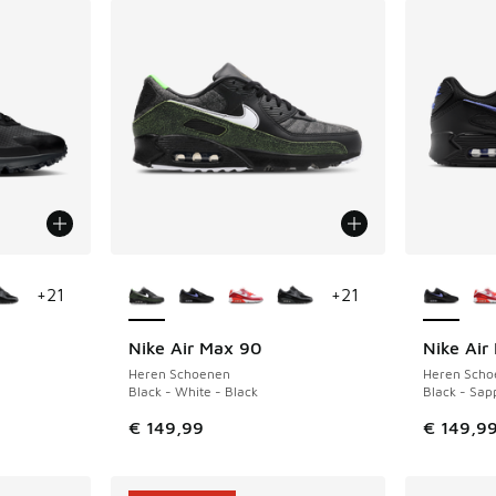
jgbaar
Meer kleuren verkrijgbaar
Meer kle
+
21
+
21
Nike Air Max 90
Nike Air
Heren Schoenen
Heren Scho
Black - White - Black
Black - Sap
€ 149,99
€ 149,9