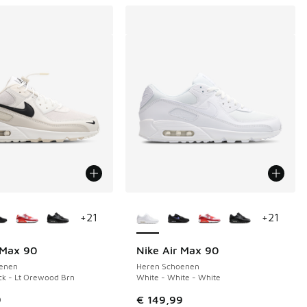
uren verkrijgbaar
Meer kleuren verkrijgbaar
+
21
+
21
 Max 90
Nike Air Max 90
enen
Heren Schoenen
ck - Lt Orewood Brn
White - White - White
 149,99 naar € 115,00
9
€ 149,99