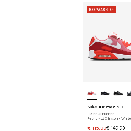
BESPAAR € 34
Meer kleuren verkri
Nike Air Max 90
BESPAAR € 34
Heren Schoenen
Peony - Lt Crimson - White
Dit artikel is in de 
€ 115,00
€ 149,99