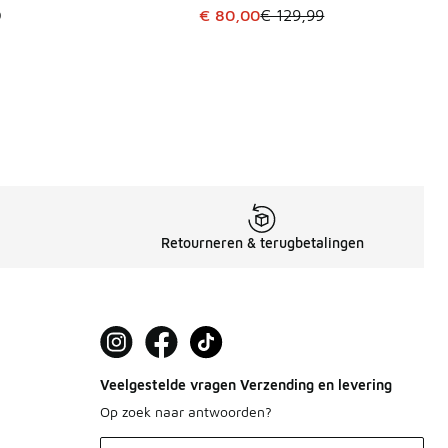
Dit artikel is in de uitverkoop. Di
9
€ 80,00
€ 129,99
Retourneren & terugbetalingen
Veelgestelde vragen Verzending en levering
Op zoek naar antwoorden?