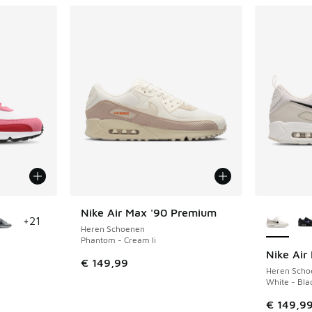
jgbaar
Meer kle
Nike Air Max '90 Premium
+
21
Heren Schoenen
Phantom - Cream Ii
Nike Air
€ 149,99
Heren Scho
White - Bla
uitverkoop. Dit artikel is in de aanbieding Prijs verlaagd van €
€ 149,9