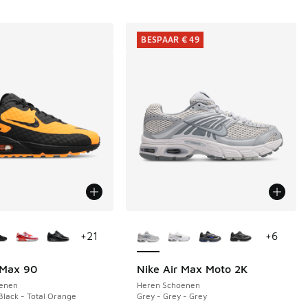
BESPAAR € 49
uren verkrijgbaar
Meer kleuren verkrijgbaar
+
21
+
6
 Max 90
Nike Air Max Moto 2K
BESPAAR € 49
enen
Heren Schoenen
 Black - Total Orange
Grey - Grey - Grey