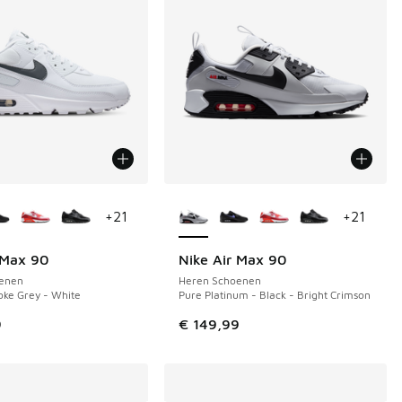
uren verkrijgbaar
Meer kleuren verkrijgbaar
+
21
+
21
 Max 90
Nike Air Max 90
enen
Heren Schoenen
ke Grey - White
Pure Platinum - Black - Bright Crimson
 in de aanbieding Prijs verlaagd van € 149,99 naar € 115,00
9
€ 149,99