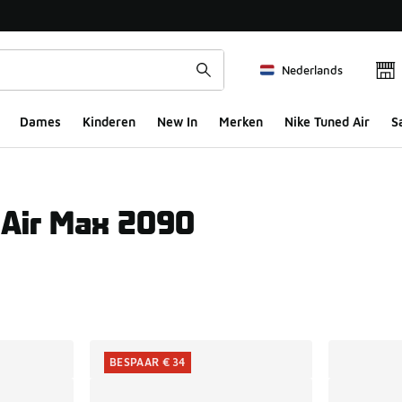
Nederlands
Dames
Kinderen
New In
Merken
Nike Tuned Air
S
 Air Max 2090
ts
BESPAAR € 34