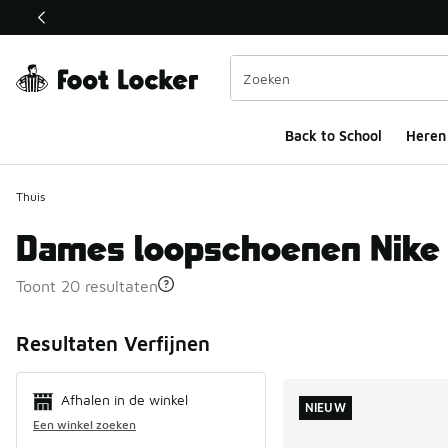
Deze link wordt geopend in een nieuw venster
Back to School
Heren
Thuis
Dames loopschoenen Nike
Toont 20 resultaten
Search Resul
Resultaten Verfijnen
Afhalen in de winkel
NIEUW
Een winkel zoeken