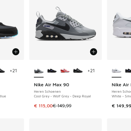
jgbaar
Meer kleuren verkrijgbaar
Meer kle
+
21
+
21
Nike Air Max 90
Nike Air
BESPAAR € 34
Heren Schoenen
Heren Scho
Blue
Cool Grey - Wolf Grey - Deep Royal
White - Smo
Dit artikel is in de uitverkoop. Dit artikel is
€ 115,00
€ 149,99
€ 149,9