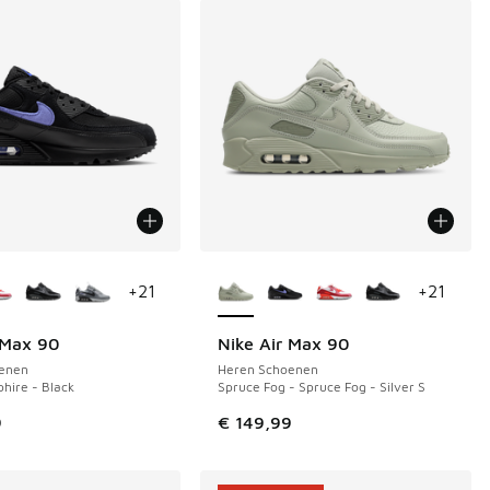
uren verkrijgbaar
Meer kleuren verkrijgbaar
+
21
+
21
 Max 90
Nike Air Max 90
enen
Heren Schoenen
phire - Black
Spruce Fog - Spruce Fog - Silver S
9
€ 149,99