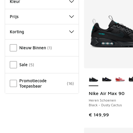
Kleur
Prijs
Korting
Overige
Nieuw Binnen
(
1
)
Sale
(
5
)
Meer kleuren verkri
Promotiecode
(
16
)
Toepasbaar
Nike Air Max 90
Heren Schoenen
Black - Dusty Cactus
€ 149,99