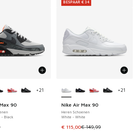
BESPAAR € 34
uren verkrijgbaar
Meer kleuren verkrijgbaar
+
21
+
21
 Max 90
Nike Air Max 90
BESPAAR € 34
enen
Heren Schoenen
r - Black
White - White
 in de aanbieding Prijs verlaagd van € 84,99 naar € 55,00
Dit artikel is in de uitverkoop. Di
9
€ 115,00
€ 149,99