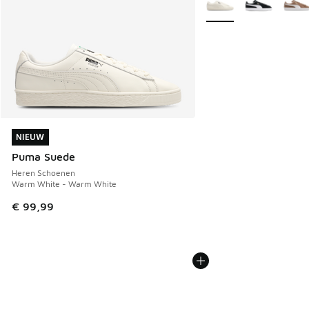
NIEUW
NIEUW
Puma Suede
Heren Schoenen
Warm White - Warm White
€ 99,99