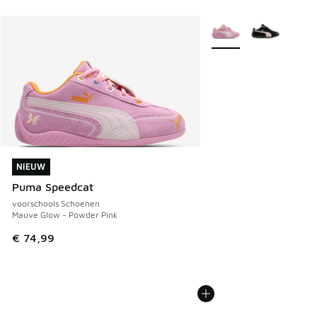
Meer kleuren verkrijgb
NIEUW
NIEUW
Puma Speedcat
voorschools Schoenen
Mauve Glow - Powder Pink
€ 74,99