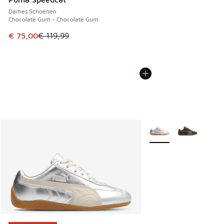
Dames Schoenen
Chocolate Gum - Chocolate Gum
Dit artikel is in de uitverkoop. Dit artikel is in de aanbied
€ 75,00
€ 119,99
Meer kleuren verkrijgb