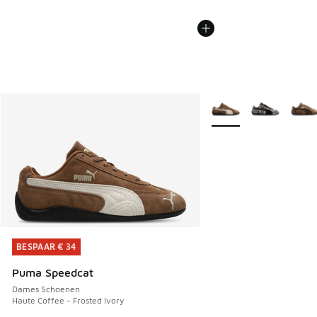
Meer kleuren verkrijgb
BESPAAR € 34
BESPAAR € 34
Puma Speedcat
Dames Schoenen
Haute Coffee - Frosted Ivory