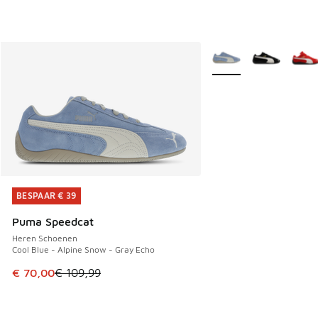
Meer kleuren verkrijgb
BESPAAR € 39
BESPAAR € 39
Puma Speedcat
Heren Schoenen
Cool Blue - Alpine Snow - Gray Echo
Dit artikel is in de uitverkoop. Dit artikel is in de aanbied
€ 70,00
€ 109,99