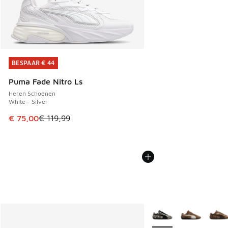
BESPAAR € 44
BESPAAR € 44
Puma Fade Nitro Ls
Heren Schoenen
White - Silver
Dit artikel is in de uitverkoop. Dit artikel is in de aanbied
€ 75,00
€ 119,99
Meer kleuren verkrijgb