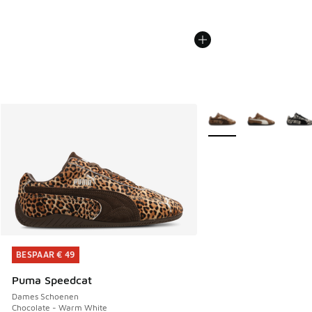
Meer kleuren verkrijgb
BESPAAR € 49
BESPAAR € 49
Puma Speedcat
Dames Schoenen
Chocolate - Warm White