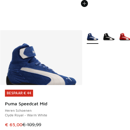
Meer kleuren verkrijgb
BESPAAR € 44
BESPAAR € 44
Puma Speedcat Mid
Heren Schoenen
Clyde Royal - Warm White
Dit artikel is in de uitverkoop. Dit artikel is in de aanbied
€ 65,00
€ 109,99