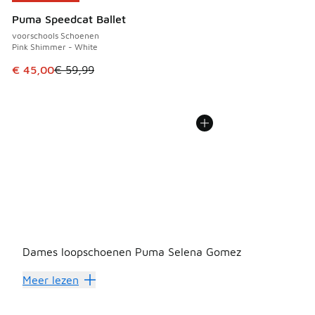
Puma Speedcat Ballet
voorschools Schoenen
Pink Shimmer - White
Dit artikel is in de uitverkoop. Dit artikel is in de aanbied
€ 45,00
€ 59,99
Dames loopschoenen Puma Selena Gomez
Ontdek Foot Locker’s 
Meer lezen
Ben je op zoek naar een paar goede
hardloopschoenen