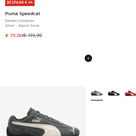
BESPAAR € 44
BESPAAR € 44
Puma Speedcat
Dames Schoenen
Silver - Alpine Snow
Dit artikel is in de uitverkoop. Dit artikel is in de aanbied
€ 75,00
€ 119,99
Meer kleuren verkrijgb