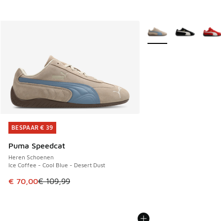
Meer kleuren verkrijgb
BESPAAR € 39
BESPAAR € 39
Puma Speedcat
Heren Schoenen
Ice Coffee - Cool Blue - Desert Dust
Dit artikel is in de uitverkoop. Dit artikel is in de aanbied
€ 70,00
€ 109,99