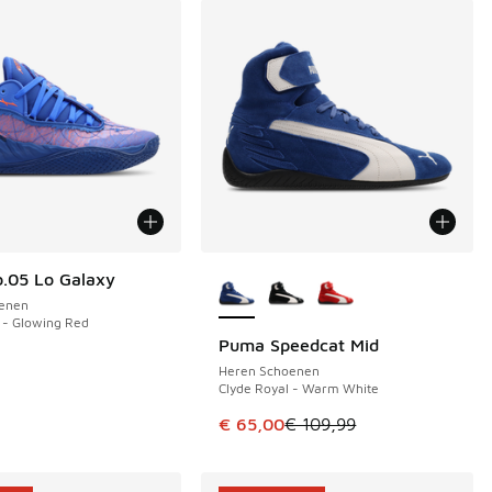
Meer kleuren verkrijgbaar
.05 Lo Galaxy
enen
 - Glowing Red
Puma Speedcat Mid
BESPAAR € 44
 in de aanbieding Prijs verlaagd van € 104,99 naar € 60,00
Heren Schoenen
Clyde Royal - Warm White
Dit artikel is in de uitverkoop. Di
€ 65,00
€ 109,99