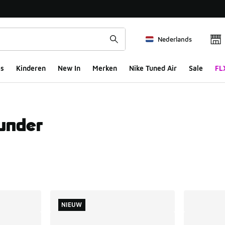
Nederlands
s
Kinderen
New In
Merken
Nike Tuned Air
Sale
FL
under
ts
NIEUW