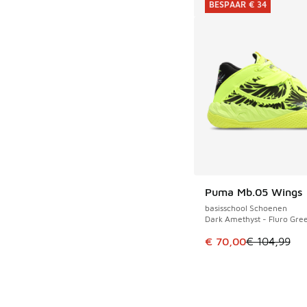
BESPAAR € 34
Puma Mb.05 Wings
BESPAAR € 34
basisschool Schoenen
Dark Amethyst - Fluro Gre
Dit artikel is in de 
€ 70,00
€ 104,99