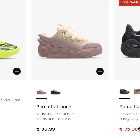
BESPAAR 
Meer kleuren verkrijgbaar
Meer kle
en Pes - Red
Puma Lafrance
Puma La
BESPAAR 
uitverkoop. Dit artikel is in de aanbieding Prijs verlaagd van 
basisschool Schoenen
basisschool
Sandstone - Canvas
Dusky Gray 
Dit artik
€ 99,99
€ 75,00