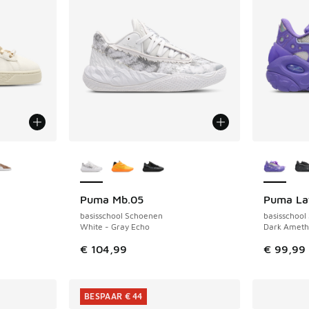
jgbaar
Meer kleuren verkrijgbaar
Meer kle
Puma Mb.05
Puma La
NIEUW
basisschool Schoenen
basisschool
White - Gray Echo
Dark Amethy
€ 104,99
€ 99,99
BESPAAR € 44