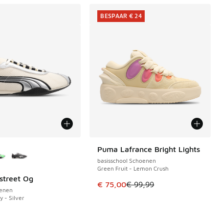
BESPAAR € 24
uren verkrijgbaar
Puma Lafrance Bright Lights
BESPAAR € 24
basisschool Schoenen
Green Fruit - Lemon Crush
street Og
€ 104,99 naar € 80,00
 in de aanbieding Prijs verlaagd van € 124,99 naar € 85,00
Dit artikel is in de uitverkoop. Di
€ 75,00
€ 99,99
enen
y - Silver