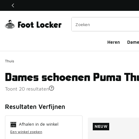
Deze link wordt geopend in een nieuw venster
Heren
Dame
Thuis
Dames schoenen Puma Th
Toont 20 resultaten
Search Resul
Resultaten Verfijnen
Afhalen in de winkel
NIEUW
Een winkel zoeken