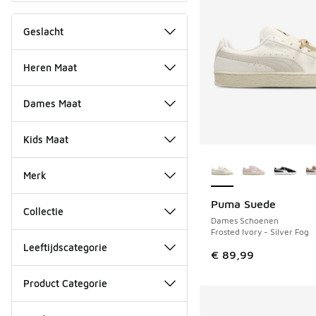
Geslacht
Heren Maat
Dames Maat
Kids Maat
Meer kleuren verkri
Merk
Puma Suede
NIEUW
Collectie
Dames Schoenen
Frosted Ivory - Silver Fog
Leeftijdscategorie
€ 89,99
Product Categorie