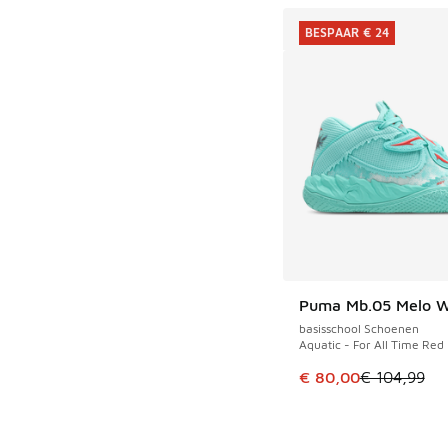
BESPAAR € 24
Puma Mb.05 Melo W
BESPAAR € 24
basisschool Schoenen
Aquatic - For All Time Red
Dit artikel is in de 
€ 80,00
€ 104,99