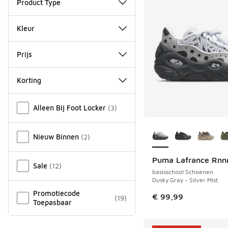
Product Type
Kleur
Prijs
Korting
Overige
Alleen Bij Foot Locker
(
3
)
Meer kleuren verkri
Nieuw Binnen
(
2
)
Puma Lafrance Rnn
Sale
(
12
)
basisschool Schoenen
Dusky Gray - Silver Mist
Promotiecode
€ 99,99
(
19
)
Toepasbaar