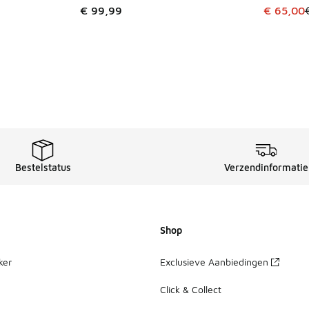
uitverkoop. Dit artikel is in de aanbieding Prijs verlaagd van €
Dit artik
€ 99,99
€ 65,00
Bestelstatus
Verzendinformatie
Shop
ker
Exclusieve Aanbiedingen
Click & Collect