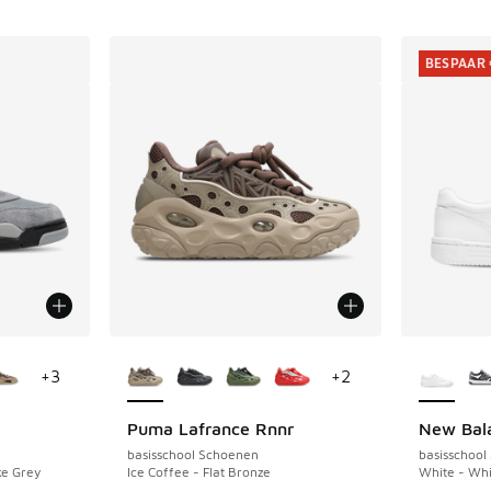
BESPAAR 
jgbaar
Meer kleuren verkrijgbaar
Meer kle
+
3
+
2
Puma Lafrance Rnnr
New Bal
BESPAAR 
basisschool Schoenen
basisschool
ke Grey
Ice Coffee - Flat Bronze
White - Whi