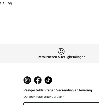
 149,99 naar € 90,00
el is in de uitverkoop. Dit artikel is in de aanbieding Prijs ve
€ 84,99
Retourneren & terugbetalingen
Veelgestelde vragen Verzending en levering
Op zoek naar antwoorden?