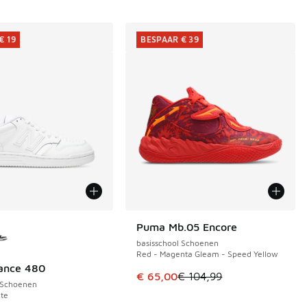
€ 19
BESPAAR € 39
uren verkrijgbaar
Puma Mb.05 Encore
BESPAAR € 39
basisschool Schoenen
Red - Magenta Gleam - Speed Yellow
ance 480
€ 19
Dit artikel is in de uitverkoop. Di
€ 65,00
€ 104,99
 Schoenen
te