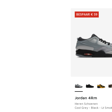
BESPAAR € 59
Meer kleuren verkri
Jordan 4Rm
BESPAAR € 59
Heren Schoenen
Cool Grey - Black - Lt Smo