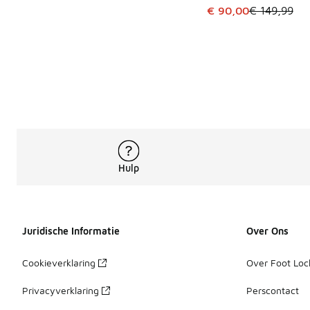
Dit artikel is in de 
€ 90,00
€ 149,99
Hulp
Juridische Informatie
Over Ons
Cookieverklaring
Over Foot Loc
Privacyverklaring
Perscontact