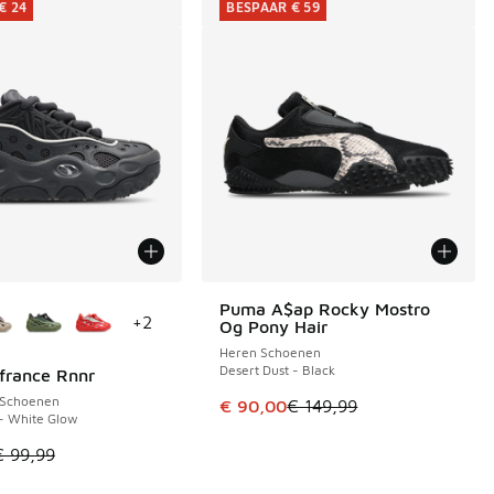
€ 24
BESPAAR € 59
uren verkrijgbaar
Puma A$ap Rocky Mostro
BESPAAR € 59
+
2
Og Pony Hair
Heren Schoenen
Desert Dust - Black
france Rnnr
€ 24
€ 104,99 naar € 70,00
 Schoenen
Dit artikel is in de uitverkoop. Di
€ 90,00
€ 149,99
- White Glow
el is in de uitverkoop. Dit artikel is in de aanbieding Prijs ve
€ 99,99