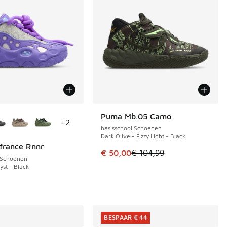
uren verkrijgbaar
Puma Mb.05 Camo
BESPAAR € 54
+
2
basisschool Schoenen
Dark Olive - Fizzy Light - Black
france Rnnr
Dit artikel is in de uitverkoop. Di
€ 50,00
€ 104,99
 Schoenen
st - Black
BESPAAR € 44