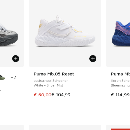
jgbaar
Puma Mb.05 Reset
Puma Mb
BESPAAR € 44
+
2
basisschool Schoenen
Heren Scho
White - Silver Mist
Bluemazing
r
Dit artikel is in de uitverkoop. Dit artikel is
€ 60,00
€ 104,99
€ 114,99