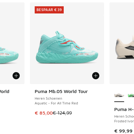
BESPAAR € 39
Meer kle
orld
Puma Mb.05 World Tour
BESPAAR € 39
Heren Schoenen
Aquatic - For All Time Red
Puma H-
uitverkoop. Dit artikel is in de aanbieding Prijs verlaagd van 
Dit artikel is in de uitverkoop. Dit artikel is
€ 85,00
€ 124,99
Heren Scho
Frosted Ivor
€ 99,99