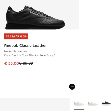
BESPAAR € 34
BESPAAR € 34
Reebok Classic Leather
Heren Schoenen
Core Black - Core Black - Pure Grey 5
Dit artikel is in de uitverkoop. Dit artikel is in de aanbied
€ 55,00
€ 89,99
Meer kleuren verkrijgb