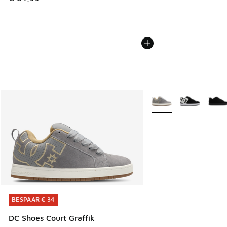
Meer kleuren verkrijgb
BESPAAR € 34
BESPAAR € 34
DC Shoes Court Graffik