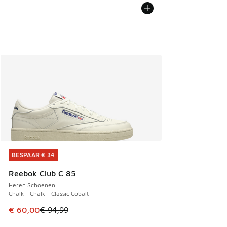
BESPAAR € 34
BESPAAR € 34
Reebok Club C 85
Heren Schoenen
Chalk - Chalk - Classic Cobalt
Dit artikel is in de uitverkoop. Dit artikel is in de aanbied
€ 60,00
€ 94,99