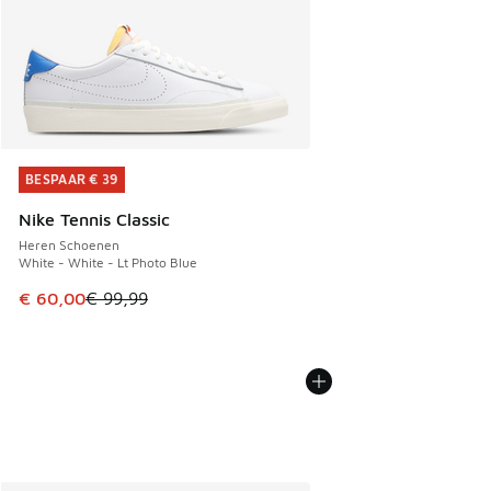
BESPAAR € 39
BESPAAR € 39
Nike Tennis Classic
Heren Schoenen
White - White - Lt Photo Blue
Dit artikel is in de uitverkoop. Dit artikel is in de aanbied
€ 60,00
€ 99,99