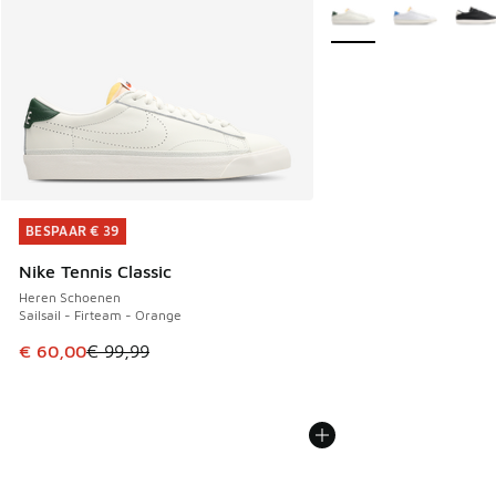
Meer kleuren verkrijgb
BESPAAR € 39
BESPAAR € 39
Nike Tennis Classic
Heren Schoenen
Sailsail - Firteam - Orange
Dit artikel is in de uitverkoop. Dit artikel is in de aanbied
€ 60,00
€ 99,99