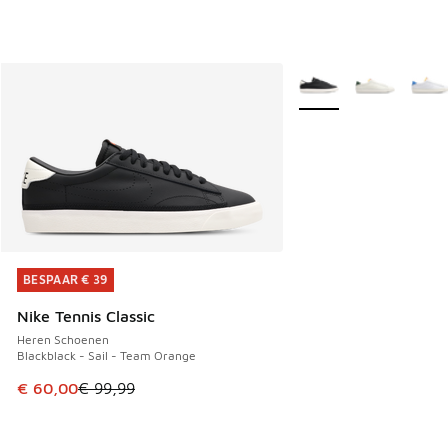
Meer kleuren verkrijgb
BESPAAR € 39
BESPAAR € 39
Nike Tennis Classic
Heren Schoenen
Blackblack - Sail - Team Orange
Dit artikel is in de uitverkoop. Dit artikel is in de aanbied
€ 60,00
€ 99,99