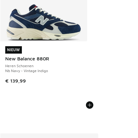
NIEUW
NIEUW
New Balance 880R
Heren Schoenen
Nb Navy - Vintage Indigo
€ 139,99