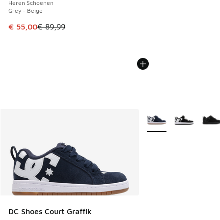
Heren Schoenen
Grey - Beige
Dit artikel is in de uitverkoop. Dit artikel is in de aanbied
€ 55,00
€ 89,99
Meer kleuren verkrijgb
DC Shoes Court Graffik