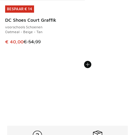
BESPAAR € 14
BESPAAR € 14
DC Shoes Court Graffik
voorschools Schoenen
Oatmeal - Beige - Tan
Dit artikel is in de uitverkoop. Dit artikel is in de aanbied
€ 40,00
€ 54,99