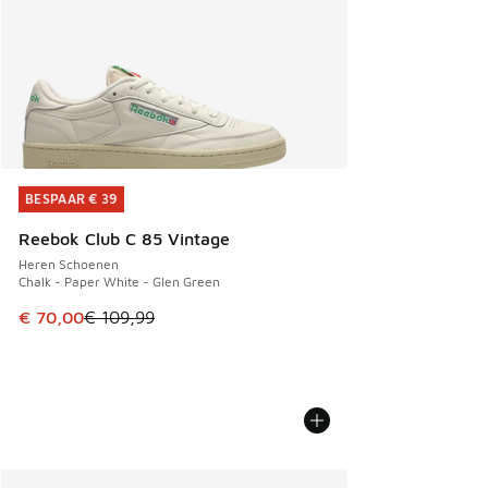
BESPAAR € 39
BESPAAR € 39
Reebok Club C 85 Vintage
Heren Schoenen
Chalk - Paper White - Glen Green
Dit artikel is in de uitverkoop. Dit artikel is in de aanbied
€ 70,00
€ 109,99