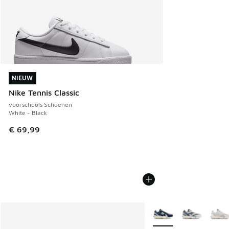
NIEUW
NIEUW
Nike Tennis Classic
voorschools Schoenen
White - Black
€ 69,99
Meer kleuren verkrijgb