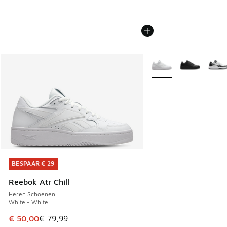
Meer kleuren verkrijgb
BESPAAR € 29
BESPAAR € 29
Reebok Atr Chill
Heren Schoenen
White - White
Dit artikel is in de uitverkoop. Dit artikel is in de aanbied
€ 50,00
€ 79,99