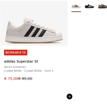
Meer kleuren verkrijgb
BESPAAR € 10
BESPAAR € 10
adidas Superstar St
Heren Schoenen
Crystal White - Crystal White - Gum 3
Dit artikel is in de uitverkoop. Dit artikel is in de aanbied
€ 75,00
€ 85,00