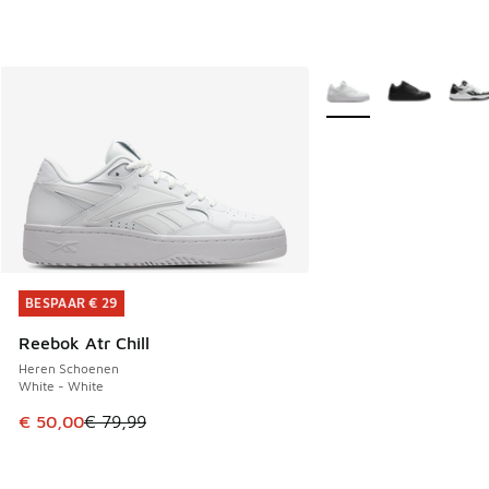
Meer kleuren verkrijgb
BESPAAR € 29
BESPAAR € 29
Reebok Atr Chill
Heren Schoenen
White - White
Dit artikel is in de uitverkoop. Dit artikel is in de aanbied
€ 50,00
€ 79,99