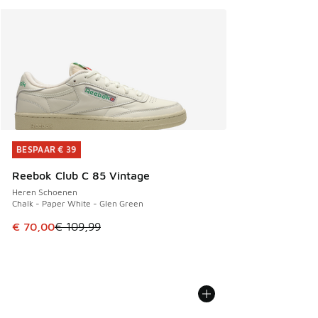
BESPAAR € 39
BESPAAR € 39
Reebok Club C 85 Vintage
Heren Schoenen
Chalk - Paper White - Glen Green
Dit artikel is in de uitverkoop. Dit artikel is in de aanbied
€ 70,00
€ 109,99