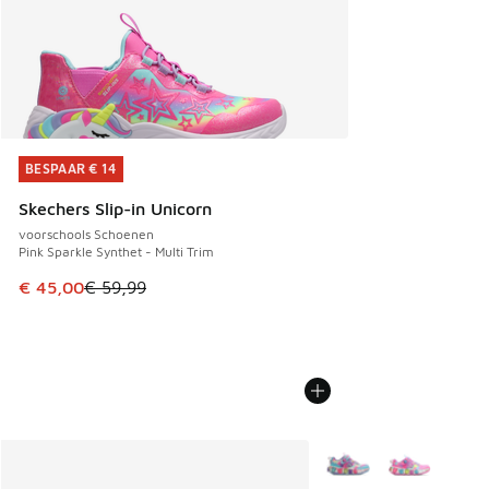
BESPAAR € 14
BESPAAR € 14
Skechers Slip-in Unicorn
voorschools Schoenen
Pink Sparkle Synthet - Multi Trim
Dit artikel is in de uitverkoop. Dit artikel is in de aanbied
€ 45,00
€ 59,99
Meer kleuren verkrijgb