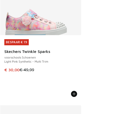
BESPAAR € 19
BESPAAR € 19
Skechers Twinkle Sparks
voorschools Schoenen
Light Pink Synthetic - Multi Trim
Dit artikel is in de uitverkoop. Dit artikel is in de aanbied
€ 30,00
€ 49,99