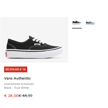
Meer kleuren verkrijgb
BESPAAR € 16
BESPAAR € 16
Vans Authentic
voorschools Schoenen
Black - True White
Dit artikel is in de uitverkoop. Dit artikel is in de aanbied
€ 28,00
€ 44,99