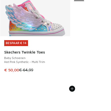
BESPAAR € 14
BESPAAR € 14
Skechers Twinkle Toes
Baby Schoenen
Hot Pink Synthetic - Multi Trim
Dit artikel is in de uitverkoop. Dit artikel is in de aanbied
€ 50,00
€ 64,99