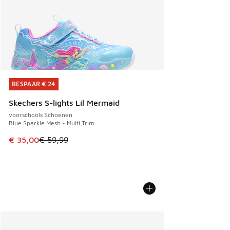
BESPAAR € 24
BESPAAR € 24
Skechers S-lights Lil Mermaid
voorschools Schoenen
Blue Sparkle Mesh - Multi Trim
Dit artikel is in de uitverkoop. Dit artikel is in de aanbied
€ 35,00
€ 59,99