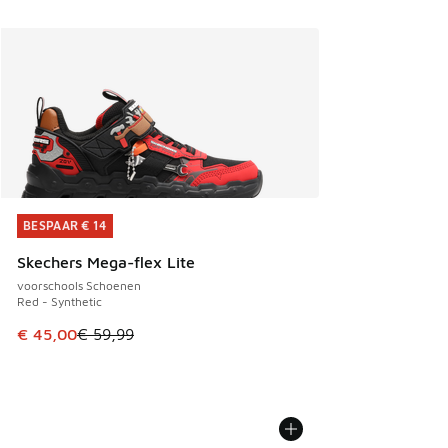
BESPAAR € 14
BESPAAR € 14
Skechers Mega-flex Lite
voorschools Schoenen
Red - Synthetic
Dit artikel is in de uitverkoop. Dit artikel is in de aanbied
€ 45,00
€ 59,99