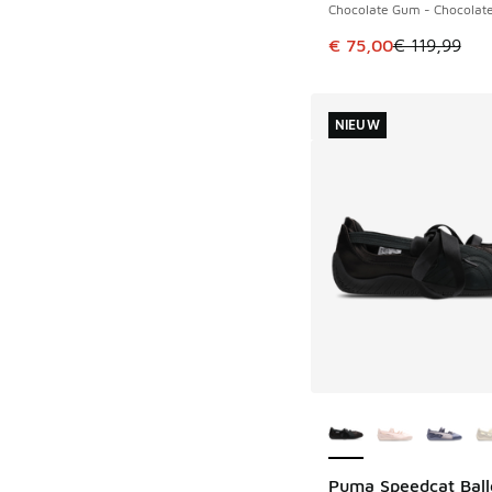
Chocolate Gum - Chocolat
Dit artikel is in de 
€ 75,00
€ 119,99
NIEUW
Meer kleuren verkri
Puma Speedcat Ball
NIEUW