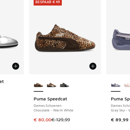
BESPAAR € 49
Meer kleuren verkrijgbaar
Meer kle
et
Puma Speedcat
Puma Spe
BESPAAR € 49
Dames Schoenen
Dames Sch
Chocolate - Warm White
Gray Sky - V
Dit artikel is in de uitverkoop. Dit artikel is
€ 80,00
€ 129,99
€ 89,99