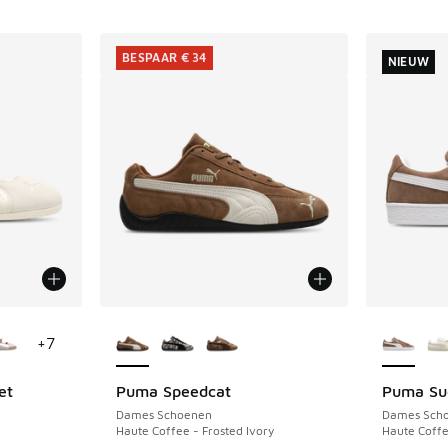
BESPAAR € 34
NIEUW
jgbaar
Meer kleuren verkrijgbaar
Meer kle
+
7
et
Puma Speedcat
Puma Su
BESPAAR € 34
NIEUW
Dames Schoenen
Dames Sch
Haute Coffee - Frosted Ivory
Haute Coffe