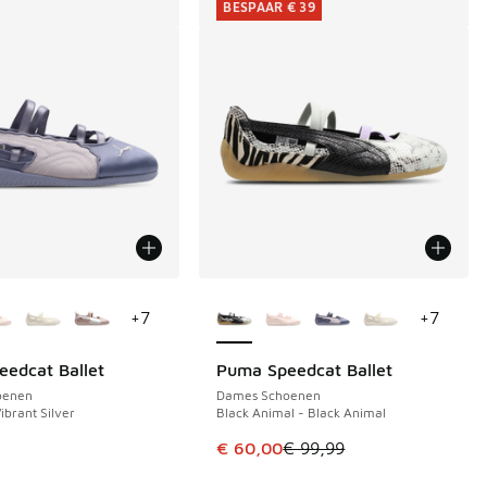
BESPAAR € 39
uren verkrijgbaar
Meer kleuren verkrijgbaar
+
7
+
7
edcat Ballet
Puma Speedcat Ballet
BESPAAR € 39
oenen
Dames Schoenen
ibrant Silver
Black Animal - Black Animal
 in de aanbieding Prijs verlaagd van € 129,99 naar € 80,00
Dit artikel is in de uitverkoop. Di
€ 60,00
€ 99,99