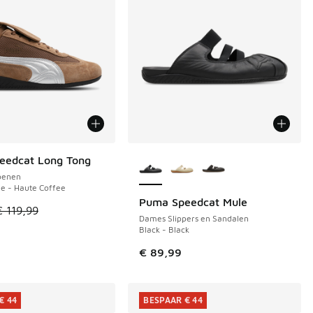
Meer kleuren verkrijgbaar
eedcat Long Tong
€ 44
oenen
e - Haute Coffee
Puma Speedcat Mule
el is in de uitverkoop. Dit artikel is in de aanbieding Prijs ve
€ 119,99
Dames Slippers en Sandalen
Black - Black
 99,99 naar € 60,00
€ 89,99
€ 44
BESPAAR € 44