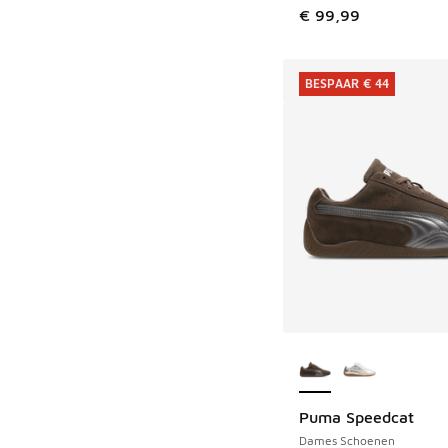
€ 99,99
BESPAAR € 44
Meer kleuren verkri
Puma Speedcat
BESPAAR € 44
Dames Schoenen