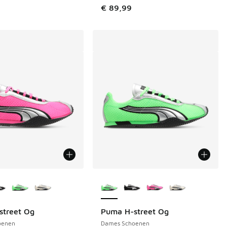
 in de aanbieding Prijs verlaagd van € 109,99 naar € 75,00
€ 89,99
uren verkrijgbaar
Meer kleuren verkrijgbaar
street Og
Puma H-street Og
oenen
Dames Schoenen