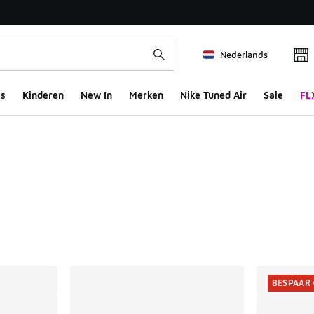
Nederlands
s
Kinderen
New In
Merken
Nike Tuned Air
Sale
FL
ts
BESPAAR 