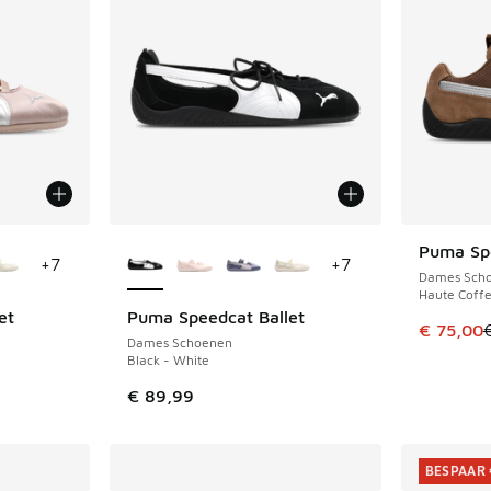
jgbaar
Meer kleuren verkrijgbaar
Puma Sp
BESPAAR 
+
7
+
7
Dames Sch
Haute Coffe
et
Puma Speedcat Ballet
Dit artik
€ 75,00
Dames Schoenen
Black - White
uitverkoop. Dit artikel is in de aanbieding Prijs verlaagd van €
€ 89,99
BESPAAR 