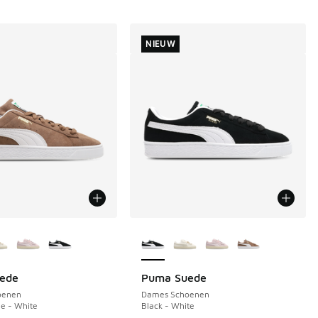
NIEUW
uren verkrijgbaar
Meer kleuren verkrijgbaar
ede
Puma Suede
NIEUW
oenen
Dames Schoenen
e - White
Black - White