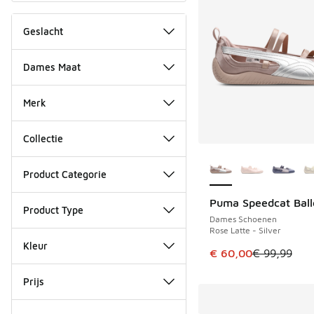
Geslacht
Dames Maat
Merk
Collectie
Meer kleuren verkri
Product Categorie
Puma Speedcat Ball
BESPAAR € 39
Product Type
Dames Schoenen
Rose Latte - Silver
Kleur
Dit artikel is in de 
€ 60,00
€ 99,99
Prijs