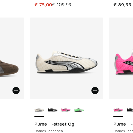
Dit artikel is in de uitverkoop. Dit artikel is
€ 75,00
€ 109,99
€ 89,99
jgbaar
Meer kleuren verkrijgbaar
Meer kle
Puma H-street Og
Puma H-
Dames Schoenen
Dames Sch