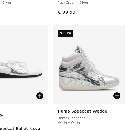
- Silver
Fizzy Green - Silver
 119,99 naar € 75,00
€ 99,99
NIEUW
uren verkrijgbaar
Puma Speedcat Wedge
NIEUW
Dames Schoenen
White - White
edcat Ballet Nova