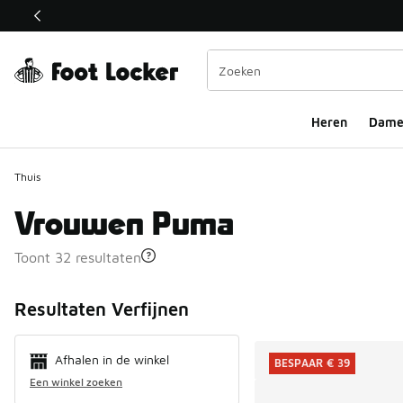
Deze link wordt geopend in een nieuw venster
Heren
Dame
Thuis
Vrouwen Puma
Toont 32 resultaten
Search Resul
Resultaten Verfijnen
Afhalen in de winkel
BESPAAR € 39
Een winkel zoeken