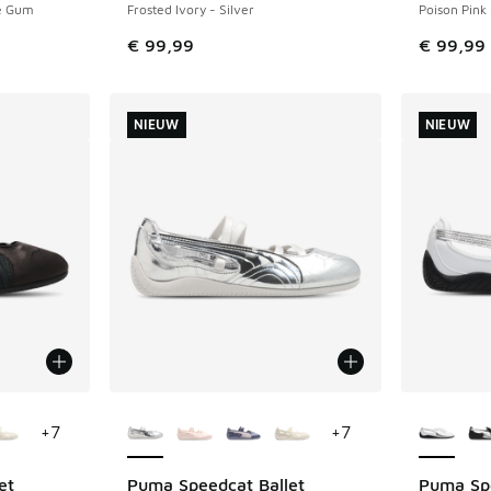
e Gum
Frosted Ivory - Silver
Poison Pink 
uitverkoop. Dit artikel is in de aanbieding Prijs verlaagd van €
€ 99,99
€ 99,99
NIEUW
NIEUW
jgbaar
Meer kleuren verkrijgbaar
Meer kle
+
7
+
7
et
Puma Speedcat Ballet
Puma Spe
NIEUW
NIEUW