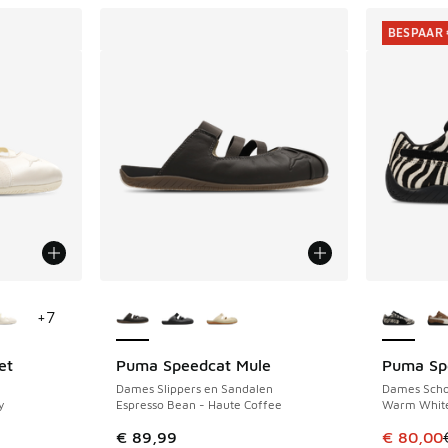
BESPAAR 
jgbaar
Meer kleuren verkrijgbaar
Meer kle
+
7
et
Puma Speedcat Mule
Puma Sp
BESPAAR 
Dames Slippers en Sandalen
Dames Sch
y
Espresso Bean - Haute Coffee
Warm White
Dit artik
€ 89,99
€ 80,00