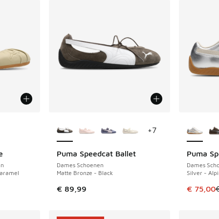
jgbaar
Meer kleuren verkrijgbaar
Meer kle
+
7
e
Puma Speedcat Ballet
Puma Sp
BESPAAR 
en
Dames Schoenen
Dames Sch
Caramel
Matte Bronze - Black
Silver - Al
Dit artik
€ 89,99
€ 75,00