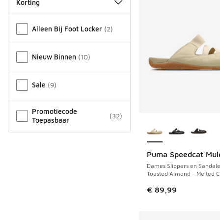
Korting
Overige
Alleen Bij Foot Locker
(
2
)
Nieuw Binnen
(
10
)
Sale
(
9
)
Promotiecode
(
32
)
Meer kleuren verkri
Toepasbaar
Puma Speedcat Mul
Dames Slippers en Sandal
Toasted Almond - Melted 
€ 89,99