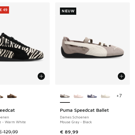
€ 49
NIEUW
uren verkrijgbaar
Meer kleuren verkrijgbaar
+
7
eedcat
Puma Speedcat Ballet
€ 49
NIEUW
oenen
Dames Schoenen
 - Warm White
Mouse Gray - Black
el is in de uitverkoop. Dit artikel is in de aanbieding Prijs ve
€ 129,99
€ 89,99