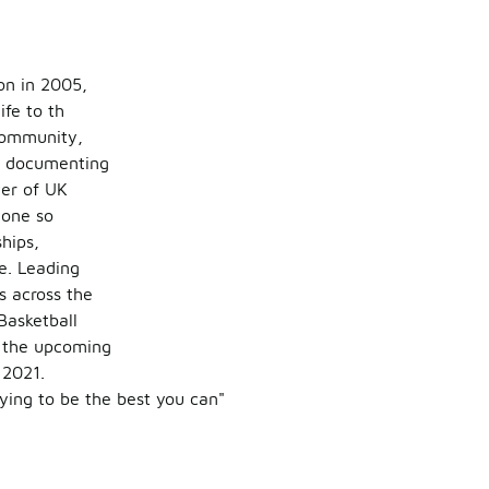
on in 2005,
ife to th
 community,
n documenting
er of UK
done so
hips,
e. Leading
s across the
Basketball
r the upcoming
2021.
rying to be the best you can"