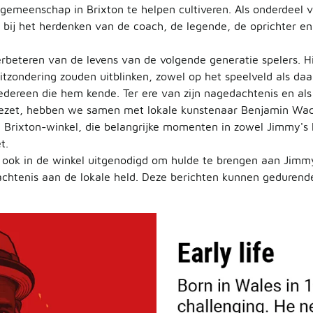
gemeenschap in Brixton te helpen cultiveren. Als onderdeel
n bij het herdenken van de coach, de legende, de oprichter e
eteren van de levens van de volgende generatie spelers. Hij 
zondering zouden uitblinken, zowel op het speelveld als da
iedereen die hem kende. Ter ere van zijn nagedachtenis en al
t gezet, hebben we samen met lokale kunstenaar Benjamin Wa
nze Brixton-winkel, die belangrijke momenten in zowel Jimmy's
t.
ook in de winkel uitgenodigd om hulde te brengen aan Jimmy
dachtenis aan de lokale held. Deze berichten kunnen gedure