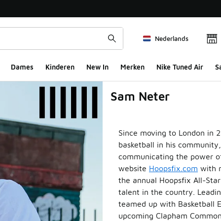
Nederlands
Dames
Kinderen
New In
Merken
Nike Tuned Air
S
Sam Neter
nden
Since moving to London in 2
basketball in his community
communicating the power of 
website
Hoopsfix.com
with n
the annual Hoopsfix All-Star
talent in the country. Leadi
teamed up with Basketball E
upcoming Clapham Common 