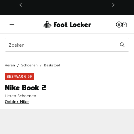
Deze link wordt geopend in een nieuw venster
Heren
/
Schoenen
/
Basketbal
BESPAAR € 59
Nike Book 2
Heren Schoenen
Ontdek Nike