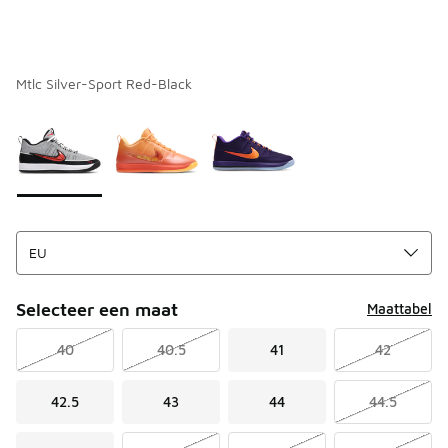
Mtlc Silver-Sport Red-Black
Pagina 1 van 1 met 1 tot 3 van 3 kleuren.
Kies een model
*
Selecteer een maat
Maattabel
40
40.5
41
42
42.5
43
44
44.5