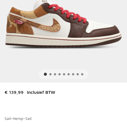
€ 139,99
Inclusief BTW
Sail-Hemp-Sail
Kies een model
*
Pagina 1 van 2 met 1 tot 10 van 18 kleuren.